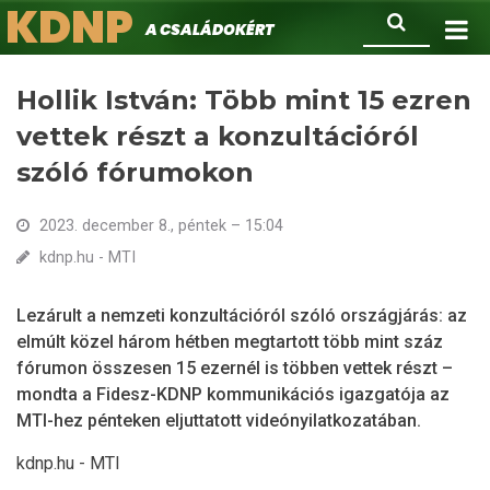
KDNP
Ugrás
Keresés
A családokért.
a
tartalomra
Hollik István: Több mint 15 ezren
vettek részt a konzultációról
szóló fórumokon
2023. december 8., péntek – 15:04
kdnp.hu - MTI
Lezárult a nemzeti konzultációról szóló országjárás: az
elmúlt közel három hétben megtartott több mint száz
fórumon összesen 15 ezernél is többen vettek részt –
mondta a Fidesz-KDNP kommunikációs igazgatója az
MTI-hez pénteken eljuttatott videónyilatkozatában.
kdnp.hu - MTI