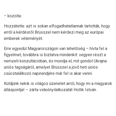
– közölte.
Hozzátette: azt is sokan elfogadhatatlannak tartották, hogy
erről a kérdésről Brüsszel nem kérdezi meg az európai
emberek véleményét.
Erre egyedül Magyarországon van lehetőség – hívta fel a
figyelmet, továbbra is biztatva mindenkit: vegyen részt a
nemzeti konzultációban, és mondja el, mit gondol Ukrajna
uniós tagságáról, amelyet Brüsszel a jövő heti uniós
csúcstalálkozó napirendjére már fel is akar venni.
Küldjünk nekik is világos üzenetet arról, hogy mi a magyarok
álláspontja! – zárta videónyilatkozatát Hollik István.