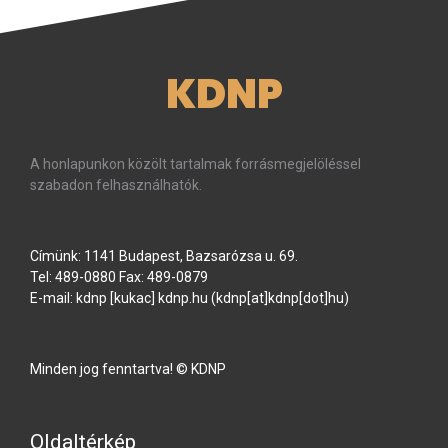
KDNP
A honlapunkon közölt tartalmak forrásmegjelöléssel
szabadon felhasználhatók.
Címünk: 1141 Budapest, Bazsarózsa u. 69.
Tel: 489-0880 Fax: 489-0879
E-mail:
kdnp
[kukac]
kdnp
.
hu
(kdnp[at]kdnp[dot]hu)
Minden jog fenntartva! © KDNP
Oldaltérkép