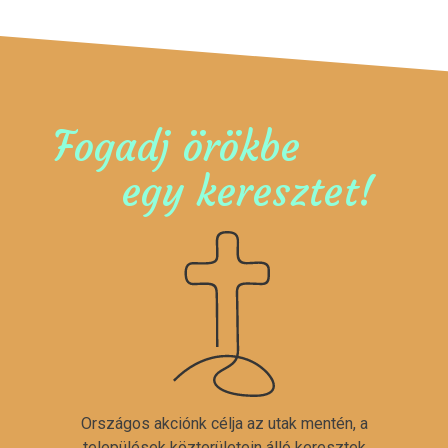
Fogadj örökbe
egy keresztet!
Országos akciónk célja az utak mentén, a
települések közterületein álló keresztek