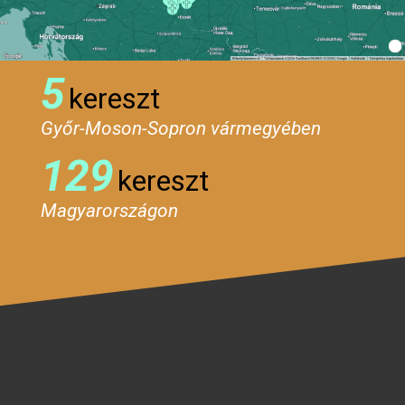
5
kereszt
Győr-Moson-Sopron vármegyében
129
kereszt
Magyarországon