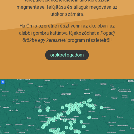
megmentése, felújítása és állaguk megóvása az
utókor számára.
Ha Ön is szeretne részt venni az akcióban, az
alábbi gombra kattintva tájékozódhat a
Fogadj
örökbe egy keresztet!
program részleteiről!
örökbefogadom