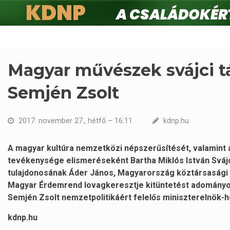
KDNP
A családokért.
Ugrás
a
tartalomra
Magyar művészek svájci t
Semjén Zsolt
2017. november 27., hétfő – 16:11
kdnp.hu
A magyar kultúra nemzetközi népszerűsítését, valamint
tevékenysége elismeréseként Bartha Miklós István Svájc
tulajdonosának Áder János, Magyarország köztársasági e
Magyar Érdemrend lovagkeresztje kitüntetést adományoz
Semjén Zsolt nemzetpolitikáért felelős miniszterelnök-h
kdnp.hu