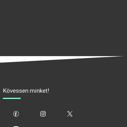
Kövessen minket!
fb
ig
x