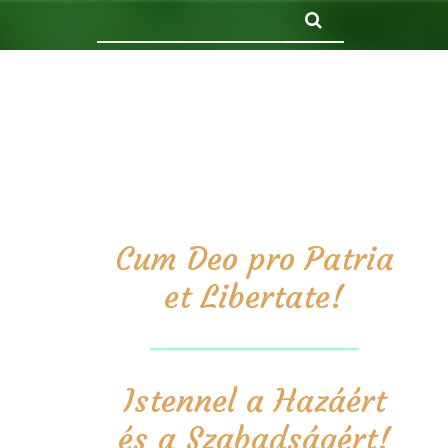
Keresés
Cum Deo pro Patria
et Libertate!
Istennel a Hazáért
és a Szabadságért!