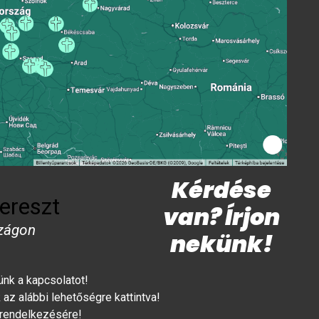
Kérdése
ereszt
van? Írjon
zágon
nekünk!
lünk a kapcsolatot!
az alábbi lehetőségre kattintva!
 rendelkezésére!