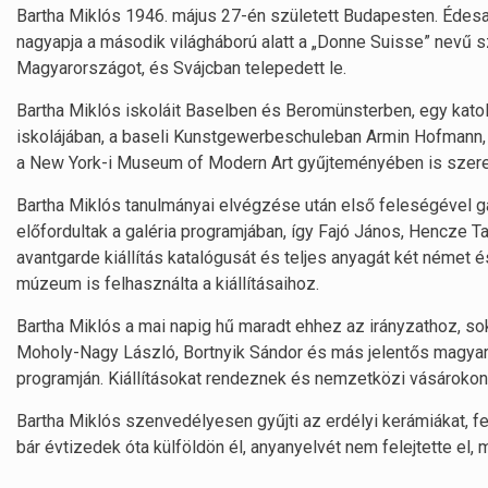
Bartha Miklós 1946. május 27-én született Budapesten. Édesap
nagyapja a második világháború alatt a „Donne Suisse” nevű s
Magyarországot, és Svájcban telepedett le.
Bartha Miklós iskoláit Baselben és Beromünsterben, egy katol
iskolájában, a baseli Kunstgewerbeschuleban Armin Hofmann, a v
a New York-i Museum of Modern Art gyűjteményében is szere
Bartha Miklós tanulmányai elvégzése után első feleségével g
előfordultak a galéria programjában, így Fajó János, Hencze
avantgarde kiállítás katalógusát és teljes anyagát két német é
múzeum is felhasználta a kiállításaihoz.
Bartha Miklós a mai napig hű maradt ehhez az irányzathoz, so
Moholy-Nagy László, Bortnyik Sándor és más jelentős magyar
programján. Kiállításokat rendeznek és nemzetközi vásárokon 
Bartha Miklós szenvedélyesen gyűjti az erdélyi kerámiákat, fe
bár évtizedek óta külföldön él, anyanyelvét nem felejtette el, 