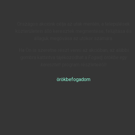
Országos akciónk célja az utak mentén, a települések
közterületein álló keresztek megmentése, felújítása és
állaguk megóvása az utókor számára.
Ha Ön is szeretne részt venni az akcióban, az alábbi
gombra kattintva tájékozódhat a
Fogadj örökbe egy
keresztet!
program részleteiről!
örökbefogadom