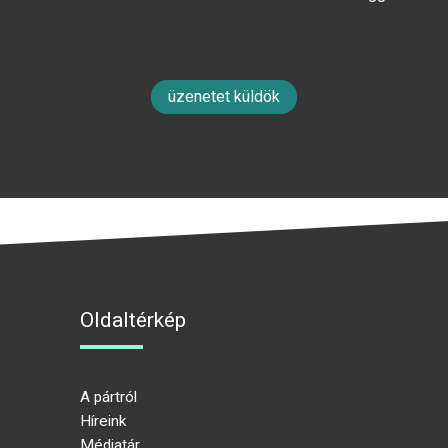
üzenetet küldök
Oldaltérkép
A pártról
Híreink
Médiatár