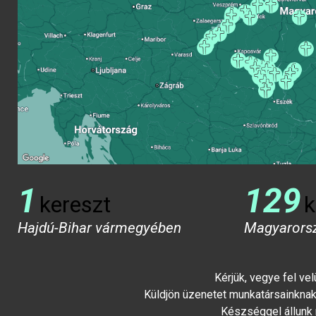
1
129
kereszt
k
Hajdú-Bihar vármegyében
Magyarors
Kérjük, vegye fel ve
Küldjön üzenetet munkatársainknak 
Készséggel állunk