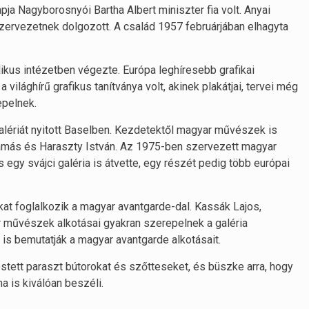
ja Nagyborosnyói Bartha Albert miniszter fia volt. Anyai
zervezetnek dolgozott. A család 1957 februárjában elhagyta
ikus intézetben végezte. Európa leghíresebb grafikai
ilághírű grafikus tanítványa volt, akinek plakátjai, tervei még
pelnek.
alériát nyitott Baselben. Kezdetektől magyar művészek is
 Tamás és Haraszty István. Az 1975-ben szervezett magyar
s egy svájci galéria is átvette, egy részét pedig több európai
kat foglalkozik a magyar avantgarde-dal. Kassák Lajos,
 művészek alkotásai gyakran szerepelnek a galéria
is bemutatják a magyar avantgarde alkotásait.
stett paraszt bútorokat és szőtteseket, és büszke arra, hogy
ma is kiválóan beszéli.