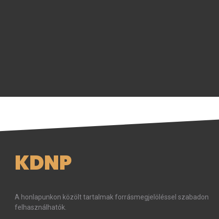
KDNP
A honlapunkon közölt tartalmak forrásmegjelöléssel szabadon
felhasználhatók.