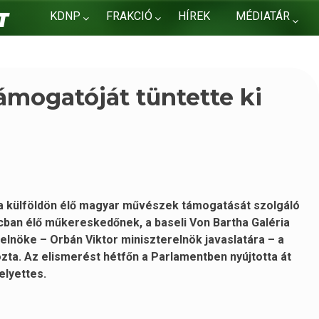
KDNP
FRAKCIÓ
HÍREK
MÉDIATÁR
KAPCSOLAT
ámogatóját tüntette ki
 a külföldön élő magyar művészek támogatását szolgáló
ban élő műkereskedőnek, a baseli Von Bartha Galéria
lnöke – Orbán Viktor miniszterelnök javaslatára – a
ta. Az elismerést hétfőn a Parlamentben nyújtotta át
elyettes.