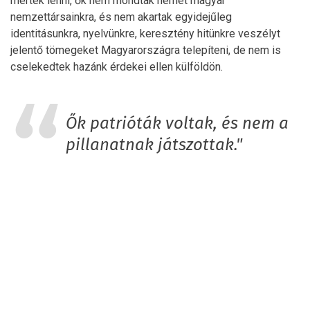
mertek lenni, ők nem mondtak nemet magyar
nemzettársainkra, és nem akartak egyidejűleg
identitásunkra, nyelvünkre, keresztény hitünkre veszélyt
jelentő tömegeket Magyarországra telepíteni, de nem is
cselekedtek hazánk érdekei ellen külföldön.
Ők patrióták voltak, és nem a
pillanatnak játszottak."