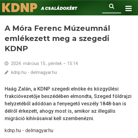
KDNP
Ugrás
Keresés
A családokért.
a
tartalomra
A Móra Ferenc Múzeumnál
emlékezett meg a szegedi
KDNP
2024. március 15., péntek – 15:14
kdnp.hu - delmagyar.hu
Haág Zalán, a KDNP szegedi elnöke és közgyűlési
frakcióvezetője beszédében elmondta, Szeged földrajzi
helyzetéből adódóan a fenyegető veszély 1848-ban is
délről érkezett, ahogy most is, amikor az illegális
migráció kihívásaival kell szembenézni.
kdnp.hu - delmagyar.hu