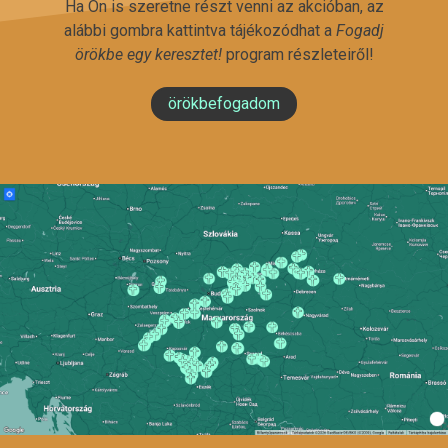
Ha Ön is szeretne részt venni az akcióban, az
alábbi gombra kattintva tájékozódhat a
Fogadj
örökbe egy keresztet!
program részleteiről!
örökbefogadom