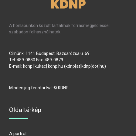
KDNP
A honlapunkon közölt tartalmak forrásmegjelöléssel
szabadon felhasználhatók.
Címünk: 1141 Budapest, Bazsarózsa u. 69.
Tel: 489-0880 Fax: 489-0879
E-mail:
kdnp
[kukac]
kdnp
.
hu
(kdnp[at]kdnp[dot]hu)
Minden jog fenntartva! © KDNP
Oldaltérkép
A pártról