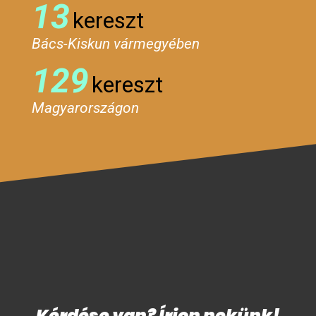
13
kereszt
Bács-Kiskun vármegyében
129
kereszt
Magyarországon
Kérdése van? Írjon nekünk!