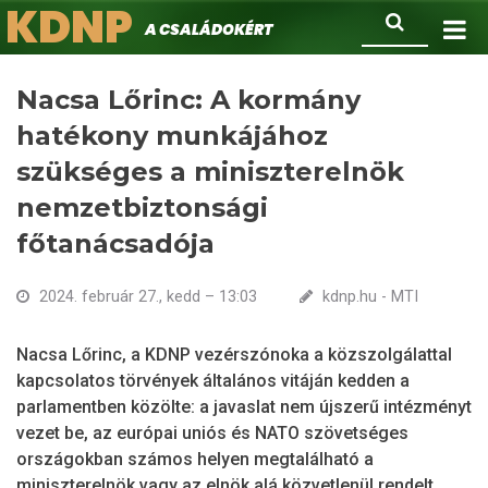
KDNP
Ugrás
Keresés
A családokért.
a
tartalomra
Nacsa Lőrinc: A kormány
hatékony munkájához
szükséges a miniszterelnök
nemzetbiztonsági
főtanácsadója
2024. február 27., kedd – 13:03
kdnp.hu - MTI
Nacsa Lőrinc, a KDNP vezérszónoka a közszolgálattal
kapcsolatos törvények általános vitáján kedden a
parlamentben közölte: a javaslat nem újszerű intézményt
vezet be, az európai uniós és NATO szövetséges
országokban számos helyen megtalálható a
miniszterelnök vagy az elnök alá közvetlenül rendelt