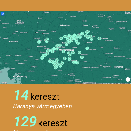
14
kereszt
Baranya vármegyében
129
kereszt