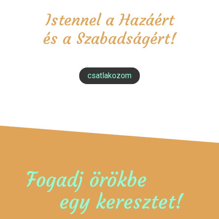
Istennel a Hazáért
és a Szabadságért!
csatlakozom
Fogadj örökbe
egy keresztet!