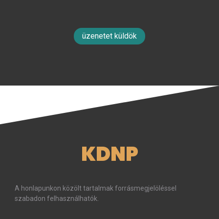
üzenetet küldök
KDNP
A honlapunkon közölt tartalmak forrásmegjelöléssel
szabadon felhasználhatók.