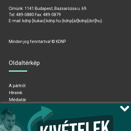
Címünk: 1141 Budapest, Bazsarózsa u. 69.
Tel: 489-0880 Fax: 489-0879
E-mail:
kdnp
[kukac]
kdnp
.
hu
(kdnp[at]kdnp[dot]hu)
Minden jog fenntartva! © KDNP
Oldaltérkép
A pártról
Híreink
Médiatár
Impresszum
Adatkezelési nyilatkozat
Átláthatósági nyilatkozat
Ugrás az oldal tetejére