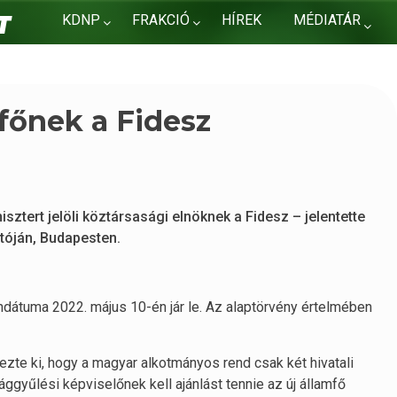
KDNP
FRAKCIÓ
HÍREK
MÉDIATÁR
KAPCSOLAT
mfőnek a Fidesz
nisztert jelöli köztársasági elnöknek a Fidesz – jelentette
atóján, Budapesten.
ndátuma 2022. május 10-én jár le. Az alaptörvény értelmében
jezte ki, hogy a magyar alkotmányos rend csak két hivatali
ggyűlési képviselőnek kell ajánlást tennie az új államfő