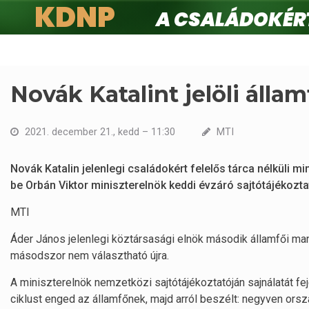
KDNP
A családokért.
Ugrás
a
tartalomra
Novák Katalint jelöli álla
2021. december 21., kedd – 11:30
MTI
Novák Katalin jelenlegi családokért felelős tárca nélküli mi
be Orbán Viktor miniszterelnök keddi évzáró sajtótájékozt
MTI
Áder János jelenlegi köztársasági elnök második államfői ma
másodszor nem választható újra.
A miniszterelnök nemzetközi sajtótájékoztatóján sajnálatát fe
ciklust enged az államfőnek, majd arról beszélt: negyven orszá