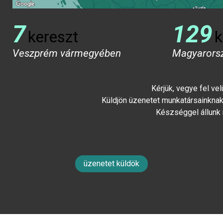
7
129
kereszt
k
Veszprém vármegyében
Magyarors
Kérjük, vegye fel ve
Küldjön üzenetet munkatársainknak 
Készséggel állunk
üzenetet küldök