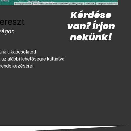
Kérdése
ereszt
van? Írjon
zágon
nekünk!
lünk a kapcsolatot!
az alábbi lehetőségre kattintva!
 rendelkezésére!