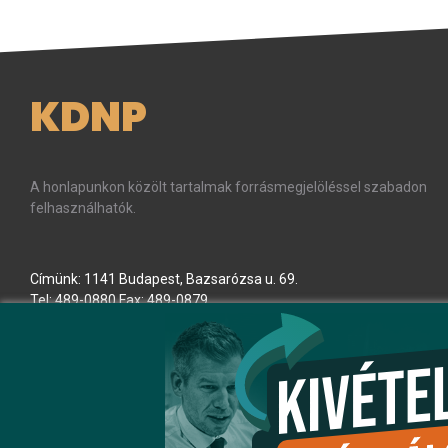
KDNP
A honlapunkon közölt tartalmak forrásmegjelöléssel szabadon
felhasználhatók.
Címünk: 1141 Budapest, Bazsarózsa u. 69.
Tel: 489-0880 Fax: 489-0879
E-mail:
kdnp
[kukac]
kdnp
.
hu
(kdnp[at]kdnp[dot]hu)
Minden jog fenntartva! © KDNP