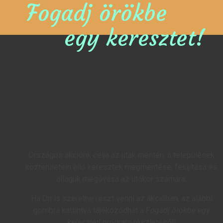
Fogadj örökbe
egy keresztet!
Országos akciónk célja az utak mentén, a települések
közterületein álló keresztek megmentése, felújítása és
állaguk megóvása az utókor számára.
Ha Ön is szeretne részt venni az akcióban, az alábbi
gombra kattintva tájékozódhat a
Fogadj örökbe egy
keresztet!
program részleteiről!