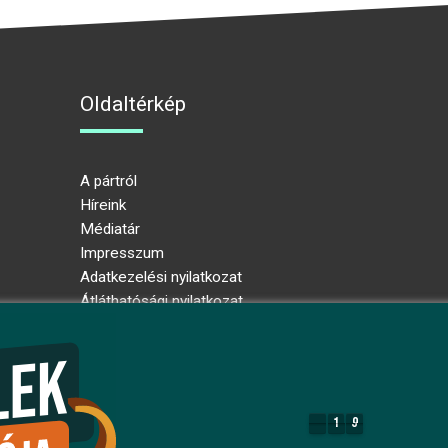
Oldaltérkép
A pártról
Híreink
Médiatár
Impresszum
Adatkezelési nyilatkozat
Átláthatósági nyilatkozat
Ugrás az oldal tetejére
1
9
1
9
8