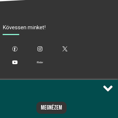
Kövessen minket!
fb
ig
x
yt
flickr
megnézem