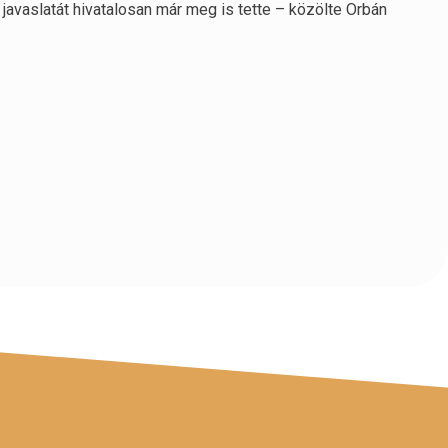
javaslatát hivatalosan már meg is tette – közölte Orbán