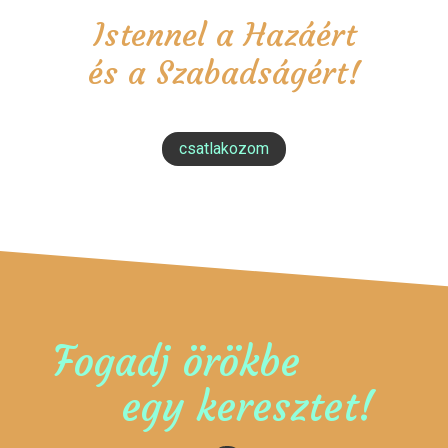
Istennel a Hazáért
és a Szabadságért!
csatlakozom
Fogadj örökbe
egy keresztet!