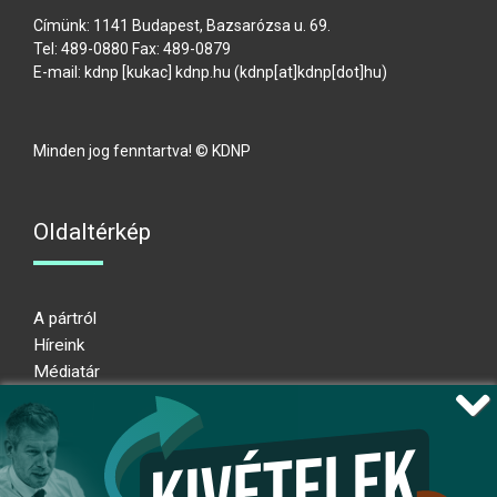
Címünk: 1141 Budapest, Bazsarózsa u. 69.
Tel: 489-0880 Fax: 489-0879
E-mail:
kdnp
[kukac]
kdnp
.
hu
(kdnp[at]kdnp[dot]hu)
Minden jog fenntartva! © KDNP
Oldaltérkép
A pártról
Híreink
Médiatár
Impresszum
Adatkezelési nyilatkozat
Átláthatósági nyilatkozat
Ugrás az oldal tetejére