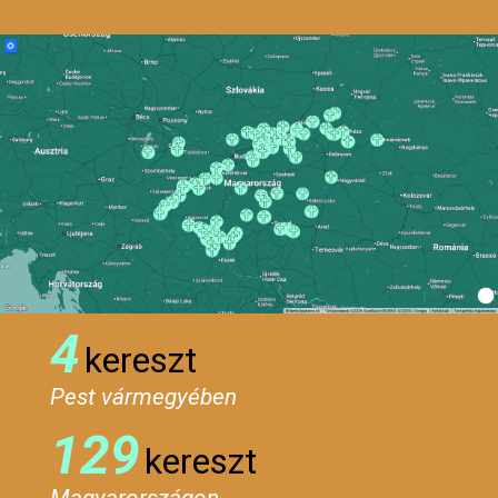
4
kereszt
Pest vármegyében
129
kereszt