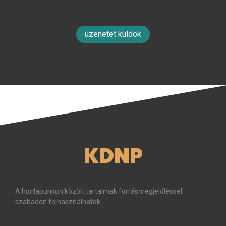
üzenetet küldök
KDNP
A honlapunkon közölt tartalmak forrásmegjelöléssel
szabadon felhasználhatók.