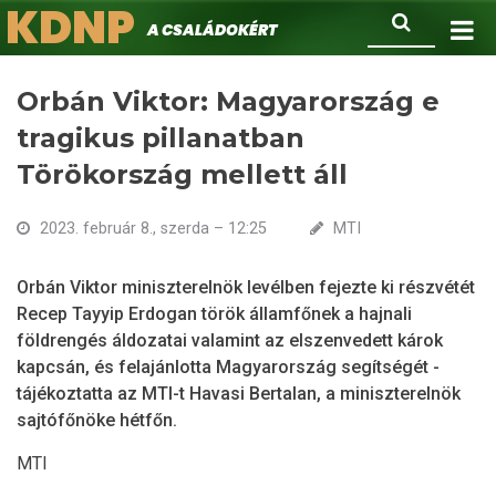
KDNP
Ugrás
Keresés
A családokért.
a
tartalomra
Orbán Viktor: Magyarország e
tragikus pillanatban
Törökország mellett áll
2023. február 8., szerda – 12:25
MTI
Orbán Viktor miniszterelnök levélben fejezte ki részvétét
Recep Tayyip Erdogan török államfőnek a hajnali
földrengés áldozatai valamint az elszenvedett károk
kapcsán, és felajánlotta Magyarország segítségét -
tájékoztatta az MTI-t Havasi Bertalan, a miniszterelnök
sajtófőnöke hétfőn.
MTI