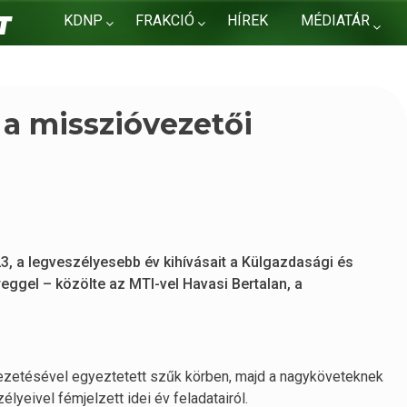
KDNP
FRAKCIÓ
HÍREK
MÉDIATÁR
KAPCSOLAT
 a misszióvezetői
3, a legveszélyesebb év kihívásait a Külgazdasági és
eggel – közölte az MTI-vel Havasi Bertalan, a
 vezetésével egyeztetett szűk körben, majd a nagyköveteknek
zélyeivel fémjelzett idei év feladatairól.