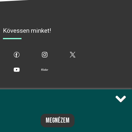
Kövessen minket!
fb
ig
x
yt
flickr
megnézem