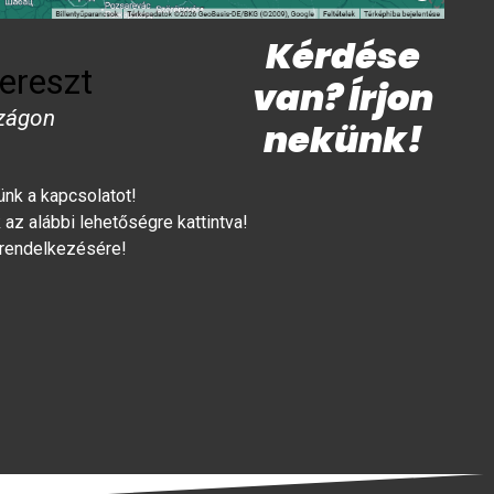
Kérdése
ereszt
van? Írjon
zágon
nekünk!
lünk a kapcsolatot!
az alábbi lehetőségre kattintva!
 rendelkezésére!