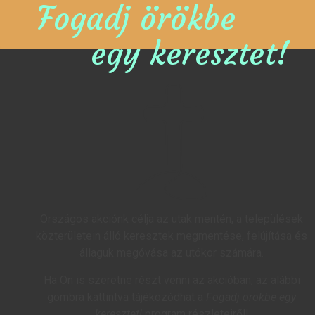
Fogadj örökbe
egy keresztet!
Országos akciónk célja az utak mentén, a települések
közterületein álló keresztek megmentése, felújítása és
állaguk megóvása az utókor számára.
Ha Ön is szeretne részt venni az akcióban, az alábbi
gombra kattintva tájékozódhat a
Fogadj örökbe egy
keresztet!
program részleteiről!