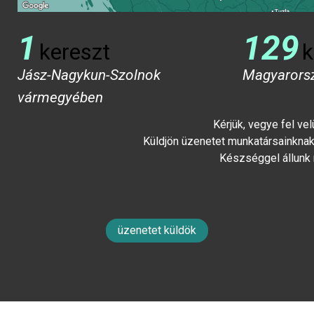
1
129
kereszt
k
Jász-Nagykun-Szolnok
Magyarors
vármegyében
Kérjük, vegye fel ve
Küldjön üzenetet munkatársainknak 
Készséggel állunk
üzenetet küldök