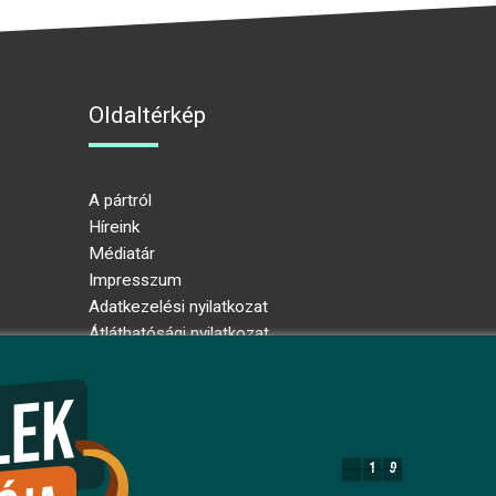
Oldaltérkép
A pártról
Híreink
Médiatár
Impresszum
Adatkezelési nyilatkozat
Átláthatósági nyilatkozat
Ugrás az oldal tetejére
1
9
1
9
7