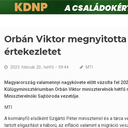
KDNP
A családokért.
Ugrás
a
tartalomra
Orbán Viktor megnyitotta
értekezletet
2023. február 20., hétfő – 09:44
MTI
Magyarország valamennyi nagykövete előtt vázolta fel 202
Külügyminisztériumban Orbán Viktor miniszterelnök hétfő r
Miniszterelnöki Sajtóiroda vezetője.
MTI
A kormányfő elsőként Szijjártó Péter miniszterrel és a tárca
tartott eligazítást a háború, az infláció valamint a migráció ves