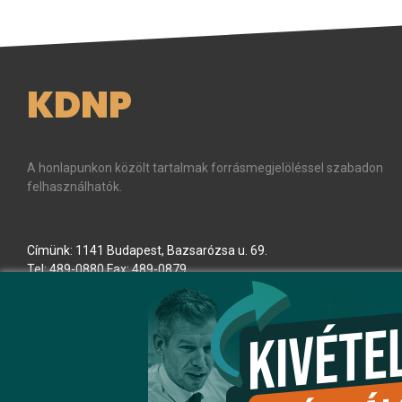
KDNP
A honlapunkon közölt tartalmak forrásmegjelöléssel szabadon
felhasználhatók.
Címünk: 1141 Budapest, Bazsarózsa u. 69.
Tel: 489-0880 Fax: 489-0879
E-mail:
kdnp
[kukac]
kdnp
.
hu
(kdnp[at]kdnp[dot]hu)
Minden jog fenntartva! © KDNP