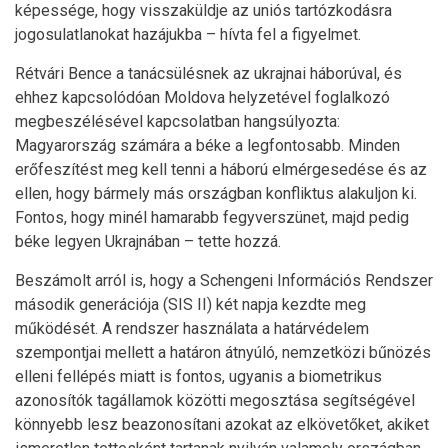
képessége, hogy visszaküldje az uniós tartózkodásra
jogosulatlanokat hazájukba – hívta fel a figyelmet.
Rétvári Bence a tanácsülésnek az ukrajnai háborúval, és
ehhez kapcsolódóan Moldova helyzetével foglalkozó
megbeszélésével kapcsolatban hangsúlyozta:
Magyarország számára a béke a legfontosabb. Minden
erőfeszítést meg kell tenni a háború elmérgesedése és az
ellen, hogy bármely más országban konfliktus alakuljon ki.
Fontos, hogy minél hamarabb fegyverszünet, majd pedig
béke legyen Ukrajnában – tette hozzá.
Beszámolt arról is, hogy a Schengeni Információs Rendszer
második generációja (SIS II) két napja kezdte meg
működését. A rendszer használata a határvédelem
szempontjai mellett a határon átnyúló, nemzetközi bűnözés
elleni fellépés miatt is fontos, ugyanis a biometrikus
azonosítók tagállamok közötti megosztása segítségével
könnyebb lesz beazonosítani azokat az elkövetőket, akiket