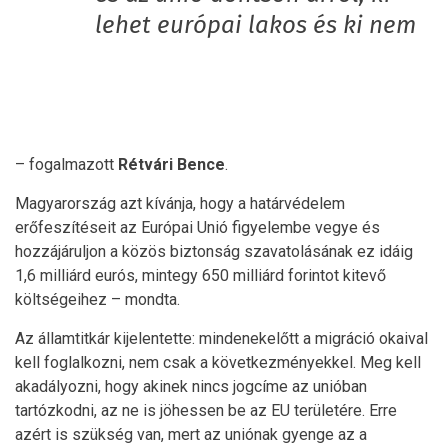
lehet európai lakos és ki nem
– fogalmazott
Rétvári Bence
.
Magyarország azt kívánja, hogy a határvédelem
erőfeszítéseit az Európai Unió figyelembe vegye és
hozzájáruljon a közös biztonság szavatolásának ez idáig
1,6 milliárd eurós, mintegy 650 milliárd forintot kitevő
költségeihez – mondta.
Az államtitkár kijelentette: mindenekelőtt a migráció okaival
kell foglalkozni, nem csak a következményekkel. Meg kell
akadályozni, hogy akinek nincs jogcíme az unióban
tartózkodni, az ne is jöhessen be az EU területére. Erre
azért is szükség van, mert az uniónak gyenge az a