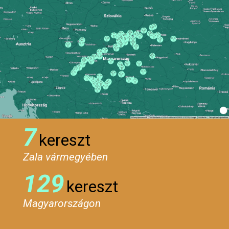
7
kereszt
Zala vármegyében
129
kereszt
Magyarországon