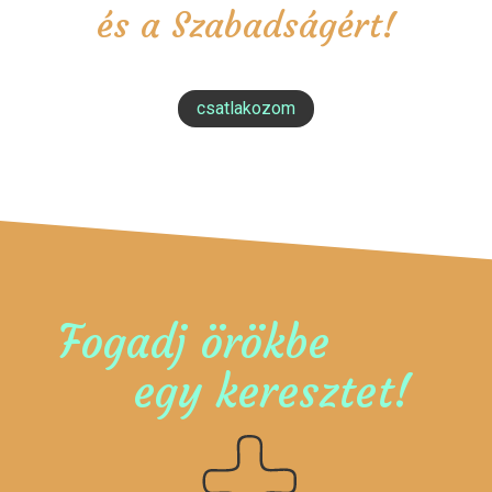
és a Szabadságért!
csatlakozom
Fogadj örökbe
egy keresztet!