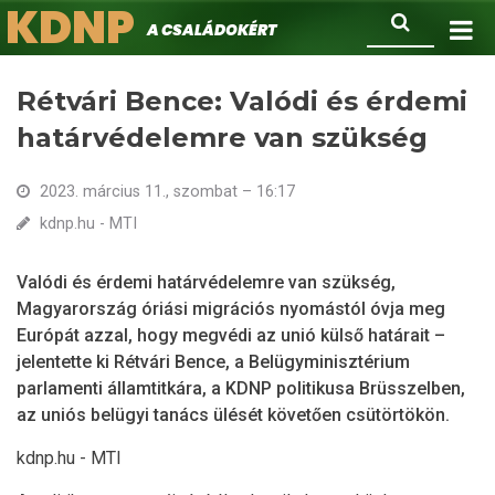
KDNP
Ugrás
Keresés
A családokért.
a
tartalomra
Rétvári Bence: Valódi és érdemi
határvédelemre van szükség
2023. március 11., szombat – 16:17
kdnp.hu - MTI
Valódi és érdemi határvédelemre van szükség,
Magyarország óriási migrációs nyomástól óvja meg
Európát azzal, hogy megvédi az unió külső határait –
jelentette ki Rétvári Bence, a Belügyminisztérium
parlamenti államtitkára, a KDNP politikusa Brüsszelben,
az uniós belügyi tanács ülését követően csütörtökön.
kdnp.hu - MTI