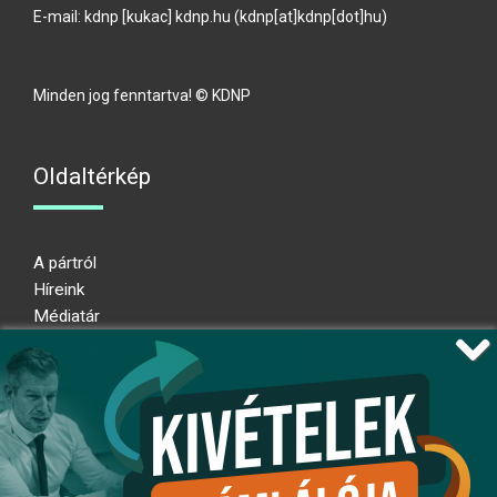
E-mail:
kdnp
[kukac]
kdnp
.
hu
(kdnp[at]kdnp[dot]hu)
Minden jog fenntartva! © KDNP
Oldaltérkép
A pártról
Híreink
Médiatár
Impresszum
Adatkezelési nyilatkozat
Átláthatósági nyilatkozat
Ugrás az oldal tetejére
Kövessen minket!