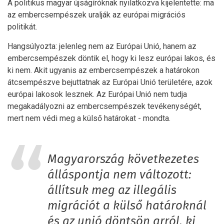
A politikus magyar újságíróknak nyilatkozva kijelentette: ma
az embercsempészek uralják az európai migrációs
politikát.
Hangsúlyozta: jelenleg nem az Európai Unió, hanem az
embercsempészek döntik el, hogy ki lesz európai lakos, és
ki nem. Akit ugyanis az embercsempészek a határokon
átcsempészve bejuttatnak az Európai Unió területére, azok
európai lakosok lesznek. Az Európai Unió nem tudja
megakadályozni az embercsempészek tevékenységét,
mert nem védi meg a külső határokat - mondta.
Magyarország következetes
álláspontja nem változott:
állítsuk meg az illegális
migrációt a külső határoknál
és az unió döntsön arról, ki