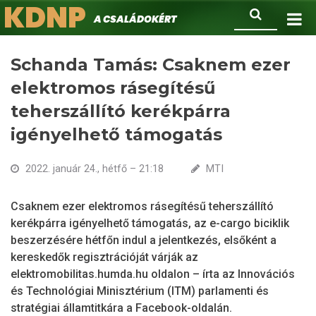
KDNP
Ugrás
Keresés
A családokért.
a
tartalomra
Schanda Tamás: Csaknem ezer
elektromos rásegítésű
teherszállító kerékpárra
igényelhető támogatás
2022. január 24., hétfő – 21:18
MTI
Csaknem ezer elektromos rásegítésű teherszállító
kerékpárra igényelhető támogatás, az e-cargo biciklik
beszerzésére hétfőn indul a jelentkezés, elsőként a
kereskedők regisztrációját várják az
elektromobilitas.humda.hu oldalon – írta az Innovációs
és Technológiai Minisztérium (ITM) parlamenti és
stratégiai államtitkára a Facebook-oldalán.