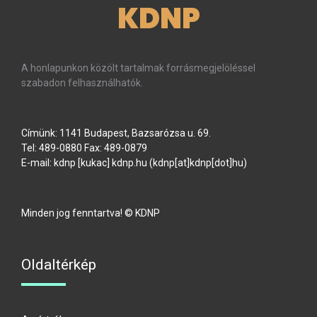
KDNP
A honlapunkon közölt tartalmak forrásmegjelöléssel
szabadon felhasználhatók.
Címünk: 1141 Budapest, Bazsarózsa u. 69.
Tel: 489-0880 Fax: 489-0879
E-mail:
kdnp
[kukac]
kdnp
.
hu
(kdnp[at]kdnp[dot]hu)
Minden jog fenntartva! © KDNP
Oldaltérkép