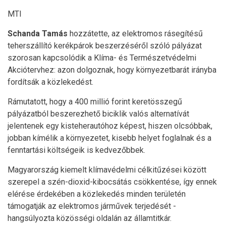
MTI
Schanda Tamás
hozzátette, az elektromos rásegítésű
teherszállító kerékpárok beszerzéséről szóló pályázat
szorosan kapcsolódik a Klíma- és Természetvédelmi
Akciótervhez: azon dolgoznak, hogy környezetbarát irányba
fordítsák a közlekedést.
Rámutatott, hogy a 400 millió forint keretösszegű
pályázatból beszerezhető biciklik valós alternatívát
jelentenek egy kisteherautóhoz képest, hiszen olcsóbbak,
jobban kímélik a környezetet, kisebb helyet foglalnak és a
fenntartási költségeik is kedvezőbbek.
Magyarország kiemelt klímavédelmi célkitűzései között
szerepel a szén-dioxid-kibocsátás csökkentése, így ennek
elérése érdekében a közlekedés minden területén
támogatják az elektromos járművek terjedését -
hangsúlyozta közösségi oldalán az államtitkár.