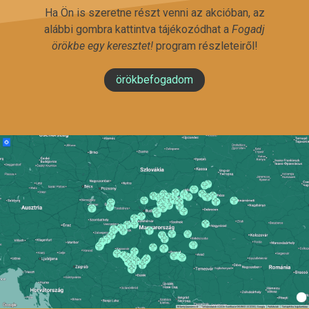
Ha Ön is szeretne részt venni az akcióban, az
alábbi gombra kattintva tájékozódhat a
Fogadj
örökbe egy keresztet!
program részleteiről!
örökbefogadom