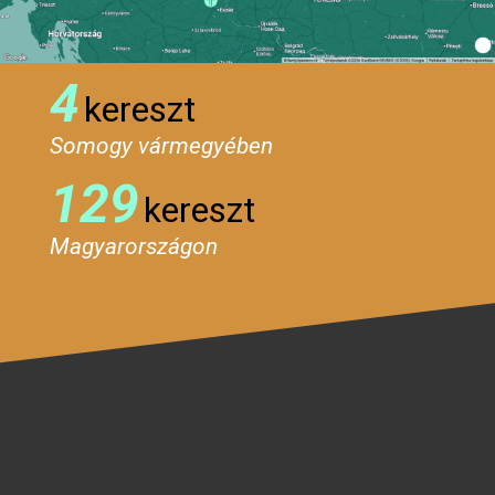
4
kereszt
Somogy vármegyében
129
kereszt
Magyarországon