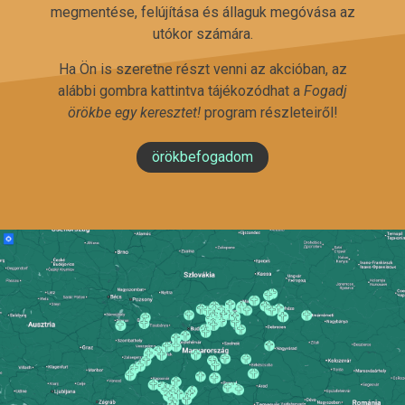
megmentése, felújítása és állaguk megóvása az
utókor számára.
Ha Ön is szeretne részt venni az akcióban, az
alábbi gombra kattintva tájékozódhat a
Fogadj
örökbe egy keresztet!
program részleteiről!
örökbefogadom