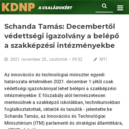
KDNP
Ugrás
Keresés
A családokért.
a
tartalomra
Schanda Tamás: Decembertől
védettségi igazolvány a belépő
a szakképzési intézményekbe
2021. november 25., csütörtök – 09:32
MTI
Az innovációs és technológiai miniszter egyedi
határozata értelmében 2021. december 1-jétől csak
védettségi igazolvánnyal lehet belépni a szakképzési
intézményekbe. E főszabály alól természetesen
mentesülnek a szakképző iskolákban, technikumokban
foglalkoztatottak, oktatók és tanulók - jelentette be
Schanda Tamás, az Innovációs és Technológiai
Minisztérium (ITM) parlamenti és stratégiai államtitkára,