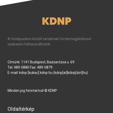
KDNP
A honlapunkon közölt tartalmak forrásmegjelöléssel
szabadon felhasználhatók.
Címünk: 1141 Budapest, Bazsarózsa u. 69.
Tel: 489-0880 Fax: 489-0879
E-mail:
kdnp
[kukac]
kdnp
.
hu
(kdnp[at]kdnp[dot]hu)
Minden jog fenntartva! © KDNP
Oldaltérkép