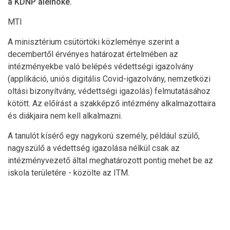
a KDNP alelnöke.
MTI
A minisztérium csütörtöki közleménye szerint a
decembertől érvényes határozat értelmében az
intézményekbe való belépés védettségi igazolvány
(applikáció, uniós digitális Covid-igazolvány, nemzetközi
oltási bizonyítvány, védettségi igazolás) felmutatásához
kötött. Az előírást a szakképző intézmény alkalmazottaira
és diákjaira nem kell alkalmazni.
A tanulót kísérő egy nagykorú személy, például szülő,
nagyszülő a védettség igazolása nélkül csak az
intézményvezető által meghatározott pontig mehet be az
iskola területére - közölte az ITM.