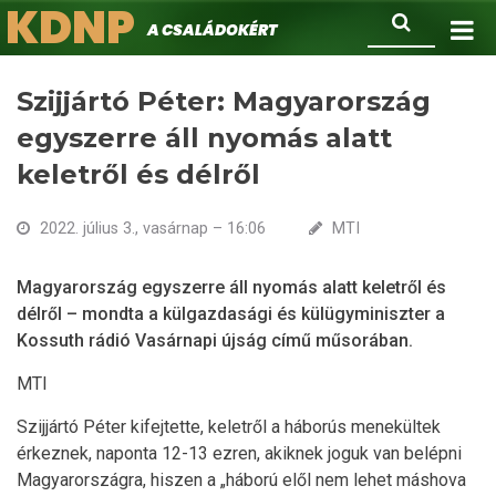
KDNP
Ugrás
Keresés
A családokért.
a
tartalomra
Szijjártó Péter: Magyarország
egyszerre áll nyomás alatt
keletről és délről
2022. július 3., vasárnap – 16:06
MTI
Magyarország egyszerre áll nyomás alatt keletről és
délről – mondta a külgazdasági és külügyminiszter a
Kossuth rádió Vasárnapi újság című műsorában.
MTI
Szijjártó Péter kifejtette, keletről a háborús menekültek
érkeznek, naponta 12-13 ezren, akiknek joguk van belépni
Magyarországra, hiszen a „háború elől nem lehet máshova