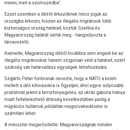
menni, mint a szomszédba”.
Ezzel szemben a délről érkezőknek nincs joguk az
országba érkezni, hiszen az illegális migránsok több
biztonságos ország határait, köztük Szerbia és
Magyarország határát sértik meg - hangsúlyozta a
tárcavezető.
Kiemelte, Magyarország délről továbbra sem engedi be az
illegális migránsokat, hanem szigorúan védi a határait, ezért
szükség van határvadász egységek létrehozására.
Szijjártó Péter fontosnak nevezte, hogy a NATO a keleti
mellett a déli kihívásokra is figyeljen, ahol egyre súlyosabb
problémát jelent a terrorfenyegetés, az ukrán gabona hiánya
miatt feltételezhető éhínség következtében pedig a
migrációs hullámok példátlan megnövekedésére is
számítani lehet.
A miniszter megerősítette: Magyarországnak minden