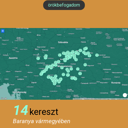
örökbefogadom
14
kereszt
Baranya vármegyében