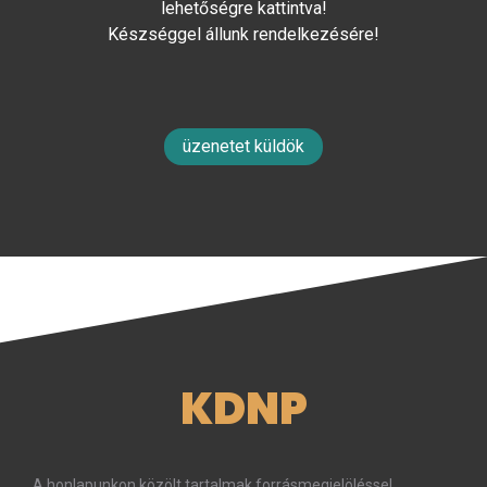
lehetőségre kattintva!
Készséggel állunk rendelkezésére!
üzenetet küldök
KDNP
A honlapunkon közölt tartalmak forrásmegjelöléssel