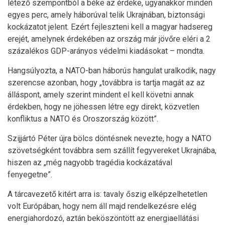
létező szempontból a béke az érdeke, ugyanakkor minden
egyes perc, amely háborúval telik Ukrajnában, biztonsági
kockázatot jelent. Ezért fejleszteni kell a magyar hadsereg
erejét, amelynek érdekében az ország már jövőre eléri a 2
százalékos GDP-arányos védelmi kiadásokat – mondta.
Hangsúlyozta, a NATO-ban háborús hangulat uralkodik, nagy
szerencse azonban, hogy „továbbra is tartja magát az az
álláspont, amely szerint mindent el kell követni annak
érdekben, hogy ne jöhessen létre egy direkt, közvetlen
konfliktus a NATO és Oroszország között”.
Szijjártó Péter újra bölcs döntésnek nevezte, hogy a NATO
szövetségként továbbra sem szállít fegyvereket Ukrajnába,
hiszen az „még nagyobb tragédia kockázatával
fenyegetne”.
A tárcavezető kitért arra is: tavaly őszig elképzelhetetlen
volt Európában, hogy nem áll majd rendelkezésre elég
energiahordozó, aztán beköszöntött az energiaellátási