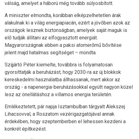
válság, amelyet a háború még tovább súlyosbított.
A miniszter elmondta, korábban elképzelhetetlen árak
alakulnak ki a világ energiapiacán, ezért a jövőben azok az
országok lesznek biztonságban, amelyek saját maguk is
elő tudják állítani az elfogyasztott energiát.
Magyarországnak ebben a paksi atomerőmű bővítése
jelent majd hatalmas segítséget – mondta.
Szijjártó Péter kiemelte, továbbra is folyamatosan
gyorsíttatják a beruházást, hogy 2030-ra az új blokkok
kereskedelmi használatba állhassanak, mert akkor az
ország - a napenergia-beruházásokkal együtt nagyon közel
lesz az önellátáshoz a villamos energia területén.
Emlékeztetett, pár napja Isztambulban tárgyalt Alekszej
Lihacsovval, a Roszatom vezérigazgatójával annak
érdekében, hogy szeptemberben el lehessen kezdeni a
konkrét építkezést.