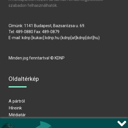
szabadon felhasználhatók.
Címünk: 1141 Budapest, Bazsarózsa u. 69.
Tel: 489-0880 Fax: 489-0879
E-mail:
kdnp
[kukac]
kdnp
.
hu
(kdnp[at]kdnp[dot]hu)
Minden jog fenntartva! © KDNP
Oldaltérkép
A pártról
Híreink
Médiatár
Impresszum