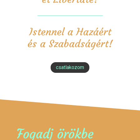
Istennel a Hazáért
és a Szabadságért!
csatlakozom
Fogadj örökbe