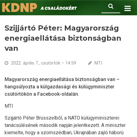
KDNP
Ugrás
Keresés
A családokért.
a
tartalomra
Szijjártó Péter: Magyarország
energiaellátása biztonságban
van
2022. április 7., csütörtök – 14:59
MTI
Magyarország energiaellátása biztonságban van –
hangsúlyozta a külgazdasági és külügyminiszter
csütörtökön a Facebook-oldalán.
MTI
Szijjártó Péter Brüsszelből, a NATO külügyminiszterei
tanácsülésének második napján jelentkezett. A miniszter
kiemelte, hogy a szomszédban, Ukrajnában zajló háború