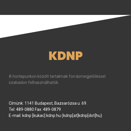
KDNP
A honlapunkon közölt tartalmak forrásmegjelöléssel
szabadon felhasználhatók.
Címünk: 1141 Budapest, Bazsarózsa u. 69.
Tel: 489-0880 Fax: 489-0879
E-mail:
kdnp
[kukac]
kdnp
.
hu
(kdnp[at]kdnp[dot]hu)