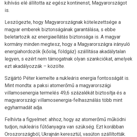
kihívás elé állította az egész kontinenst, Magyarországot
is.
Leszögezte, hogy Magyarországnak kötelezettsége a
magyar emberek biztonságának garantálása, s ebbe
beletartozik az energiaellátás biztonsága is. A magyar
kormány minden megtesz, hogy a Magyarországra irányuló
energiahordozók (kőolaj, földgáz) szállítása akadálytalan
legyen, s ezért nem támogatnak olyan szankciókat, amelyek
ezt akadályozzák – közölte.
Szijjártó Péter kiemelte a nukleáris energia fontosságát is.
Mint mondta: a paksi atomerőmű a magyarországi
villamosenergia termelés 49,6 százalékát biztosítja és a
magyarországi villamosenergia-felhasználás több mint
egyharmadát adja.
Felhívta a figyelmet: ahhoz, hogy az atomerőmű működni
tudjon, nukleáris fűtőanyagra van szükség. Ezt korábban
Oroszországból, Ukrajnán keresztül, vasúton szállították.