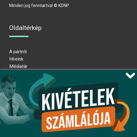
Minden jog fenntartva! © KDNP
Oldaltérkép
A pártról
Híreink
Médiatár
Impresszum
Adatkezelési nyilatkozat
Átláthatósági nyilatkozat
Ugrás az oldal tetejére
Kövessen minket!