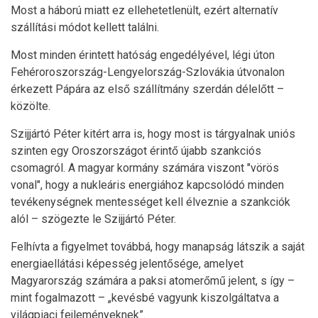
Most a háború miatt ez ellehetetlenült, ezért alternatív
szállítási módot kellett találni.
Most minden érintett hatóság engedélyével, légi úton
Fehéroroszország-Lengyelország-Szlovákia útvonalon
érkezett Pápára az első szállítmány szerdán délelőtt –
közölte.
Szijjártó Péter kitért arra is, hogy most is tárgyalnak uniós
szinten egy Oroszországot érintő újabb szankciós
csomagról. A magyar kormány számára viszont "vörös
vonal", hogy a nukleáris energiához kapcsolódó minden
tevékenységnek mentességet kell élveznie a szankciók
alól – szögezte le Szijjártó Péter.
Felhívta a figyelmet továbbá, hogy manapság látszik a saját
energiaellátási képesség jelentősége, amelyet
Magyarország számára a paksi atomerőmű jelent, s így –
mint fogalmazott – „kevésbé vagyunk kiszolgáltatva a
világpiaci fejleményeknek”.