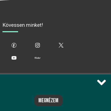
Kövessen minket!
fb
ig
x
yt
flickr
megnézem