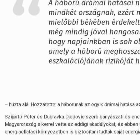
A háború drámai hatásai 
mindkét országnak, ezért 
mielőbbi békében érdekelt.
még mindig jóval hangosabb
hogy napjainkban is sok ol
amely a háború meghossza
eszkalációjának rizikóját 
– húzta alá. Hozzátette: a háborúnak az egyik drámai hatása az
Szijjártó Péter és Dubravka Djedovic szerb bányászati és ene
Magyarország sikerrel vette az eddigi akadályokat, és ebben a
energiaellátási környezetben is biztosítani tudták saját energi