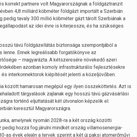
és korrekt partnere volt Magyarországnak a földgáztranzit
vben 4,8 milliárd köbméter földgázt importált a Szerbián
pedig tavaly 300 millió köbméter gázt tárolt Szerbiának a
megállapodást az idei évre is kiterjessze, és ha szükséges
 hosszú távú földgázellátás biztonsága szempontjából a
os lenne. Ennek legreálisabb forgatókönyve az
hetősége – magyarázta. A kétszeresére növekedő azeri
érdekében azonban komoly infrastrukturális fejlesztésekre
és interkonnektorok kiépítését jelenti a közeljövőben.
ria között hamarosan megépül egy ilyen összeköttetés. Azt is
ehaladott tárgyalások zajlanak egy hosszú távú gázvásárlási
ra történő eljuttatását két útvonalon képzelik el:
erbián keresztül Magyarországra.
 munka, amelynek nyomán 2028-ra a két ország közötti
pedig hozzá fog járulni mindkét ország villamosenergia-
30-as évek elején a tervek szerint a két új paksi atomerőművi