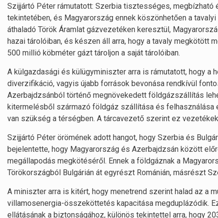
Szijjártó Péter rámutatott: Szerbia tisztességes, megbízható 
tekintetében, és Magyarország ennek köszönhetően a tavalyi é
áthaladó Török Áramlat gázvezetéken keresztül, Magyarország 
hazai tárolóiban, és készen áll arra, hogy a tavaly megkötött 
500 millió köbméter gázt tároljon a saját tárolóiban.
A külgazdasági és külügyminiszter arra is rámutatott, hogy a
diverzifikáció, vagyis újabb források bevonása rendkívül font
Azerbajdzsánból történő megnövekedett földgázszállítás le
kitermelésből származó földgáz szállítása és felhasználása 
van szükség a térségben. A tárcavezető szerint ez vezetékek 
Szijjártó Péter örömének adott hangot, hogy Szerbia és Bulgá
bejelentette, hogy Magyarország és Azerbajdzsán között előr
megállapodás megkötéséről. Ennek a földgáznak a Magyarország
Törökországból Bulgárián át egyrészt Románián, másrészt Sz
A miniszter arra is kitért, hogy menetrend szerint halad az a
villamosenergia-összeköttetés kapacitása megduplázódik. Ez 
ellátásának a biztonságához, különös tekintettel arra, hogy 20