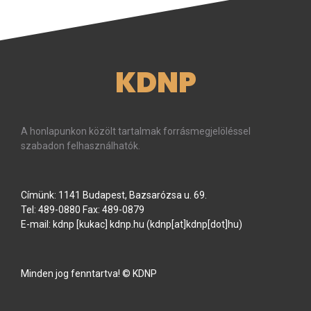
KDNP
A honlapunkon közölt tartalmak forrásmegjelöléssel
szabadon felhasználhatók.
Címünk: 1141 Budapest, Bazsarózsa u. 69.
Tel: 489-0880 Fax: 489-0879
E-mail:
kdnp
[kukac]
kdnp
.
hu
(kdnp[at]kdnp[dot]hu)
Minden jog fenntartva! © KDNP