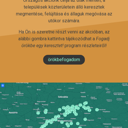
Országos akciónk célja az utak mentén, a
települések közterületein álló keresztek
megmentése, felújítása és állaguk megóvása az
utókor számára.
Ha Ön is szeretne részt venni az akcióban, az
alábbi gombra kattintva tájékozódhat a
Fogadj
örökbe egy keresztet!
program részleteiről!
örökbefogadom