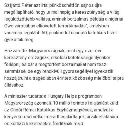
Szijjártó Péter azt írta: pünkösdhétfőn sajnos újra
megállapítható, hogy „a mai napig a kereszténység a világ
legüldözöttebb vallása, aminek borzalmas példája a nigériai
Owo városában elkövetett terrortámadás”, amelyben
vasárnap legalább 50, pünkösdöt ünneplő katolikus hívet
gyilkoltak meg.
Hozzátette: Magyarországnak, mint egy ezer éve
keresztény országnak, erkölcsi kötelessége ilyenkor
fellépni, és bár a megtörtént borzalmakat nem teszi
semmissé, de egy rendkívüli gyorssegéllyel igyekszik
hozzájárulni a tragédiában érintett közösség mielőbbi talpra
állásához.
A miniszter tudatta: a Hungary Helps programban
Magyarország azonnali, 10 millió forintos felajánlást küld
az Ondói Római Katolikus Egyházmegyének, amelyet a
kenyérkereső nélkül maradt családtagok, árvák ellátására
és kórházi kezelésekre fordítanak majd.