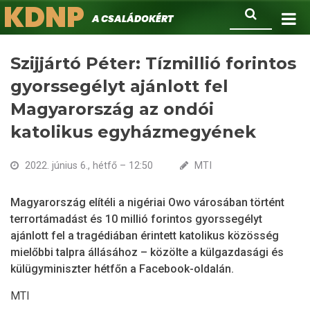
KDNP
Ugrás
Keresés
A családokért.
a
tartalomra
Szijjártó Péter: Tízmillió forintos
gyorssegélyt ajánlott fel
Magyarország az ondói
katolikus egyházmegyének
2022. június 6., hétfő – 12:50
MTI
Magyarország elítéli a nigériai Owo városában történt
terrortámadást és 10 millió forintos gyorssegélyt
ajánlott fel a tragédiában érintett katolikus közösség
mielőbbi talpra állásához – közölte a külgazdasági és
külügyminiszter hétfőn a Facebook-oldalán.
MTI