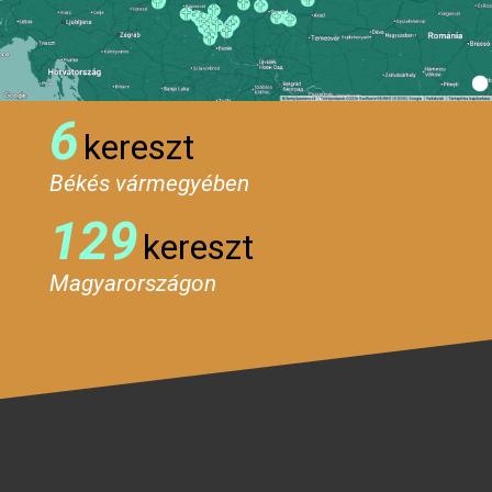
6
kereszt
Békés vármegyében
129
kereszt
Magyarországon