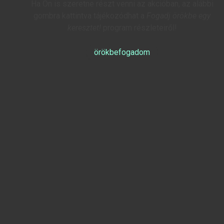
Ha Ön is szeretne részt venni az akcióban, az alábbi
gombra kattintva tájékozódhat a
Fogadj örökbe egy
keresztet!
program részleteiről!
örökbefogadom