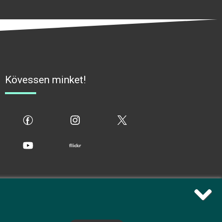
Kövessen minket!
fb
ig
x
yt
flickr