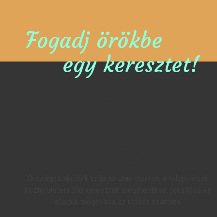
Fogadj örökbe
egy keresztet!
Országos akciónk célja az utak mentén, a települések
közterületein álló keresztek megmentése, felújítása és
állaguk megóvása az utókor számára.