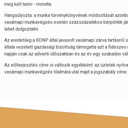
meg kell tenni - mondta.
Hangsúlyozta: a munka törvénykönyvének módosítását azonba
vasárnapi munkavégzés esetén százszázalékos bérpótlék jár 
lehet dolgoztatni.
Az eredetileg a KDNP által javasolt vasárnapi zárva tartásról s
általa vezetett gazdasági bizottság támogatta azt a fideszes 
napján csak az adventi időszakban és az év egy szabadon vála
Az előterjesztés címe is változik egyébként: az üzletek nyitv
vasárnapi munkavégzés tilalmára utal majd a jogszabály címe.