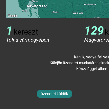
1
129
kereszt
k
Tolna vármegyében
Magyarors
Kérjük, vegye fel ve
Küldjön üzenetet munkatársainknak 
Készséggel állunk
üzenetet küldök