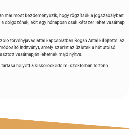
n már most kezdeményezik, hogy rögzítsék a jogszabályban:
a dolgozónak, akit egy hónapban csak kétszer lehet vasárnap
zóló törvényjavaslattal kapcsolatban Rogán Antal kifejtette: az
módosító indítványt, amely szerint az üzletek a hét utolsó
sztott vasárnapján lehetnek majd nyitva.
a tartása helyett a kiskereskedelmi szektorban történő