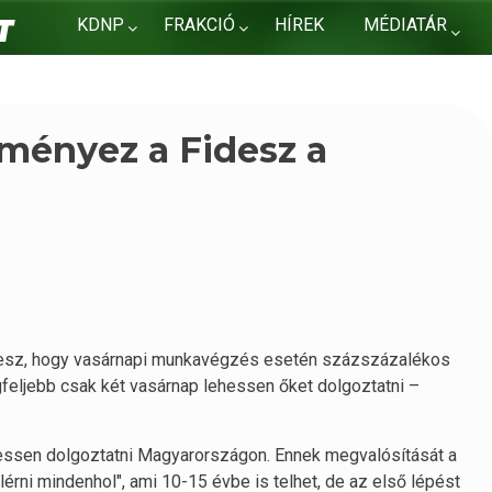
KDNP
FRAKCIÓ
HÍREK
MÉDIATÁR
KAPCSOLAT
ményez a Fidesz a
esz, hogy vasárnapi munkavégzés esetén százszázalékos
gfeljebb csak két vasárnap lehessen őket dolgoztatni –
ehessen dolgoztatni Magyarországon. Ennek megvalósítását a
rni mindenhol", ami 10-15 évbe is telhet, de az első lépést