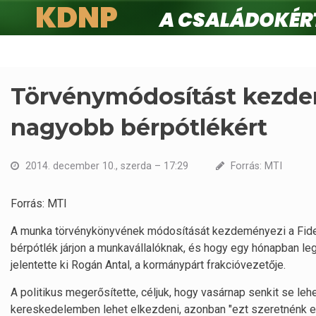
KDNP
A családokért.
Ugrás
a
tartalomra
Törvénymódosítást kezde
nagyobb bérpótlékért
2014. december 10., szerda – 17:29
Forrás: MTI
Forrás: MTI
A munka törvénykönyvének módosítását kezdeményezi a Fid
bérpótlék járjon a munkavállalóknak, és hogy egy hónapban le
jelentette ki Rogán Antal, a kormánypárt frakcióvezetője.
A politikus megerősítette, céljuk, hogy vasárnap senkit se l
kereskedelemben lehet elkezdeni, azonban "ezt szeretnénk elé