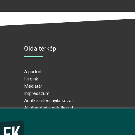
Oldaltérkép
A pártról
Híreink
Médiatár
Impresszum
Adatkezelési nyilatkozat
Átláthatósági nyilatkozat
Ugrás az oldal tetejére