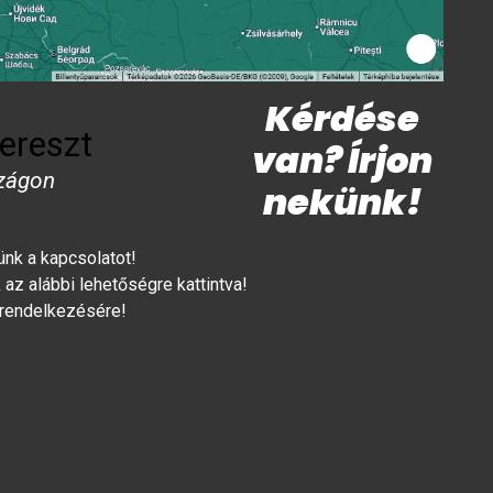
Kérdése
ereszt
van? Írjon
zágon
nekünk!
lünk a kapcsolatot!
az alábbi lehetőségre kattintva!
 rendelkezésére!