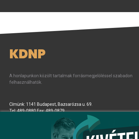
KDNP
A honlapunkon közölt tartalmak forrásmegjelöléssel szabadon
felhasználhatók.
Címünk: 1141 Budapest, Bazsarózsa u. 69.
Tel: 489-0880 Fax: 489-0879
E-mail:
kdnp
[kukac]
kdnp
.
hu
(kdnp[at]kdnp[dot]hu)