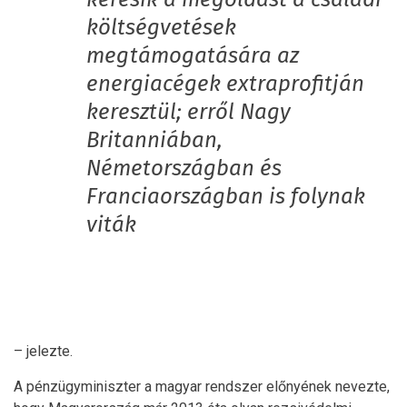
keresik a megoldást a családi
költségvetések
megtámogatására az
energiacégek extraprofitján
keresztül; erről Nagy
Britanniában,
Németországban és
Franciaországban is folynak
viták
– jelezte.
A pénzügyminiszter a magyar rendszer előnyének nevezte,