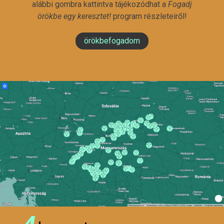
alábbi gombra kattintva tájékozódhat a
Fogadj
örökbe egy keresztet!
program részleteiről!
örökbefogadom