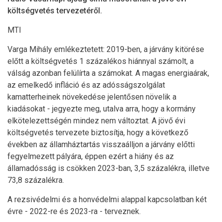
költségvetés tervezetéről.
MTI
Varga Mihály emlékeztetett: 2019-ben, a járvány kitörése
előtt a költségvetés 1 százalékos hiánnyal számolt, a
válság azonban felülírta a számokat. A magas energiaárak,
az emelkedő infláció és az adósságszolgálat
kamatterheinek növekedése jelentősen növelik a
kiadásokat - jegyezte meg, utalva arra, hogy a kormány
elkötelezettségén mindez nem változtat. A jövő évi
költségvetés tervezete biztosítja, hogy a következő
években az államháztartás visszaálljon a járvány előtti
fegyelmezett pályára, éppen ezért a hiány és az
államadósság is csökken 2023-ban, 3,5 százalékra, illetve
73,8 százalékra.
A rezsivédelmi és a honvédelmi alappal kapcsolatban két
évre - 2022-re és 2023-ra - terveznek.