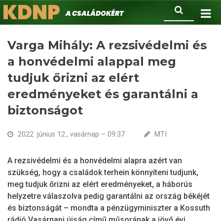
KDNP
Ugrás
Keresés
A családokért.
a
tartalomra
Varga Mihály: A rezsivédelmi és
a honvédelmi alappal meg
tudjuk őrizni az elért
eredményeket és garantálni a
biztonságot
2022. június 12., vasárnap – 09:37
MTI
A rezsivédelmi és a honvédelmi alapra azért van
szükség, hogy a családok terhein könnyíteni tudjunk,
meg tudjuk őrizni az elért eredményeket, a háborús
helyzetre válaszolva pedig garantálni az ország békéjét
és biztonságát – mondta a pénzügyminiszter a Kossuth
rádió Vasárnapi újság című műsorának a jövő évi