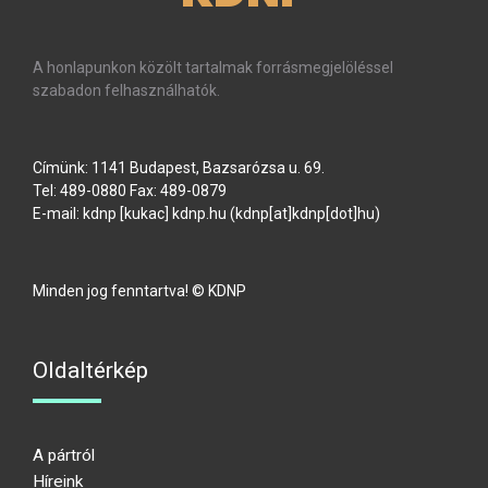
A honlapunkon közölt tartalmak forrásmegjelöléssel
szabadon felhasználhatók.
Címünk: 1141 Budapest, Bazsarózsa u. 69.
Tel: 489-0880 Fax: 489-0879
E-mail:
kdnp
[kukac]
kdnp
.
hu
(kdnp[at]kdnp[dot]hu)
Minden jog fenntartva! © KDNP
Oldaltérkép
A pártról
Híreink