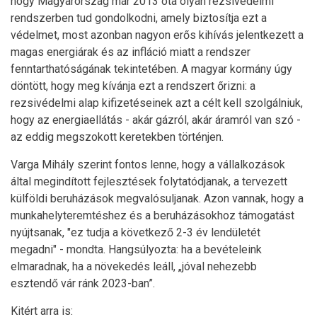
hogy Magyarország már 2013 óta olyan rezsivédelmi
rendszerben tud gondolkodni, amely biztosítja ezt a
védelmet, most azonban nagyon erős kihívás jelentkezett a
magas energiárak és az infláció miatt a rendszer
fenntarthatóságának tekintetében. A magyar kormány úgy
döntött, hogy meg kívánja ezt a rendszert őrizni: a
rezsivédelmi alap kifizetéseinek azt a célt kell szolgálniuk,
hogy az energiaellátás - akár gázról, akár áramról van szó -
az eddig megszokott keretekben történjen.
Varga Mihály szerint fontos lenne, hogy a vállalkozások
által megindított fejlesztések folytatódjanak, a tervezett
külföldi beruházások megvalósuljanak. Azon vannak, hogy a
munkahelyteremtéshez és a beruházásokhoz támogatást
nyújtsanak, "ez tudja a következő 2-3 év lendületét
megadni" - mondta. Hangsúlyozta: ha a bevételeink
elmaradnak, ha a növekedés leáll, „jóval nehezebb
esztendő vár ránk 2023-ban”.
Kitért arra is: