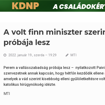
KDNP
A családokért.
Ugrás
a
tartalomra
A volt finn miniszter szer
próbája lesz
2022. január 19., szerda – 19:29
MTI
Perem a vallásszabadság próbája lesz – nyilatkozott Paivi 
szervezetnek annak kapcsán, hogy hétfőn kezdődik ellene a 
amelyek a vád szerint kisebbség elleni gyűlöletkeltésre vo
katolikus hírügynökség idézte.
MTI