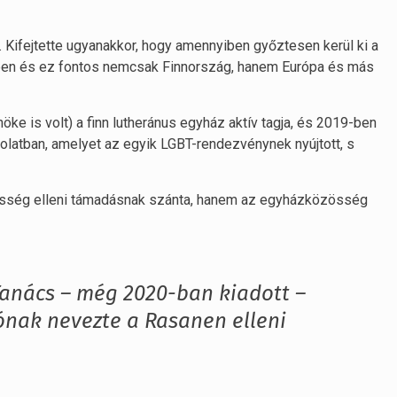
zá. Kifejtette ugyanakkor, hogy amennyiben győztesen kerül ki a
ében és ez fontos nemcsak Finnország, hanem Európa és más
ke is volt) a finn lutheránus egyház aktív tagja, és 2019-ben
olatban, amelyet az egyik LGBT-rendezvénynek nyújtott, s
sség elleni támadásnak szánta, hanem az egyházközösség
anács – még 2020-ban kiadott –
nak nevezte a Rasanen elleni