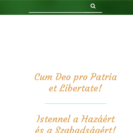
Keresés
Cum Deo pro Patria
et Libertate!
Istennel a Hazáért
és a Szabadságért!