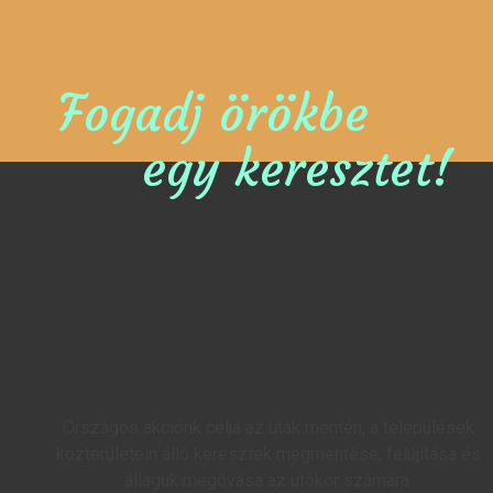
Fogadj örökbe
egy keresztet!
Országos akciónk célja az utak mentén, a települések
közterületein álló keresztek megmentése, felújítása és
állaguk megóvása az utókor számára.