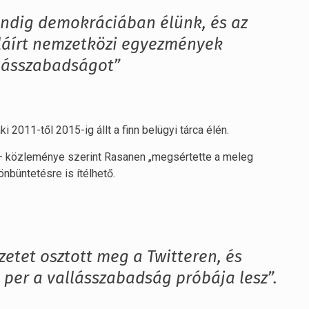
ndig demokráciában élünk, és az
aláírt nemzetközi egyezmények
allásszabadságot”
i 2011-től 2015-ig állt a finn belügyi tárca élén.
 – közleménye szerint Rasanen „megsértette a meleg
önbüntetésre is ítélhető.
zetet osztott meg a Twitteren, és
a per a vallásszabadság próbája lesz”.