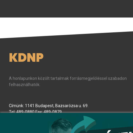
KDNP
A honlapunkon közölt tartalmak forrásmegjelöléssel szabadon
felhasználhatók.
Címünk: 1141 Budapest, Bazsarózsa u. 69.
Tel: 489-0880 Fax: 489-0879
E-mail:
kdnp
[kukac]
kdnp
.
hu
(kdnp[at]kdnp[dot]hu)