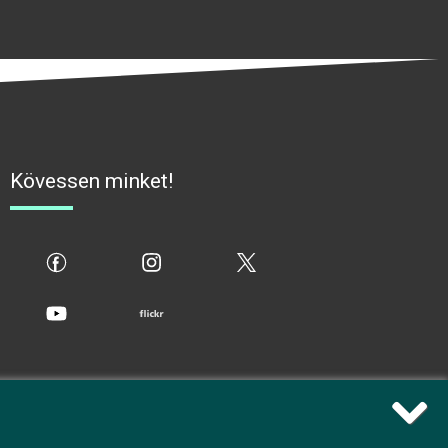
Kövessen minket!
fb
ig
x
yt
flickr