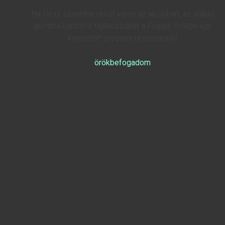
Ha Ön is szeretne részt venni az akcióban, az alábbi
gombra kattintva tájékozódhat a
Fogadj örökbe egy
keresztet!
program részleteiről!
örökbefogadom