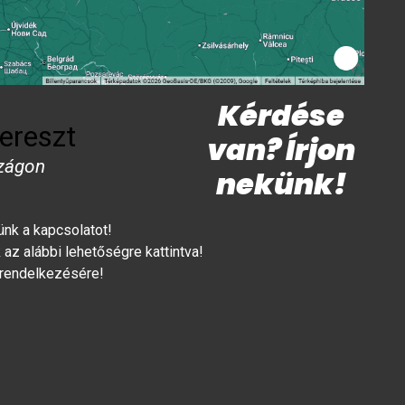
Kérdése
ereszt
van? Írjon
zágon
nekünk!
lünk a kapcsolatot!
az alábbi lehetőségre kattintva!
 rendelkezésére!