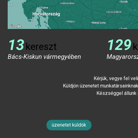
13
129
kereszt
k
Bács-Kiskun vármegyében
Magyarors
Kérjük, vegye fel ve
Küldjön üzenetet munkatársainknak 
Készséggel állunk
üzenetet küldök