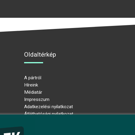
Oldaltérkép
A pártról
Híreink
Médiatár
Impresszum
Adatkezelési nyilatkozat
Átláthatósági nyilatkozat
Ugrás az oldal tetejére