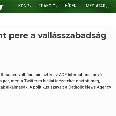
KDNP
FRAKCIÓ
HÍREK
MÉDIATÁR
KAPCSOLAT
int pere a vallásszabadság
Rasanen volt finn miniszter az ADF International nevű
per, mert a Twitteren bibliai idézeteket osztott meg,
ltak alkalmasak. A politikus szavait a Catholic News Agency