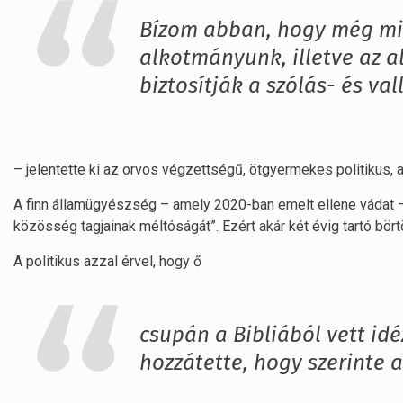
Bízom abban, hogy még mi
alkotmányunk, illetve az 
biztosítják a szólás- és v
– jelentette ki az orvos végzettségű, ötgyermekes politikus, ak
A finn államügyészség – amely 2020-ban emelt ellene vádat
közösség tagjainak méltóságát”. Ezért akár két évig tartó bört
A politikus azzal érvel, hogy ő
csupán a Bibliából vett idé
hozzátette, hogy szerinte 