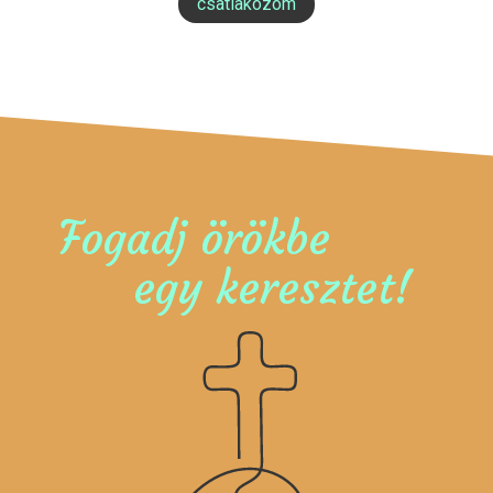
csatlakozom
Fogadj örökbe
egy keresztet!