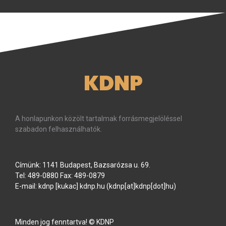
KDNP
A honlapunkon közölt tartalmak forrásmegjelöléssel
szabadon felhasználhatók.
Címünk: 1141 Budapest, Bazsarózsa u. 69.
Tel: 489-0880 Fax: 489-0879
E-mail:
kdnp
[kukac]
kdnp
.
hu
(kdnp[at]kdnp[dot]hu)
Minden jog fenntartva! © KDNP