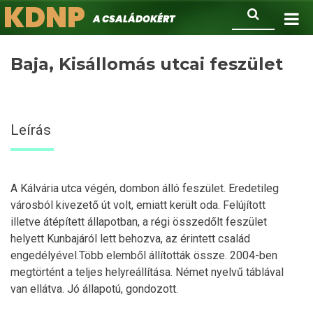
KDNP
Ugrás
Keresés
A családokért.
a
tartalomra
Baja, Kisállomás utcai feszület
Leírás
A Kálvária utca végén, dombon álló feszület. Eredetileg
városból kivezető út volt, emiatt került oda. Felújított
illetve átépített állapotban, a régi összedőlt feszület
helyett Kunbajáról lett behozva, az érintett család
engedélyével.Több elemből állították össze. 2004-ben
megtörtént a teljes helyreállítása. Német nyelvű táblával
van ellátva. Jó állapotú, gondozott.