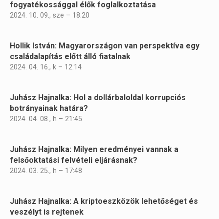
fogyatékossággal élők foglalkoztatása
2024. 10. 09., sze – 18:20
Hollik István: Magyarországon van perspektíva egy
családalapítás előtt álló fiatalnak
2024. 04. 16., k – 12:14
Juhász Hajnalka: Hol a dollárbaloldal korrupciós
botrányainak határa?
2024. 04. 08., h – 21:45
Juhász Hajnalka: Milyen eredményei vannak a
felsőoktatási felvételi eljárásnak?
2024. 03. 25., h – 17:48
Juhász Hajnalka: A kriptoeszközök lehetőséget és
veszélyt is rejtenek