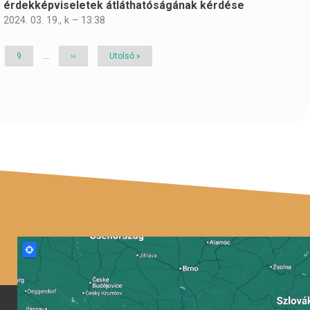
érdekképviseletek átláthatóságának kérdése
2024. 03. 19., k – 13:38
Page
9
…
Következő
››
Utolsó
Utolsó »
oldal
oldal