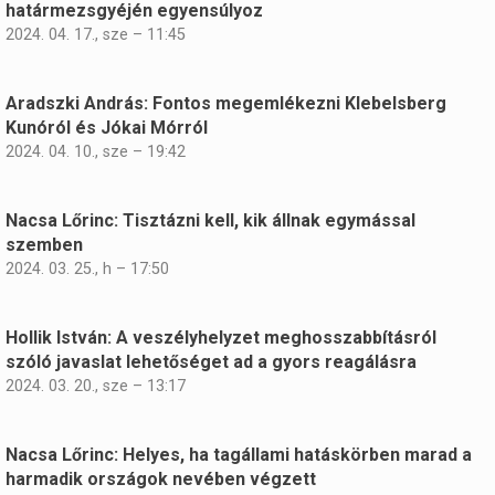
határmezsgyéjén egyensúlyoz
2024. 04. 17., sze – 11:45
Aradszki András: Fontos megemlékezni Klebelsberg
Kunóról és Jókai Mórról
2024. 04. 10., sze – 19:42
Nacsa Lőrinc: Tisztázni kell, kik állnak egymással
szemben
2024. 03. 25., h – 17:50
Hollik István: A veszélyhelyzet meghosszabbításról
szóló javaslat lehetőséget ad a gyors reagálásra
2024. 03. 20., sze – 13:17
Nacsa Lőrinc: Helyes, ha tagállami hatáskörben marad a
harmadik országok nevében végzett