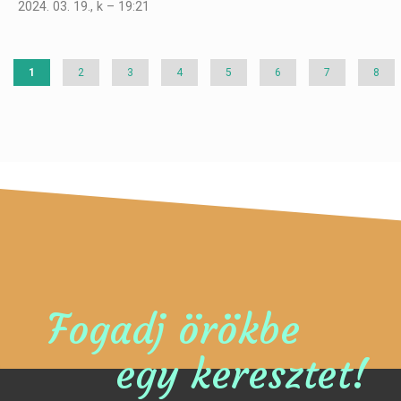
2024. 03. 19., k – 19:21
Jelenlegi
1
Page
2
Page
3
Page
4
Page
5
Page
6
Page
7
Page
8
oldal
Fogadj örökbe
egy keresztet!