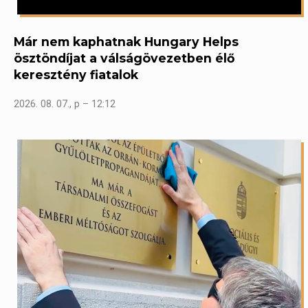
Már nem kaphatnak Hungary Helps
ösztöndíjat a válságövezetben élő
keresztény fiatalok
2026. 08. 07., p – 12:12