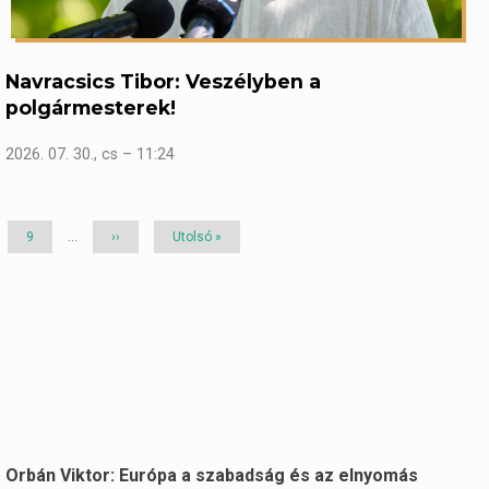
Navracsics Tibor: Veszélyben a
polgármesterek!
2026. 07. 30., cs – 11:24
Page
9
…
Következő
››
Utolsó
Utolsó »
oldal
oldal
Orbán Viktor: Európa a szabadság és az elnyomás