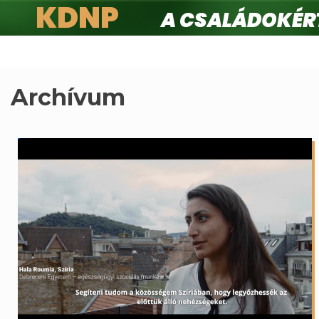
KDNP
A családokért.
Ugrás
a
tartalomra
Archívum
Oldalszámozás