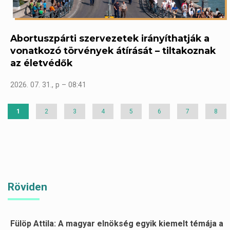
Abortuszpárti szervezetek irányíthatják a
vonatkozó törvények átírását – tiltakoznak
az életvédők
2026. 07. 31., p – 08:41
Jelenlegi
1
Page
2
Page
3
Page
4
Page
5
Page
6
Page
7
Page
8
oldal
Röviden
Fülöp Attila: A magyar elnökség egyik kiemelt témája a
Oldalszámozás