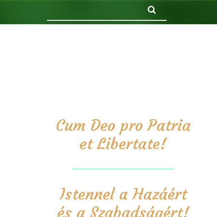
Keresés
Cum Deo pro Patria
et Libertate!
Istennel a Hazáért
és a Szabadságért!