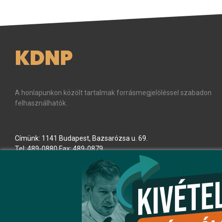
KDNP
A honlapunkon közölt tartalmak forrásmegjelöléssel szabadon
felhasználhatók.
Címünk: 1141 Budapest, Bazsarózsa u. 69.
Tel: 489-0880 Fax: 489-0879
E-mail:
kdnp
[kukac]
kdnp
.
hu
(kdnp[at]kdnp[dot]hu)
Minden jog fenntartva! © KDNP