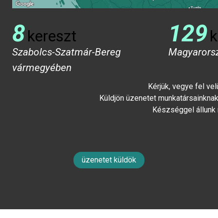
8
129
kereszt
k
Szabolcs-Szatmár-Bereg
Magyarors
vármegyében
Kérjük, vegye fel ve
Küldjön üzenetet munkatársainknak 
Készséggel állunk
üzenetet küldök