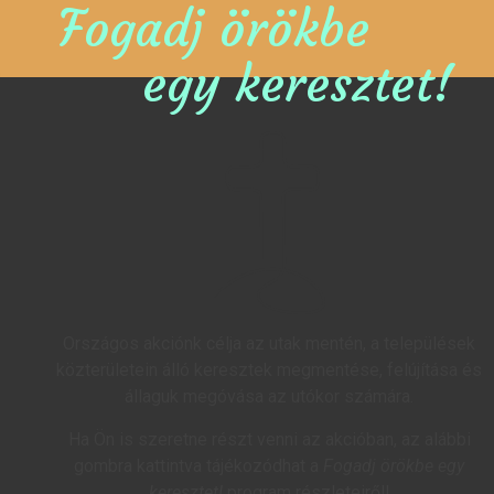
Fogadj örökbe
egy keresztet!
Országos akciónk célja az utak mentén, a települések
közterületein álló keresztek megmentése, felújítása és
állaguk megóvása az utókor számára.
Ha Ön is szeretne részt venni az akcióban, az alábbi
gombra kattintva tájékozódhat a
Fogadj örökbe egy
keresztet!
program részleteiről!