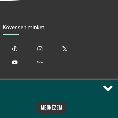
Kövessen minket!
fb
ig
x
yt
flickr
megnézem