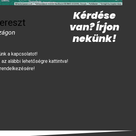
Kérdése
ereszt
van? Írjon
zágon
nekünk!
lünk a kapcsolatot!
az alábbi lehetőségre kattintva!
 rendelkezésére!