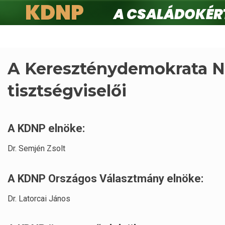
KDNP
A családokért.
Ugrás
a
tartalomra
A Kereszténydemokrata N
tisztségviselői
A KDNP elnöke:
Dr. Semjén Zsolt
A KDNP Országos Választmány elnöke:
Dr. Latorcai János