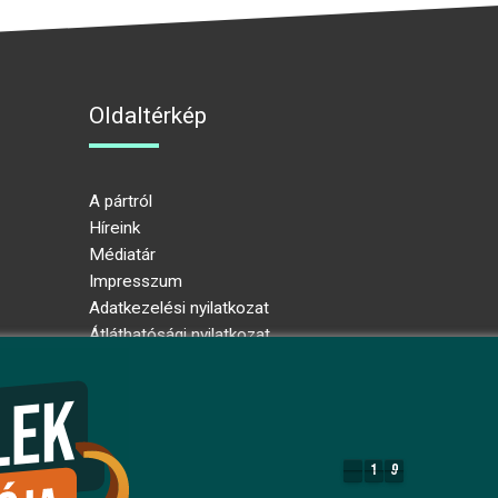
Oldaltérkép
A pártról
Híreink
Médiatár
Impresszum
Adatkezelési nyilatkozat
Átláthatósági nyilatkozat
Ugrás az oldal tetejére
1
9
1
9
7