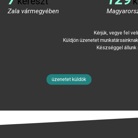
kereszt
k
Zala vármegyében
Magyarors
Kérjük, vegye fel ve
Küldjön üzenetet munkatársainknak 
Készséggel állunk
üzenetet küldök