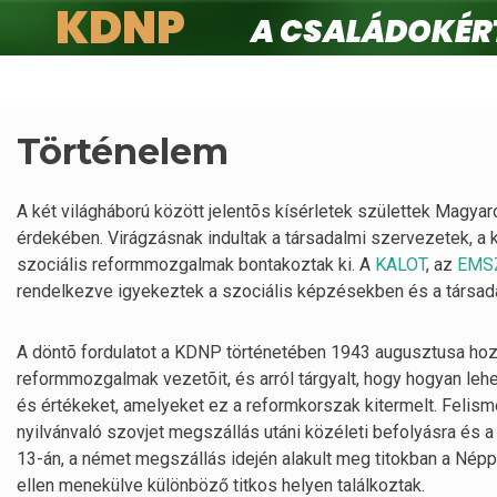
KDNP
A családokért.
Ugrás
a
tartalomra
Történelem
A két világháború között jelentõs kísérletek születtek Magyar
érdekében. Virágzásnak indultak a társadalmi szervezetek, a
szociális reformmozgalmak bontakoztak ki. A
KALOT
, az
EMS
rendelkezve igyekeztek a szociális képzésekben és a társada
A döntõ fordulatot a KDNP történetében 1943 augusztusa hoz
reformmozgalmak vezetõit, és arról tárgyalt, hogy hogyan leh
és értékeket, amelyeket ez a reformkorszak kitermelt. Felism
nyilvánvaló szovjet megszállás utáni közéleti befolyásra és
13-án, a német megszállás idején alakult meg titokban a Népp
ellen menekülve különböző titkos helyen találkoztak.