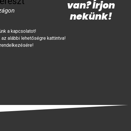
ereszt
van? Írjon
zágon
nekünk!
lünk a kapcsolatot!
az alábbi lehetőségre kattintva!
 rendelkezésére!