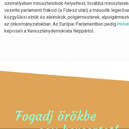
személyeben miniszterelnök-helyettest, továbbá minisztereket
vezette parlamenti frakció (a Fidesz után) a második legerő
közgyűlési elnök és alelnökök, polgármesterek, alpolgármest
az önkormányzatokban. Az Európai Parlamentben pedig
Hölvé
képviseli a Kereszténydemokrata Néppártot.
Fogadj örökbe