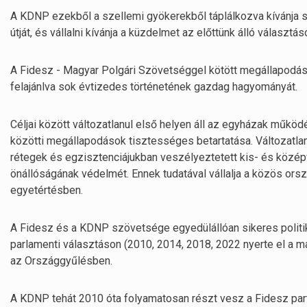
A KDNP ezekből a szellemi gyökerekből táplálkozva kívánja 
útját, és vállalni kívánja a küzdelmet az előttünk álló választás
A Fidesz - Magyar Polgári Szövetséggel kötött megállapodás é
felajánlva sok évtizedes történetének gazdag hagyományát.
Céljai között változatlanul első helyen áll az egyházak műkö
közötti megállapodások tisztességes betartatása. Változatlan 
rétegek és egzisztenciájukban veszélyeztetett kis- és közép
önállóságának védelmét. Ennek tudatával vállalja a közös or
egyetértésben.
A Fidesz és a KDNP szövetsége egyedülállóan sikeres politi
parlamenti választáson (2010, 2014, 2018, 2022 nyerte el a 
az Országgyűlésben.
A KDNP tehát 2010 óta folyamatosan részt vesz a Fidesz pa