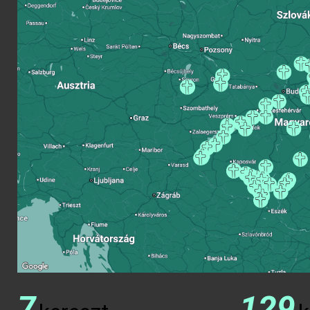
7
129