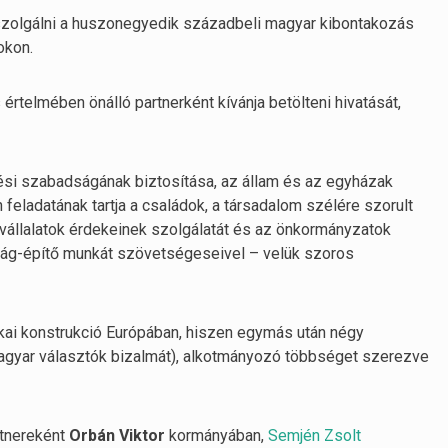
szolgálni a huszonegyedik századbeli magyar kibontakozás
okon.
rtelmében önálló partnerként kívánja betölteni hivatását,
dési szabadságának biztosítása, az állam és az egyházak
feladatának tartja a családok, a társadalom szélére szorult
vállalatok érdekeinek szolgálatát és az önkormányzatok
szág-építő munkát szövetségeseivel – velük szoros
kai konstrukció Európában, hiszen egymás után négy
magyar választók bizalmát), alkotmányozó többséget szerezve
rtnereként
Orbán
Viktor
kormányában,
Semjén Zsolt