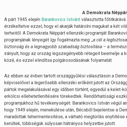
A Demokrata Néppárt
A párt 1945 elején
Barankovics Istvánt
választotta főtitkárává
érzékeltetve ezzel, hogy el akarják határolni magukat a két vil
terheitől. A Demokrata Néppárt ellenzéki programját Barankov
programjának lényegét így fogalmazta meg:
„a cél a legbizto
biztonság és a legnagyobb szabadság biztosítása – a természet
irányult, hogy az ország legszegényebb rétegeit beemelje a 
közé, és ezzel elindítsa polgárosodásának folyamatát.
Az ebben az évben tartott országgyűlési választáson a Demok
képviselővel a legerősebb ellenzéki erőként jutott az Orsz
pártok megalakulásával egy időben történt, egyedül a kelet-
erkölcsi ellehetetlenítésére törekedtek. Rendőrhatósági eszk
programjukhoz hű tevékenységét. Barankovics István végül a
hogy 1949 elején, menekülése után, Bécsből bejelentse a Demo
maradottak tehermentesítése, a várható megtorlás enyhítése é
kerültek, többségük súlyosan hátrányos helyzetbe jutott.