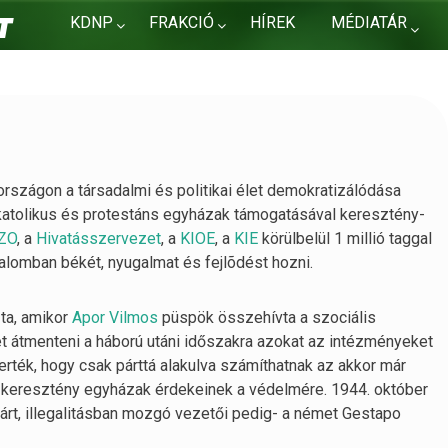
KDNP
FRAKCIÓ
HÍREK
MÉDIATÁR
KAPCSOLAT
országon a társadalmi és politikai élet demokratizálódása
 katolikus és protestáns egyházak támogatásával keresztény-
ZO
, a
Hivatásszervezet
, a
KIOE
, a
KIE
körülbelül 1 millió taggal
lomban békét, nyugalmat és fejlõdést hozni.
ta, amikor
Apor Vilmos
püspök összehívta a szociális
et átmenteni a háború utáni időszakra azokat az intézményeket
erték, hogy csak párttá alakulva számíthatnak az akkor már
 a keresztény egyházak érdekeinek a védelmére. 1944. október
árt, illegalitásban mozgó vezetői pedig- a német Gestapo