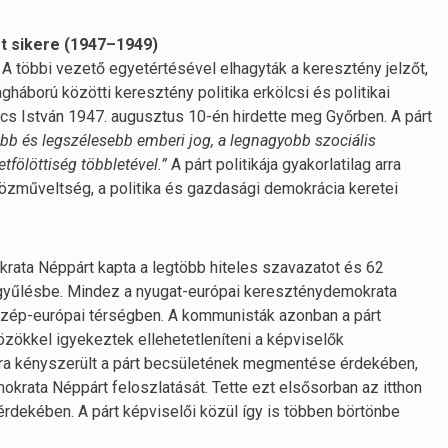
 sikere (1947–1949)
. A többi vezető egyetértésével elhagyták a keresztény jelzőt,
ágháború közötti keresztény politika erkölcsi és politikai
ics István 1947. augusztus 10-én hirdette meg Győrben. A párt
sabb és legszélesebb emberi jog, a legnagyobb szociális
fölöttiség többletével.”
A párt politikája gyakorlatilag arra
közműveltség, a politika és gazdasági demokrácia keretei
rata Néppárt kapta a legtöbb hiteles szavazatot és 62
ággyűlésbe. Mindez a nyugat-európai kereszténydemokrata
közép-európai térségben. A kommunisták azonban a párt
özökkel igyekeztek ellehetetleníteni a képviselők
rra kényszerült a párt becsületének megmentése érdekében,
krata Néppárt feloszlatását. Tette ezt elsősorban az itthon
rdekében. A párt képviselői közül így is többen börtönbe