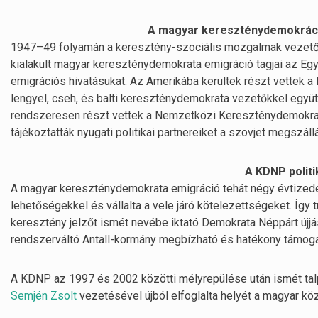
A magyar kereszténydemokráci
1947–49 folyamán a keresztény-szociális mozgalmak vezetőin
kialakult magyar kereszténydemokrata emigráció tagjai az Egy
emigrációs hivatásukat. Az Amerikába kerültek részt vettek
lengyel, cseh, és balti kereszténydemokrata vezetőkkel együ
rendszeresen részt vettek a Nemzetközi Kereszténydemokrata
tájékoztatták nyugati politikai partnereiket a szovjet megszáll
A KDNP politi
A magyar kereszténydemokrata emigráció tehát négy évtizede
lehetőségekkel és vállalta a vele járó kötelezettségeket. Így
keresztény jelzőt ismét nevébe iktató Demokrata Néppárt újj
rendszerváltó Antall-kormány megbízható és hatékony támoga
A KDNP az 1997 és 2002 közötti mélyrepülése után ismét talp
Semjén Zsolt
vezetésével újból elfoglalta helyét a magyar k