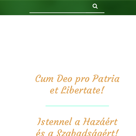
Keresés
Cum Deo pro Patria
et Libertate!
Istennel a Hazáért
és a Szabadságért!