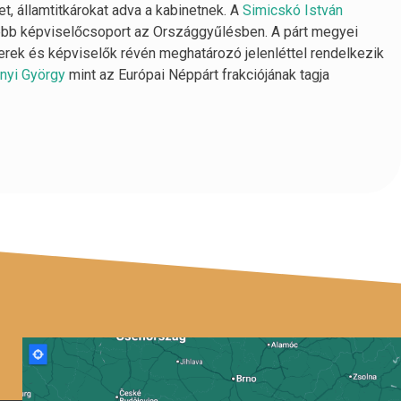
, államtitkárokat adva a kabinetnek. A
Simicskó István
sebb képviselőcsoport az Országgyűlésben. A párt megyei
erek és képviselők révén meghatározó jelenléttel rendelkezik
nyi György
mint az Európai Néppárt frakciójának tagja