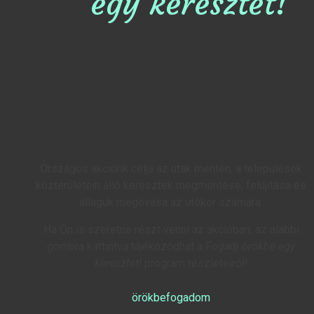
egy keresztet!
Országos akciónk célja az utak mentén, a települések
közterületein álló keresztek megmentése, felújítása és
állaguk megóvása az utókor számára.
Ha Ön is szeretne részt venni az akcióban, az alábbi
gombra kattintva tájékozódhat a
Fogadj örökbe egy
keresztet!
program részleteiről!
örökbefogadom