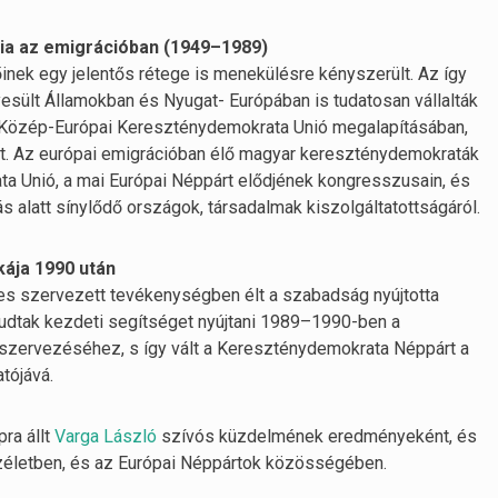
a az emigrációban (1949–1989)
ek egy jelentős rétege is menekülésre kényszerült. Az így
esült Államokban és Nyugat- Európában is tudatosan vállalták
 a Közép-Európai Kereszténydemokrata Unió megalapításában,
tt. Az európai emigrációban élő magyar kereszténydemokraták
 Unió, a mai Európai Néppárt elődjének kongresszusain, és
ás alatt sínylődő országok, társadalmak kiszolgáltatottságáról.
kája 1990 után
s szervezett tevékenységben élt a szabadság nyújtotta
 tudtak kezdeti segítséget nyújtani 1989–1990-ben a
ászervezéséhez, s így vált a Kereszténydemokrata Néppárt a
tójává.
ra állt
Varga László
szívós küzdelmének eredményeként, és
özéletben, és az Európai Néppártok közösségében.