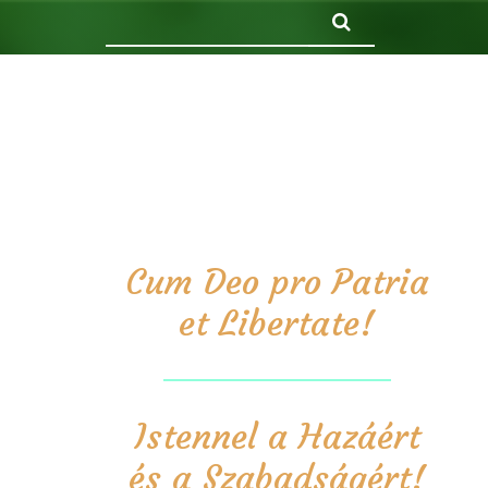
Keresés
Cum Deo pro Patria
et Libertate!
Istennel a Hazáért
és a Szabadságért!