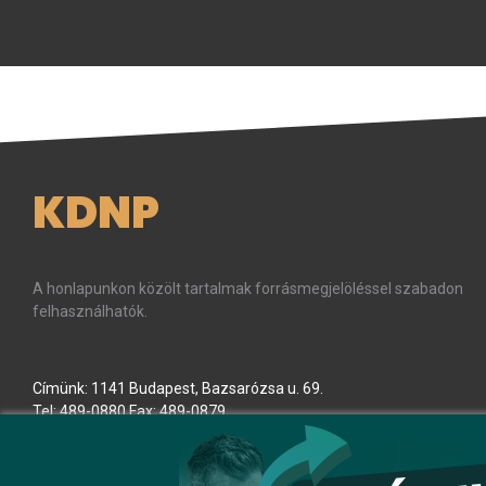
KDNP
A honlapunkon közölt tartalmak forrásmegjelöléssel szabadon
felhasználhatók.
Címünk: 1141 Budapest, Bazsarózsa u. 69.
Tel: 489-0880 Fax: 489-0879
E-mail:
kdnp
[kukac]
kdnp
.
hu
(kdnp[at]kdnp[dot]hu)