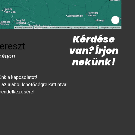
Kérdése
ereszt
van? Írjon
zágon
nekünk!
lünk a kapcsolatot!
az alábbi lehetőségre kattintva!
 rendelkezésére!