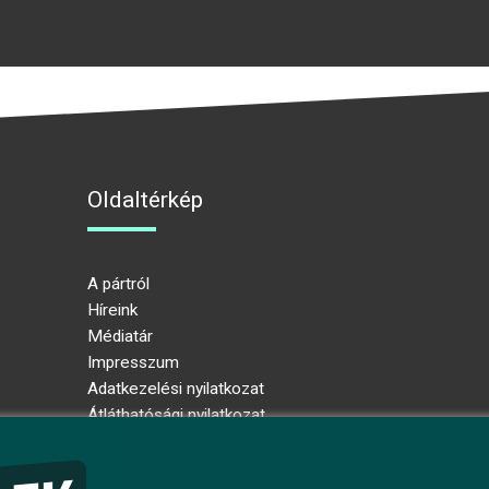
Oldaltérkép
A pártról
Híreink
Médiatár
Impresszum
Adatkezelési nyilatkozat
Átláthatósági nyilatkozat
Ugrás az oldal tetejére