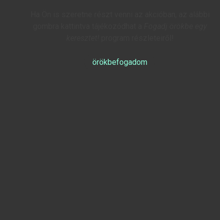
Ha Ön is szeretne részt venni az akcióban, az alábbi
gombra kattintva tájékozódhat a
Fogadj örökbe egy
keresztet!
program részleteiről!
örökbefogadom