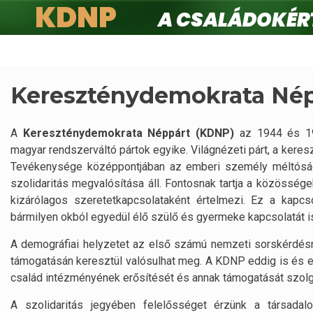
KDNP
A családokért.
Ugrás
a
tartalomra
Kereszténydemokrata Nép
A
Kereszténydemokrata Néppárt (KDNP)
az 1944 és 1
magyar rendszerváltó pártok egyike. Világnézeti párt, a keresz
Tevékenysége középpontjában az emberi személy méltóságá
szolidaritás megvalósítása áll. Fontosnak tartja a közösség
kizárólagos szeretetkapcsolataként értelmezi. Ez a kapcso
bármilyen okból egyedül élő szülő és gyermeke kapcsolatát is,
A demográfiai helyzetet az első számú nemzeti sorskérdésne
támogatásán keresztül valósulhat meg. A KDNP eddig is és 
család intézményének erősítését és annak támogatását szolgá
A szolidaritás jegyében felelősséget érzünk a társadalo