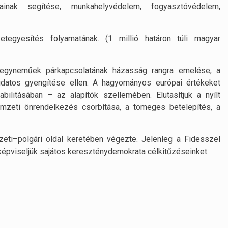
inak segítése, munkahelyvédelem, fogyasztóvédelem,
tegyesítés folyamatának. (1 millió határon túli magyar
 egyneműek párkapcsolatának házasság rangra emelése, a
udatos gyengítése ellen. A hagyományos európai értékeket
bilitásában – az alapítók szellemében. Elutasítjuk a nyílt
emzeti önrendelkezés csorbítása, a tömeges betelepítés, a
ti–polgári oldal keretében végezte. Jelenleg a Fidesszel
pviseljük sajátos kereszténydemokrata célkitűzéseinket.