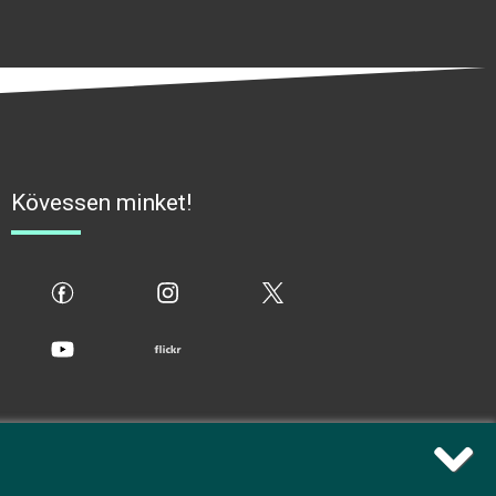
Kövessen minket!
fb
ig
x
yt
flickr