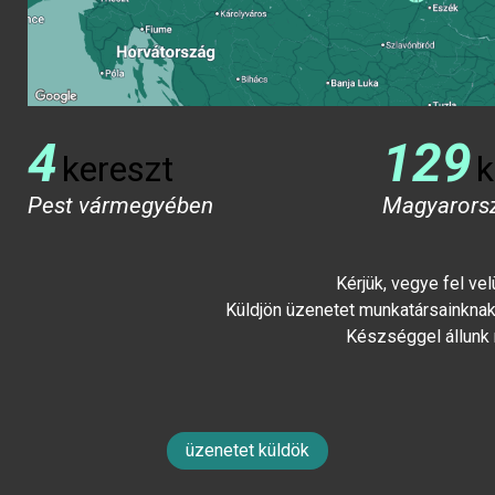
4
129
kereszt
k
Pest vármegyében
Magyarors
Kérjük, vegye fel ve
Küldjön üzenetet munkatársainknak 
Készséggel állunk
üzenetet küldök