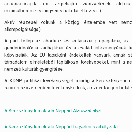
adósságcsapda és végrehajtói visszaélések áldozata
minimálbéremelés, ingyenes iskolai étkezés…)
Aktív részesei voltunk a közjogi értelembe vett nemze
állampolgársága.)
A párt fellép az abortusz és eutanázia propagálása, az
genderideológia vadhajtásai és a család intézményének t
képviseljük. Az EU tagjaként érdekeltek vagyunk annak sta
társadalom elméletéből táplálkozó törekvéseket, mint a n
nemzeti kultúrák gyengítése.
A KDNP politikai tevékenységét mindig a keresztény–nemze
szoros szövetségben tevékenykedünk, a szövetségen belül ké
A Kereszténydemokrata Néppárt Alapszabálya
A Kereszténydemokrata Néppárt fegyelmi szabályzata