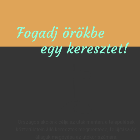
Fogadj örökbe
egy keresztet!
Országos akciónk célja az utak mentén, a települések
közterületein álló keresztek megmentése, felújítása és
állaguk megóvása az utókor számára.