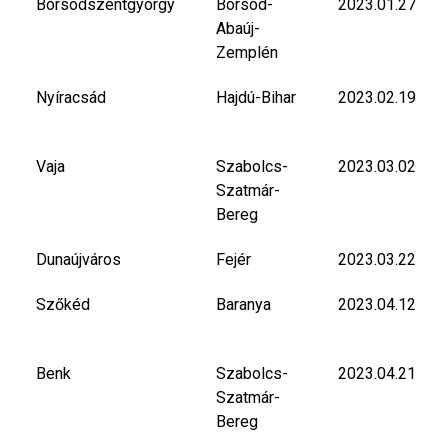
Borsodszentgyörgy
Borsod-
2023.01.27
Abaúj-
Zemplén
Nyíracsád
Hajdú-Bihar
2023.02.19
Vaja
Szabolcs-
2023.03.02
Szatmár-
Bereg
Dunaújváros
Fejér
2023.03.22
Szőkéd
Baranya
2023.04.12
Benk
Szabolcs-
2023.04.21
Szatmár-
Bereg