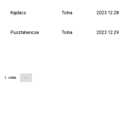
Kajdacs
Tolna
2023.12.28
Pusztahencse
Tolna
2023.12.29
Oldalszámozás
1. oldal
Következő
››
oldal