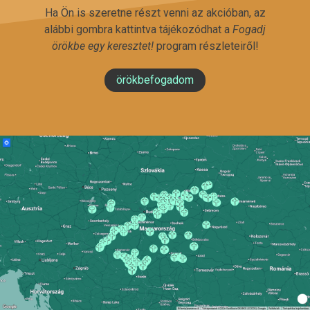
Ha Ön is szeretne részt venni az akcióban, az
alábbi gombra kattintva tájékozódhat a
Fogadj
örökbe egy keresztet!
program részleteiről!
örökbefogadom