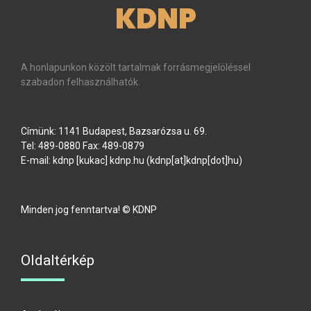
KDNP
A honlapunkon közölt tartalmak forrásmegjelöléssel
szabadon felhasználhatók.
Címünk: 1141 Budapest, Bazsarózsa u. 69.
Tel: 489-0880 Fax: 489-0879
E-mail:
kdnp
[kukac]
kdnp
.
hu
(kdnp[at]kdnp[dot]hu)
Minden jog fenntartva! © KDNP
Oldaltérkép