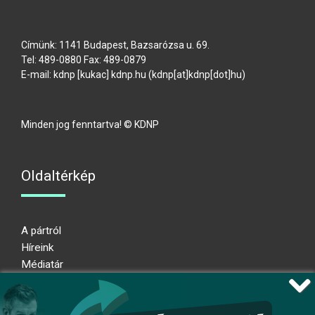
Címünk: 1141 Budapest, Bazsarózsa u. 69.
Tel: 489-0880 Fax: 489-0879
E-mail:
kdnp
[kukac]
kdnp
.
hu
(kdnp[at]kdnp[dot]hu)
Minden jog fenntartva! © KDNP
Oldaltérkép
A pártról
Híreink
Médiatár
Impresszum
Adatkezelési nyilatkozat
Átláthatósági nyilatkozat