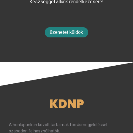
Készséggel állunk rendelkezésére!
üzenetet küldök
KDNP
A honlapunkon közölt tartalmak forrásmegjelöléssel
szabadon felhasználhatók.