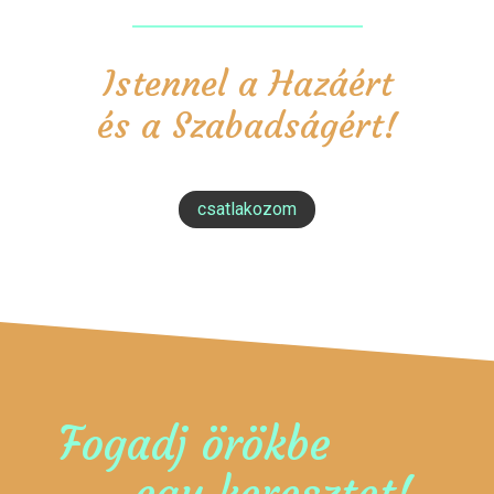
Istennel a Hazáért
és a Szabadságért!
csatlakozom
Fogadj örökbe
egy keresztet!