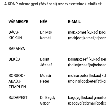
A KDNP vármegyei (fővárosi) szervezeteinek elnökei:
VÁRMEGYE
NÉV
E-MAIL
BÁCS-
Dr. Mák
mak.kornel
[kukac]
bac
KISKUN
Kornél
(mak[dot]kornel[at]bac
BARANYA
BÉKÉS
Bálint
balintjozsef
[kukac]
be
József
(balintjozsef[at]bekes
BORSOD-
Molnár
molnar.peter
[kukac]
kd
ABAÚJ-
Péter
(molnar[dot]peter[at]kd
ZEMPLÉN
BUDAPEST
Dr. Bagdy
bagdyg
[kukac]
gmail.
Gábor
(bagdyg[at]gmail[dot]