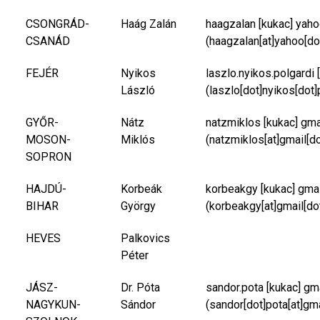
CSONGRÁD-
Haág Zalán
haagzalan
[kukac]
yaho
CSANÁD
(haagzalan[at]yahoo[do
FEJÉR
Nyikos
laszlo.nyikos.polgardi
[
László
(laszlo[dot]nyikos[dot]
GYŐR-
Nátz
natzmiklos
[kukac]
gma
MOSON-
Miklós
(natzmiklos[at]gmail[d
SOPRON
HAJDÚ-
Korbeák
korbeakgy
[kukac]
gma
BIHAR
György
(korbeakgy[at]gmail[do
HEVES
Palkovics
Péter
JÁSZ-
Dr. Póta
sandor.pota
[kukac]
gm
NAGYKUN-
Sándor
(sandor[dot]pota[at]gm