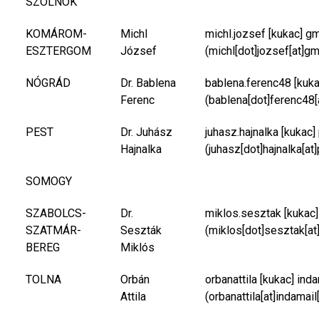
SZOLNOK
KOMÁROM-
Michl
michl.jozsef
[kukac]
gm
ESZTERGOM
József
(michl[dot]jozsef[at]gm
NÓGRÁD
Dr. Bablena
bablena.ferenc48
[kuk
Ferenc
(bablena[dot]ferenc48[
PEST
Dr. Juhász
juhasz.hajnalka
[kukac]
Hajnalka
(juhasz[dot]hajnalka[at
SOMOGY
SZABOLCS-
Dr.
miklos.sesztak
[kukac
SZATMÁR-
Seszták
(miklos[dot]sesztak[at
BEREG
Miklós
TOLNA
Orbán
orbanattila
[kukac]
inda
Attila
(orbanattila[at]indamail