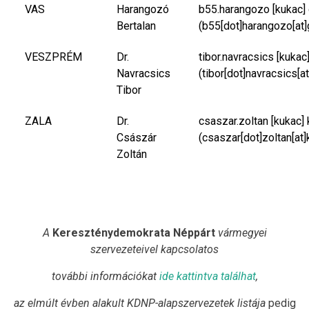
VAS
Harangozó
b55.harangozo
[kukac]
Bertalan
(b55[dot]harangozo[at]
VESZPRÉM
Dr.
tibor.navracsics
[kukac
Navracsics
(tibor[dot]navracsics[a
Tibor
ZALA
Dr.
csaszar.zoltan
[kukac]
Császár
(csaszar[dot]zoltan[at]
Zoltán
A
Kereszténydemokrata Néppárt
vármegyei
szervezeteivel kapcsolatos
további információkat
ide kattintva találhat
,
az elmúlt évben alakult KDNP-alapszervezetek listája
pedig