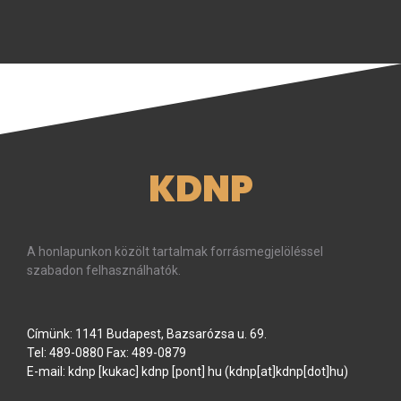
KDNP
A honlapunkon közölt tartalmak forrásmegjelöléssel
szabadon felhasználhatók.
Címünk: 1141 Budapest, Bazsarózsa u. 69.
Tel: 489-0880 Fax: 489-0879
E-mail:
kdnp
[kukac]
kdnp
[pont]
hu
(kdnp[at]kdnp[dot]hu)