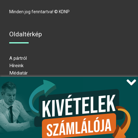
Minden jog fenntartva! © KDNP
Oldaltérkép
A pártról
Híreink
Médiatár
Impresszum
Adatkezelési nyilatkozat
Átláthatósági nyilatkozat
Ugrás az oldal tetejére
Kövessen minket!