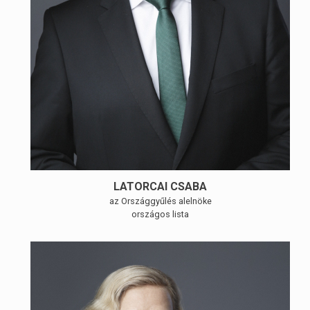
LATORCAI CSABA
az Országgyűlés alelnöke
országos lista