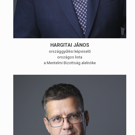
HARGITAI JÁNOS
országgyűlési képviselő
országos lista
a Mentelmi Bizottság alelnöke