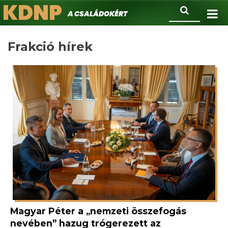
KDNP
Ugrás
Keresés
A családokért.
a
tartalomra
Frakció hírek
Magyar Péter a „nemzeti összefogás
nevében” hazug trógerezett az