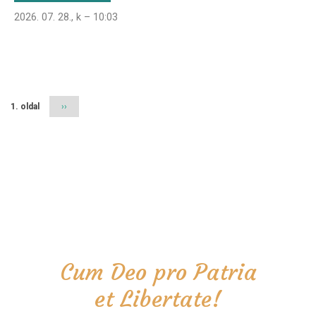
2026. 07. 28., k – 10:03
Oldalszámozás
1. oldal
Következő
››
oldal
Cum Deo pro Patria
et Libertate!