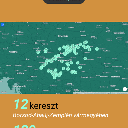
12
kereszt
Borsod-Abaúj-Zemplén vármegyében