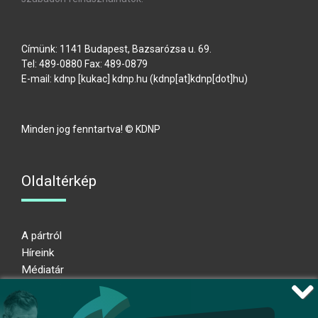
Címünk: 1141 Budapest, Bazsarózsa u. 69.
Tel: 489-0880 Fax: 489-0879
E-mail:
kdnp
[kukac]
kdnp
.
hu
(kdnp[at]kdnp[dot]hu)
Minden jog fenntartva! © KDNP
Oldaltérkép
A pártról
Híreink
Médiatár
Impresszum
Adatkezelési nyilatkozat