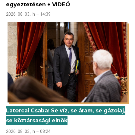
egyeztetésen + VIDEÓ
2026. 08. 03., h – 14:39
Latorcai Csaba: Se víz, se áram, se gázolaj,
se köztársasági elnök
2026. 08. 03., h – 08:24