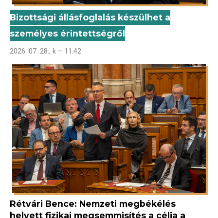
Bizottsági állásfoglalás készülhet a
személyes érintettségről
2026. 07. 28., k – 11:42
Rétvári Bence: Nemzeti megbékélés
helyett fizikai megsemmisítés a célja a