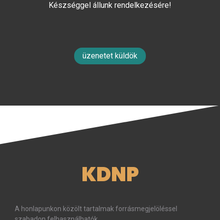
Készséggel állunk rendelkezésére!
üzenetet küldök
KDNP
A honlapunkon közölt tartalmak forrásmegjelöléssel
szabadon felhasználhatók.