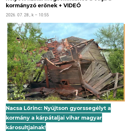
kormányzó erőnek + VIDEÓ
2026. 07. 28., k – 10:55
Nacsa Lőrinc: Nyújtson gyorssegélyt a
kormány a kárpátaljai vihar magyar
károsultjainak!