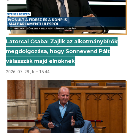
Latorcai Csaba: Zajlik az alkotmánybírók
megdolgozása, hogy Sonnevend Pált
válasszák majd elnöknek
2026. 07. 28., k – 15:44