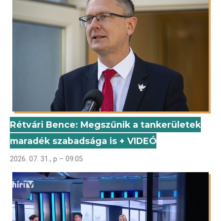
Rétvári Bence: Megszűnik a tankerületek
maradék szabadsága is + VIDEÓ
2026. 07. 31., p – 09:05