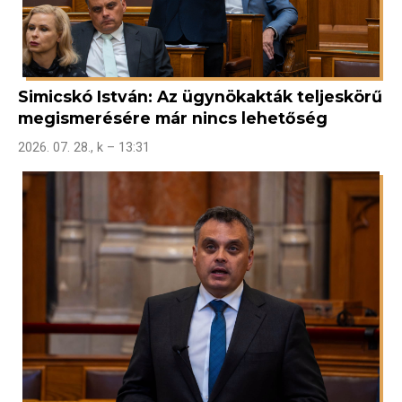
Simicskó István: Az ügynökakták teljeskörű
megismerésére már nincs lehetőség
2026. 07. 28., k – 13:31