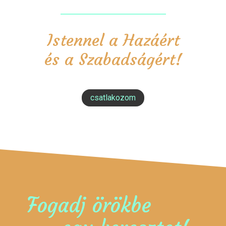
Istennel a Hazáért
és a Szabadságért!
csatlakozom
Fogadj örökbe