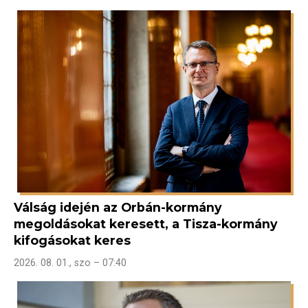
Válság idején az Orbán-kormány
megoldásokat keresett, a Tisza-kormány
kifogásokat keres
2026. 08. 01., szo – 07:40