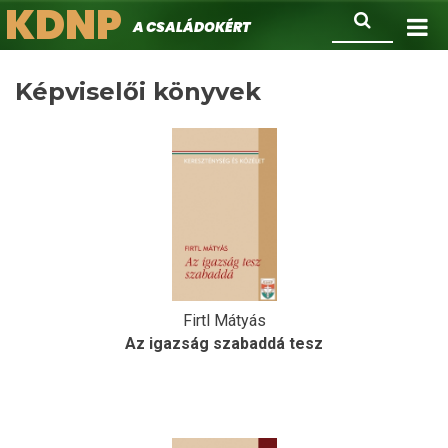
KDNP
Ugrás
Keresés
A családokért.
a
tartalomra
Képviselői könyvek
Firtl Mátyás
Az igazság szabaddá tesz