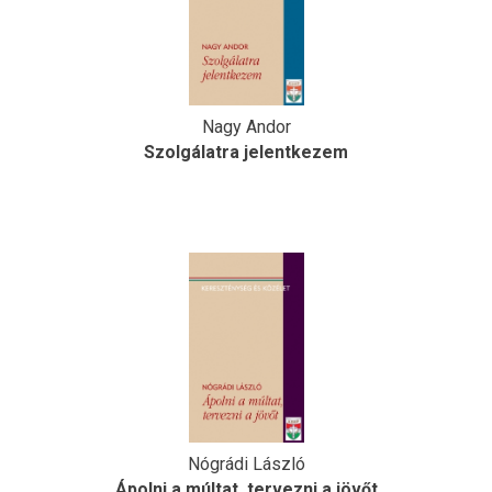
Nagy Andor
Szolgálatra jelentkezem
Nógrádi László
Ápolni a múltat, tervezni a jövőt