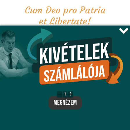
Cum Deo pro Patria
et Libertate!
Istennel a Hazáért
és a Szabadságért!
csatlakozom
1
9
1
9
8
megnézem