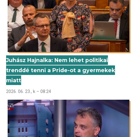
Juhász Hajnalka: Nem lehet politikai
trenddé tenni a Pride-ot a gyermekek
miatt
2026. 06. 23., k – 08:24