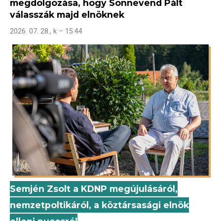
megdolgozása, hogy Sonnevend Pált
válasszák majd elnöknek
2026. 07. 28., k – 15:44
Semjén Zsolt a KDNP megújulásáról,
nemzetpoltikáról, a köztársasági elnök