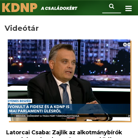
KDNP
Ugrás
Keresés
A családokért.
a
tartalomra
Videótár
Latorcai Csaba: Zajlik az alkotmánybírók