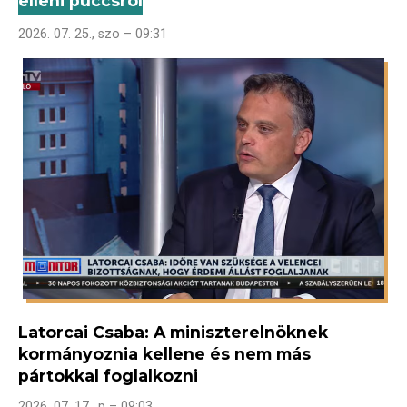
elleni puccsról
2026. 07. 25., szo – 09:31
Latorcai Csaba: A miniszterelnöknek
kormányoznia kellene és nem más
pártokkal foglalkozni
2026. 07. 17., p – 09:03