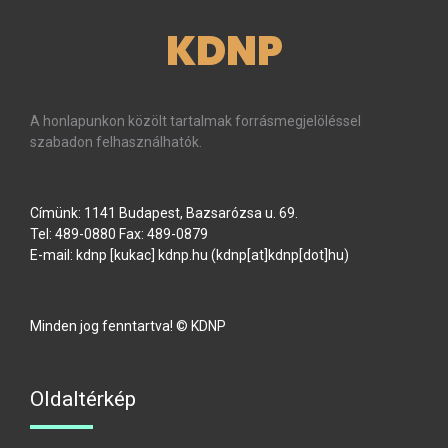
KDNP
A honlapunkon közölt tartalmak forrásmegjelöléssel
szabadon felhasználhatók.
Címünk: 1141 Budapest, Bazsarózsa u. 69.
Tel: 489-0880 Fax: 489-0879
E-mail:
kdnp
[kukac]
kdnp
.
hu
(kdnp[at]kdnp[dot]hu)
Minden jog fenntartva! © KDNP
Oldaltérkép