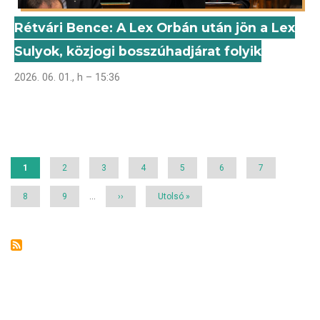
Rétvári Bence: A Lex Orbán után jön a Lex
Sulyok, közjogi bosszúhadjárat folyik
2026. 06. 01., h – 15:36
Oldalszámozás
Jelenlegi
1
Page
2
Page
3
Page
4
Page
5
Page
6
Page
7
oldal
Page
8
Page
9
…
Következő
››
Utolsó
Utolsó »
oldal
oldal