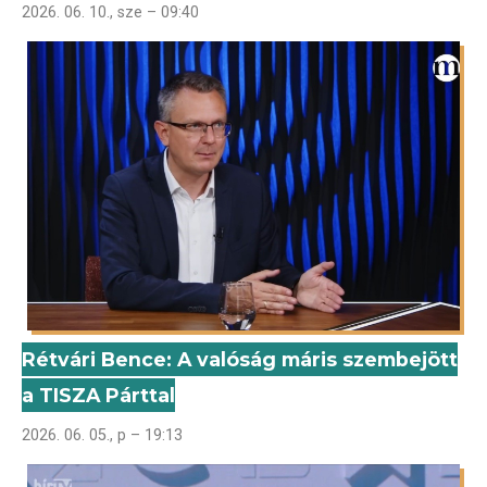
2026. 06. 10., sze – 09:40
Rétvári Bence: A valóság máris szembejött
a TISZA Párttal
2026. 06. 05., p – 19:13