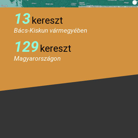
13
kereszt
Bács-Kiskun vármegyében
129
kereszt
Magyarországon