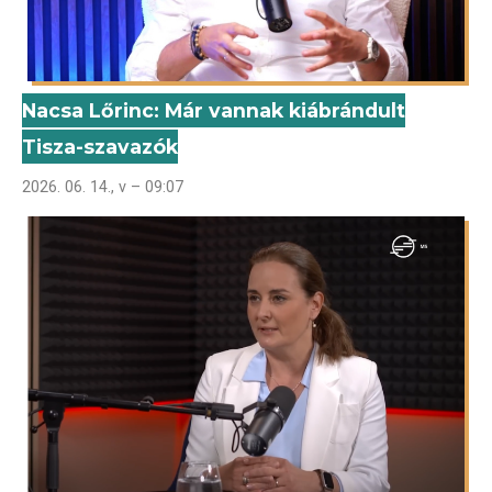
Nacsa Lőrinc: Már vannak kiábrándult
Tisza-szavazók
2026. 06. 14., v – 09:07