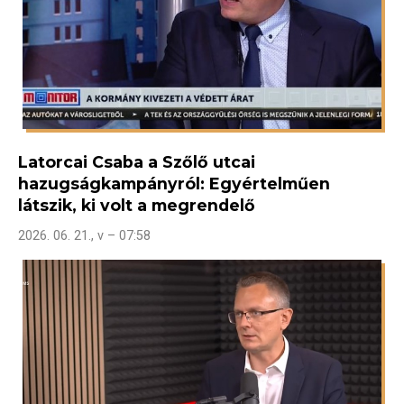
Latorcai Csaba a Szőlő utcai
hazugságkampányról: Egyértelműen
látszik, ki volt a megrendelő
2026. 06. 21., v – 07:58