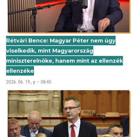
Rétvári Bence: Magyar Péter nem úgy
viselkedik, mint Magyarország
miniszterelnöke, hanem mint az ellenzék
ellenzéke
2026. 06. 19., p – 08:45