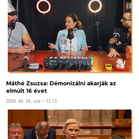
Máthé Zsuzsa: Démonizálni akarják az
elmúlt 16 évet
2026. 06. 24., sze – 12:13