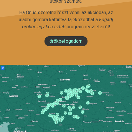
utókor számára.
Ha Ön is szeretne részt venni az akcióban, az
alábbi gombra kattintva tájékozódhat a
Fogadj
örökbe egy keresztet!
program részleteiről!
örökbefogadom