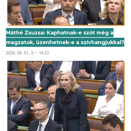
Máthé Zsuzsa: Kaphatnak-e szót még a
magzatok, üzenhetnek-e a szívhangjukkal?
2026. 06. 01., h – 16:22