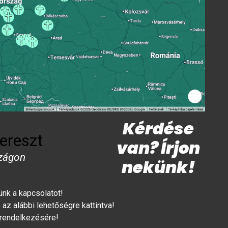
Kérdése
ereszt
van? Írjon
zágon
nekünk!
lünk a kapcsolatot!
az alábbi lehetőségre kattintva!
 rendelkezésére!