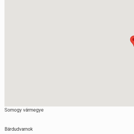
Somogy vármegye
Bárdudvarnok