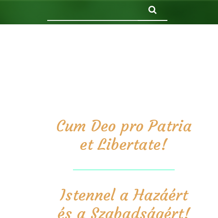
Keresés
Cum Deo pro Patria
et Libertate!
Istennel a Hazáért
és a Szabadságért!