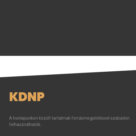
KDNP
A honlapunkon közölt tartalmak forrásmegjelöléssel szabadon
felhasználhatók.