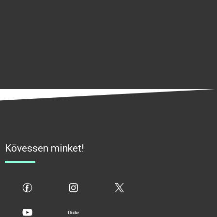
Kövessen minket!
fb
ig
x
yt
flickr