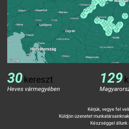
30
129
kereszt
k
Heves vármegyében
Magyarors
Kérjük, vegye fel ve
Küldjön üzenetet munkatársainknak 
Készséggel állunk