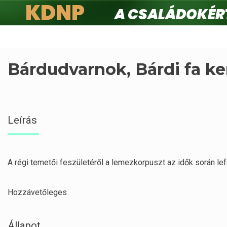
KDNP
A családokért.
Ugrás
a
tartalomra
Bárdudvarnok, Bárdi fa ke
Leírás
A régi temetői feszületéről a lemezkorpuszt az idők során le
Hozzávetőleges
Állapot