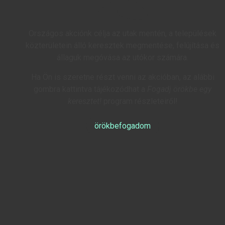
Országos akciónk célja az utak mentén, a települések
közterületein álló keresztek megmentése, felújítása és
állaguk megóvása az utókor számára.
Ha Ön is szeretne részt venni az akcióban, az alábbi
gombra kattintva tájékozódhat a
Fogadj örökbe egy
keresztet!
program részleteiről!
örökbefogadom