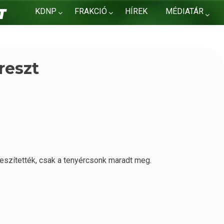
KDNP
FRAKCIÓ
HÍREK
MÉDIATÁR
KAPCSOLAT
reszt
feszítették, csak a tenyércsonk maradt meg.