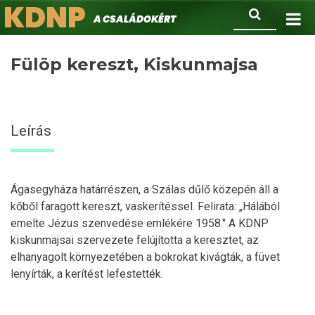
KDNP
Ugrás
Keresés
A családokért.
a
tartalomra
Fülöp kereszt, Kiskunmajsa
Leírás
Ágasegyháza határrészen, a Szálas dűlő közepén áll a
kőből faragott kereszt, vaskerítéssel. Felirata: „Hálából
emelte Jézus szenvedése emlékére 1958." A KDNP
kiskunmajsai szervezete felújította a keresztet, az
elhanyagolt környezetében a bokrokat kivágták, a füvet
lenyírták, a kerítést lefestették.