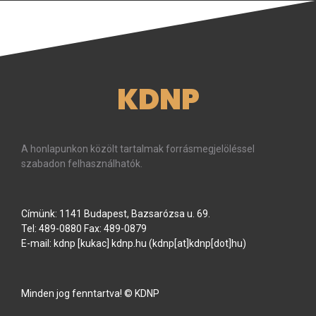
KDNP
A honlapunkon közölt tartalmak forrásmegjelöléssel
szabadon felhasználhatók.
Címünk: 1141 Budapest, Bazsarózsa u. 69.
Tel: 489-0880 Fax: 489-0879
E-mail:
kdnp
[kukac]
kdnp
.
hu
(kdnp[at]kdnp[dot]hu)
Minden jog fenntartva! © KDNP