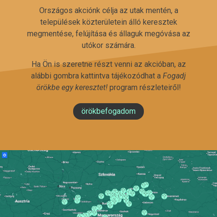
Országos akciónk célja az utak mentén, a
települések közterületein álló keresztek
megmentése, felújítása és állaguk megóvása az
utókor számára.
Ha Ön is szeretne részt venni az akcióban, az
alábbi gombra kattintva tájékozódhat a
Fogadj
örökbe egy keresztet!
program részleteiről!
örökbefogadom