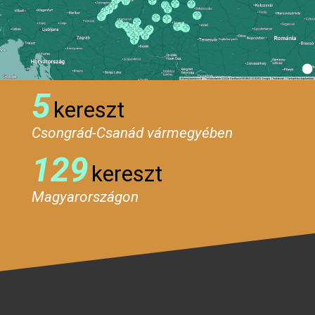
5
kereszt
Csongrád-Csanád vármegyében
129
kereszt
Magyarországon