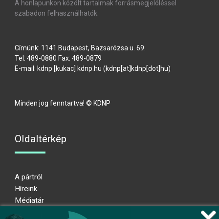
A honlapunkon közölt tartalmak forrásmegjelöléssel
szabadon felhasználhatók.
Címünk: 1141 Budapest, Bazsarózsa u. 69.
Tel: 489-0880 Fax: 489-0879
E-mail:
kdnp
[kukac]
kdnp
.
hu
(kdnp[at]kdnp[dot]hu)
Minden jog fenntartva! © KDNP
Oldaltérkép
A pártról
Híreink
Médiatár
Impresszum