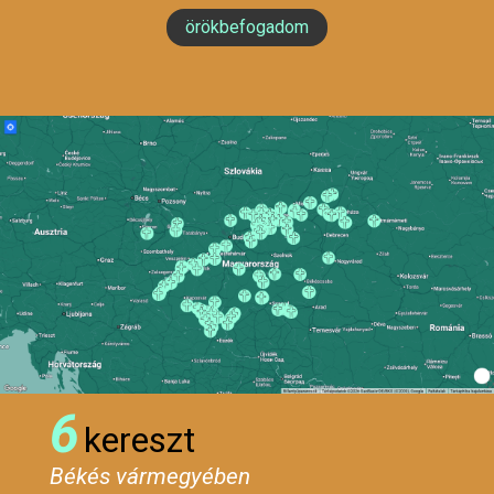
örökbefogadom
6
kereszt
Békés vármegyében