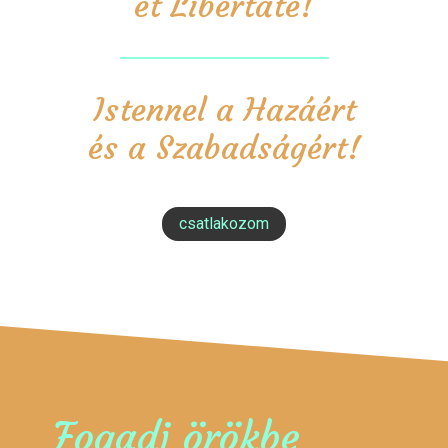
et Libertate!
Istennel a Hazáért
és a Szabadságért!
csatlakozom
Fogadj örökbe