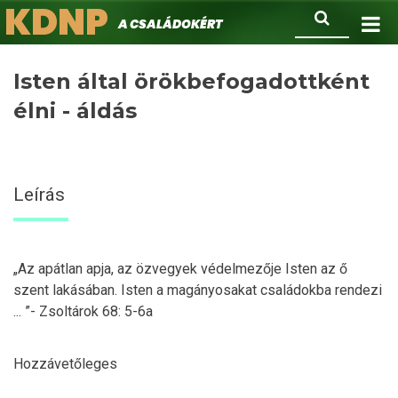
KDNP
Ugrás
Keresés
A családokért.
a
tartalomra
Isten által örökbefogadottként
élni - áldás
Leírás
„Az apátlan apja, az özvegyek védelmezője Isten az ő
szent lakásában. Isten a magányosakat családokba rendezi
... ”- Zsoltárok 68: 5-6a
Hozzávetőleges