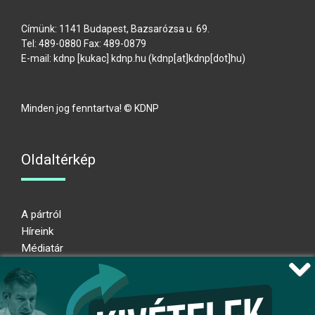
Címünk: 1141 Budapest, Bazsarózsa u. 69.
Tel: 489-0880 Fax: 489-0879
E-mail:
kdnp
[kukac]
kdnp
.
hu
(kdnp[at]kdnp[dot]hu)
Minden jog fenntartva! © KDNP
Oldaltérkép
A pártról
Híreink
Médiatár
Impresszum
Adatkezelési nyilatkozat
Átláthatósági nyilatkozat