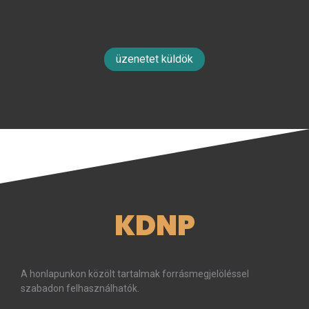
üzenetet küldök
KDNP
A honlapunkon közölt tartalmak forrásmegjelöléssel
szabadon felhasználhatók.