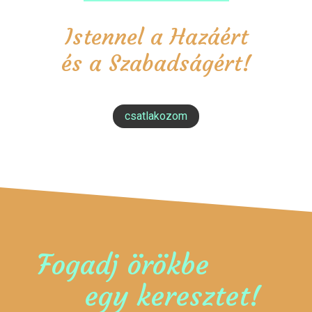
Istennel a Hazáért
és a Szabadságért!
csatlakozom
Fogadj örökbe
egy keresztet!