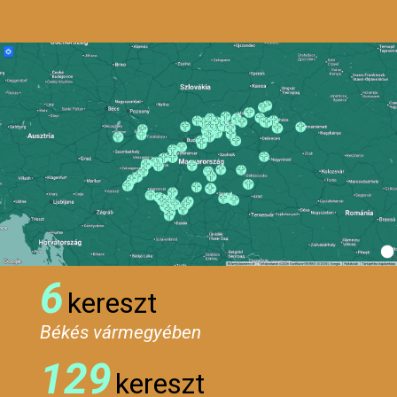
6
kereszt
Békés vármegyében
129
kereszt