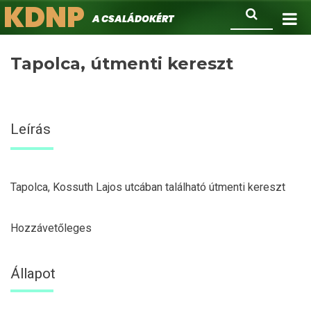
KDNP
Ugrás
Keresés
A családokért.
a
tartalomra
Tapolca, útmenti kereszt
Leírás
Tapolca, Kossuth Lajos utcában található útmenti kereszt
Hozzávetőleges
Állapot