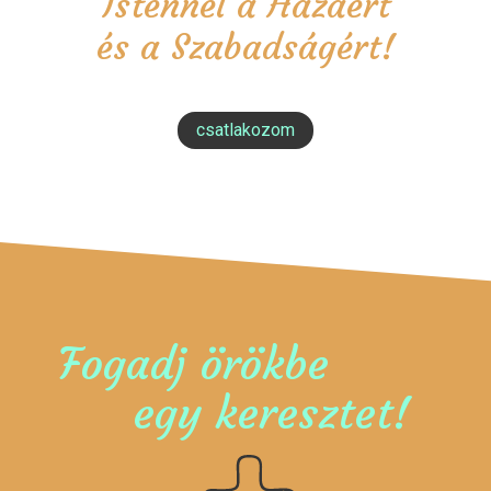
Istennel a Hazáért
és a Szabadságért!
csatlakozom
Fogadj örökbe
egy keresztet!