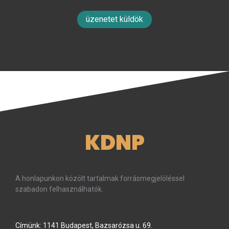
üzenetet küldök
KDNP
A honlapunkon közölt tartalmak forrásmegjelöléssel
szabadon felhasználhatók.
Címünk: 1141 Budapest, Bazsarózsa u. 69.