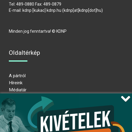
Tel: 489-0880 Fax: 489-0879
E-mail:
kdnp
[kukac]
kdnp
.
hu
(kdnp[at]kdnp[dot]hu)
Minden jog fenntartva! © KDNP
Oldaltérkép
A pártról
Híreink
Médiatár
Impresszum
Adatkezelési nyilatkozat
Átláthatósági nyilatkozat
Ugrás az oldal tetejére