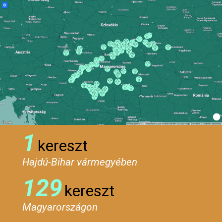
1
kereszt
Hajdú-Bihar vármegyében
129
kereszt
Magyarországon