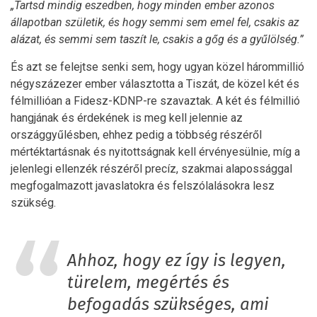
„Tartsd mindig eszedben, hogy minden ember azonos
állapotban születik, és hogy semmi sem emel fel, csakis az
alázat, és semmi sem taszít le, csakis a gőg és a gyűlölség.”
És azt se felejtse senki sem, hogy ugyan közel hárommillió
négyszázezer ember választotta a Tiszát, de közel két és
félmillióan a Fidesz-KDNP-re szavaztak. A két és félmillió
hangjának és érdekének is meg kell jelennie az
országgyűlésben, ehhez pedig a többség részéről
mértéktartásnak és nyitottságnak kell érvényesülnie, míg a
jelenlegi ellenzék részéről precíz, szakmai alapossággal
megfogalmazott javaslatokra és felszólalásokra lesz
szükség.
Ahhoz, hogy ez így is legyen,
türelem, megértés és
befogadás szükséges, ami