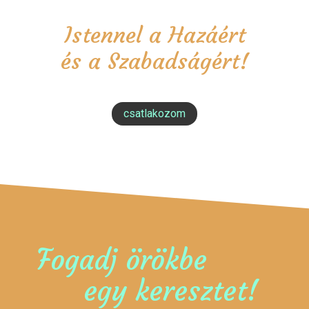
Istennel a Hazáért
és a Szabadságért!
csatlakozom
Fogadj örökbe
egy keresztet!