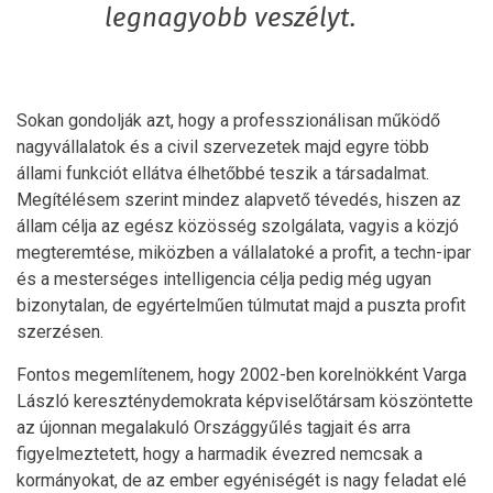
legnagyobb veszélyt.
Sokan gondolják azt, hogy a professzionálisan működő
nagyvállalatok és a civil szervezetek majd egyre több
állami funkciót ellátva élhetőbbé teszik a társadalmat.
Megítélésem szerint mindez alapvető tévedés, hiszen az
állam célja az egész közösség szolgálata, vagyis a közjó
megteremtése, miközben a vállalatoké a profit, a techn-ipar
és a mesterséges intelligencia célja pedig még ugyan
bizonytalan, de egyértelműen túlmutat majd a puszta profit
szerzésen.
Fontos megemlítenem, hogy 2002-ben korelnökként Varga
László kereszténydemokrata képviselőtársam köszöntette
az újonnan megalakuló Országgyűlés tagjait és arra
figyelmeztetett, hogy a harmadik évezred nemcsak a
kormányokat, de az ember egyéniségét is nagy feladat elé