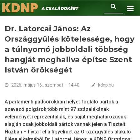
KDNP
Ugrás
Keresés
A családokért.
a
tartalomra
Dr. Latorcai János: Az
Országgyűlés kötelessége, hogy
a túlnyomó jobboldali többség
hangját meghallva építse Szent
István örökségét
2026. május 16., szombat – 14:40
kdnp.hu
A parlamenti padsorokban helyet foglaló pártok a
szavazó polgárok több mint 97 százalékának
véleményét reprezentálják, és saját meghatározásuk
alapján csak jobboldali pártok vannak jelen a Tisztelt
Házban – hívta fel a figyelmet az Országgyűlés alakuló
ülése alkalmából Dr. Latorcai János, a KDNP Országos