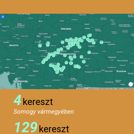
4
kereszt
Somogy vármegyében
129
kereszt