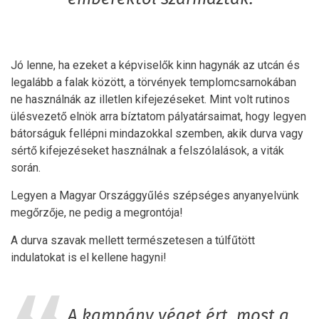
Jó lenne, ha ezeket a képviselők kinn hagynák az utcán és
legalább a falak között, a törvények templomcsarnokában
ne használnák az illetlen kifejezéseket. Mint volt rutinos
ülésvezető elnök arra bíztatom pályatársaimat, hogy legyen
bátorságuk fellépni mindazokkal szemben, akik durva vagy
sértő kifejezéseket használnak a felszólalások, a viták
során.
Legyen a Magyar Országgyűlés szépséges anyanyelvünk
megőrzője, ne pedig a megrontója!
A durva szavak mellett természetesen a túlfűtött
indulatokat is el kellene hagyni!
A kampány véget ért, most a