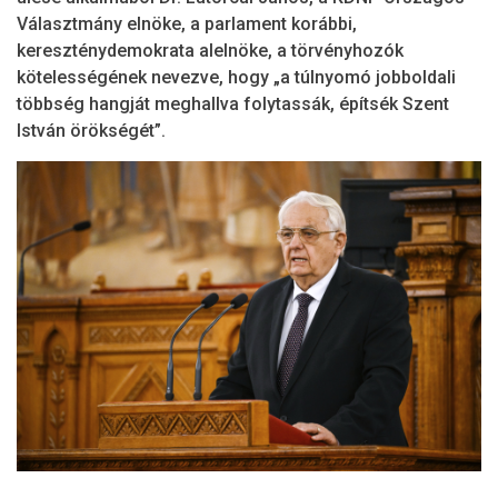
Választmány elnöke, a parlament korábbi,
kereszténydemokrata alelnöke, a törvényhozók
kötelességének nevezve, hogy „a túlnyomó jobboldali
többség hangját meghallva folytassák, építsék Szent
István örökségét”.