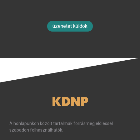
üzenetet küldök
KDNP
A honlapunkon közölt tartalmak forrásmegjelöléssel
szabadon felhasználhatók.