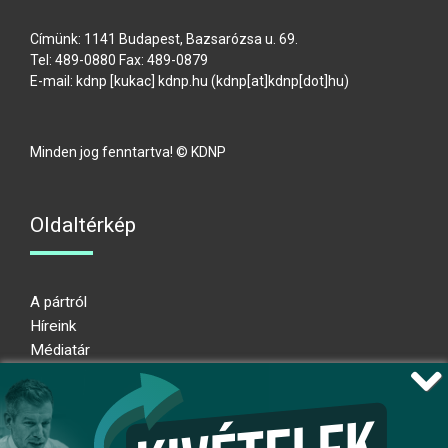
Címünk: 1141 Budapest, Bazsarózsa u. 69.
Tel: 489-0880 Fax: 489-0879
E-mail:
kdnp
[kukac]
kdnp
.
hu
(kdnp[at]kdnp[dot]hu)
Minden jog fenntartva! © KDNP
Oldaltérkép
A pártról
Híreink
Médiatár
Impresszum
Adatkezelési nyilatkozat
Átláthatósági nyilatkozat
Ugrás az oldal tetejére