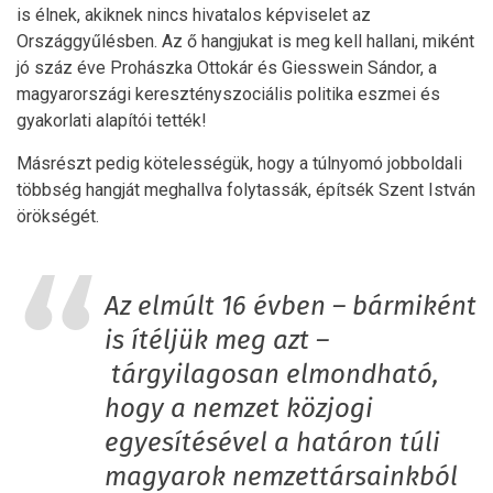
is élnek, akiknek nincs hivatalos képviselet az
Országgyűlésben. Az ő hangjukat is meg kell hallani, miként
jó száz éve Prohászka Ottokár és Giesswein Sándor, a
magyarországi keresztényszociális politika eszmei és
gyakorlati alapítói tették!
Másrészt pedig kötelességük, hogy a túlnyomó jobboldali
többség hangját meghallva folytassák, építsék Szent István
örökségét.
Az elmúlt 16 évben – bármiként
is ítéljük meg azt –
tárgyilagosan elmondható,
hogy a nemzet közjogi
egyesítésével a határon túli
magyarok nemzettársainkból