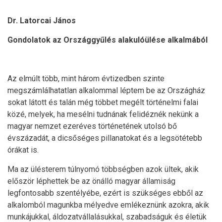
Dr. Latorcai János
Gondolatok az Országgyűlés alakulóülése alkalmából
Az elmúlt több, mint három évtizedben szinte
megszámlálhatatlan alkalommal léptem be az Országház
sokat látott és talán még többet megélt történelmi falai
közé, melyek, ha mesélni tudnának felidéznék nekünk a
magyar nemzet ezeréves történetének utolsó bő
évszázadát, a dicsőséges pillanatokat és a legsötétebb
órákat is.
Ma az ülésterem túlnyomó többségben azok ültek, akik
először léphettek be az önálló magyar államiság
legfontosabb szentélyébe, ezért is szükséges ebből az
alkalomból magunkba mélyedve emlékeznünk azokra, akik
munkájukkal, áldozatvállalásukkal, szabadságuk és életük