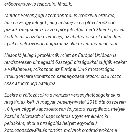
erőegyensúly is felborulni látszik.
Mindez versenyjogi szempontból is rendkívül érdekes,
hiszen az így létrejött, alig néhány szereplővel működő
piacok meghatározó szereplői jelentős mértékben képesek
korlátozni a szabad versenyt, az átláthatóságot miközben
igyekeznek kivonni magukat az állami fennhatóság alól.
Hasonló jellegű problémák miatt az Európai Unióban is
rendszeresen kimagasló összegű bírságokkal sújtják ezeket
a vállalatokat, miközben az Európai Unió mesterséges
intelligenciára vonatkozó szabályozása érdemi első része
csak az idén lép hatályba.
Ezekre a változásokra a nemzeti versenyhatóságoknak is
reagálniuk kell. A magyar versenyhivatal 2018 óta összesen
10 ilyen céggel kapcsolatosan folytatott vizsgálatot, melyek
közül a Microsoft-al kapcsolatos ügyet emelném ki
példaként, ahol a bírságolás helyett egyoldalú
kötelezettségvállalás történt, melynek eredményeként a