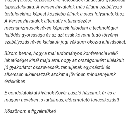
tapasztalataira. A Versenyhivatalok más állami szabályozó
testületekhez képest közelebb állnak a piaci folyamatokhoz.
A Versenyhivatalok alternatív vitarendezési
mechanizmusaik révén képesek feloldani a technológiai
fejlődés gyorsasága és az azt csak követni tudó törvényi
szabályozás révén kialakult jogi vákuum okozta kihívásokat.
Bízom benne, hogy a mai tudományos konferencia kellő
lehetőséget kínál majd arra, hogy az országonként kialakult
jó gyakorlatot összevessék, tanuljanak egymástól és
sikeresen alkalmazzák azokat a jövőben mindannyiunk
érdekében.
E gondolatokkal kívánok Kövér László házelnök úr és a
magam nevében is tartalmas, előremutató tanácskozást!
Köszönöm a figyelmüket!