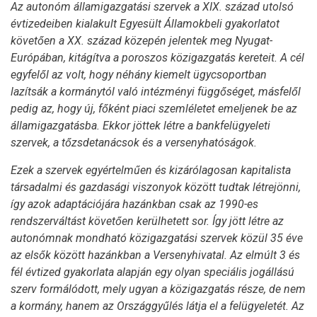
Az autonóm államigazgatási szervek a XIX. század utolsó
évtizedeiben kialakult Egyesült Államokbeli gyakorlatot
követően a XX. század közepén jelentek meg Nyugat-
Európában, kitágítva a poroszos közigazgatás kereteit. A cél
egyfelől az volt, hogy néhány kiemelt ügycsoportban
lazítsák a kormánytól való intézményi függőséget, másfelől
pedig az, hogy új, főként piaci szemléletet emeljenek be az
államigazgatásba. Ekkor jöttek létre a bankfelügyeleti
szervek, a tőzsdetanácsok és a versenyhatóságok.
Ezek a szervek egyértelműen és kizárólagosan kapitalista
társadalmi és gazdasági viszonyok között tudtak létrejönni,
így azok adaptációjára hazánkban csak az 1990-es
rendszerváltást követően kerülhetett sor. Így jött létre az
autonómnak mondható közigazgatási szervek közül 35 éve
az elsők között hazánkban a Versenyhivatal. Az elmúlt 3 és
fél évtized gyakorlata alapján egy olyan speciális jogállású
szerv formálódott, mely ugyan a közigazgatás része, de nem
a kormány, hanem az Országgyűlés látja el a felügyeletét. Az