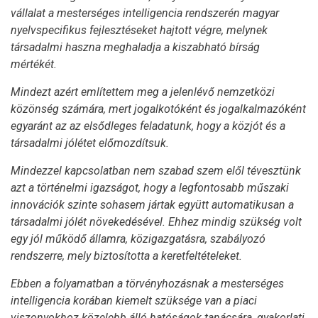
vállalat a mesterséges intelligencia rendszerén magyar
nyelvspecifikus fejlesztéseket hajtott végre, melynek
társadalmi haszna meghaladja a kiszabható bírság
mértékét.
Mindezt azért említettem meg a jelenlévő nemzetközi
közönség számára, mert jogalkotóként és jogalkalmazóként
egyaránt az az elsődleges feladatunk, hogy a közjót és a
társadalmi jólétet előmozdítsuk.
Mindezzel kapcsolatban nem szabad szem elől tévesztünk
azt a történelmi igazságot, hogy a legfontosabb műszaki
innovációk szinte sohasem jártak együtt automatikusan a
társadalmi jólét növekedésével. Ehhez mindig szükség volt
egy jól működő államra, közigazgatásra, szabályozó
rendszerre, mely biztosította a keretfeltételeket.
Ebben a folyamatban a törvényhozásnak a mesterséges
intelligencia korában kiemelt szüksége van a piaci
viszonyokhoz közelebb álló hatóságok tanácsára, gyakorlati