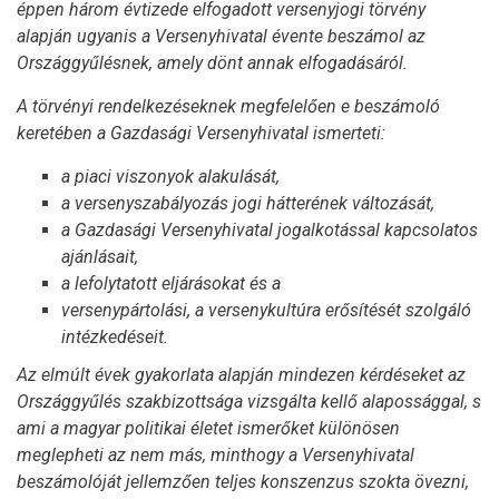
éppen három évtizede elfogadott versenyjogi törvény
alapján ugyanis a Versenyhivatal évente beszámol az
Országgyűlésnek, amely dönt annak elfogadásáról.
A törvényi rendelkezéseknek megfelelően e beszámoló
keretében a Gazdasági Versenyhivatal ismerteti:
a piaci viszonyok alakulását,
a versenyszabályozás jogi hátterének változását,
a Gazdasági Versenyhivatal jogalkotással kapcsolatos
ajánlásait,
a lefolytatott eljárásokat és a
versenypártolási, a versenykultúra erősítését szolgáló
intézkedéseit.
Az elmúlt évek gyakorlata alapján mindezen kérdéseket az
Országgyűlés szakbizottsága vizsgálta kellő alapossággal, s
ami a magyar politikai életet ismerőket különösen
meglepheti az nem más, minthogy a Versenyhivatal
beszámolóját jellemzően teljes konszenzus szokta övezni,