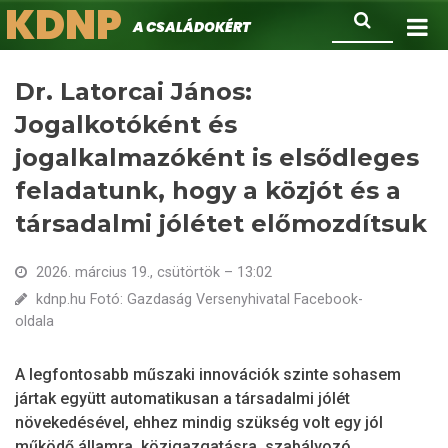
KDNP
Ugrás
Keresés
A családokért.
a
tartalomra
Dr. Latorcai János:
Jogalkotóként és
jogalkalmazóként is elsődleges
feladatunk, hogy a közjót és a
társadalmi jólétet előmozdítsuk
2026. március 19., csütörtök – 13:02
kdnp.hu Fotó: Gazdaság Versenyhivatal Facebook-
oldala
A legfontosabb műszaki innovációk szinte sohasem
jártak együtt automatikusan a társadalmi jólét
növekedésével, ehhez mindig szükség volt egy jól
működő államra, közigazgatásra, szabályozó