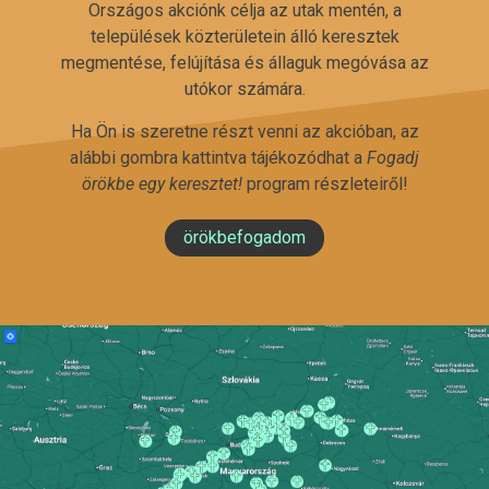
Országos akciónk célja az utak mentén, a
települések közterületein álló keresztek
megmentése, felújítása és állaguk megóvása az
utókor számára.
Ha Ön is szeretne részt venni az akcióban, az
alábbi gombra kattintva tájékozódhat a
Fogadj
örökbe egy keresztet!
program részleteiről!
örökbefogadom