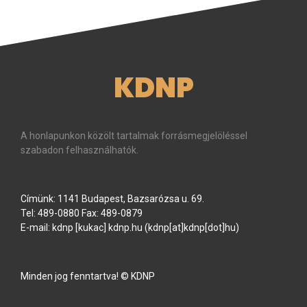
KDNP
A honlapunkon közölt tartalmak forrásmegjelöléssel
szabadon felhasználhatók.
Címünk: 1141 Budapest, Bazsarózsa u. 69.
Tel: 489-0880 Fax: 489-0879
E-mail:
kdnp
[kukac]
kdnp
.
hu
(kdnp[at]kdnp[dot]hu)
Minden jog fenntartva! © KDNP