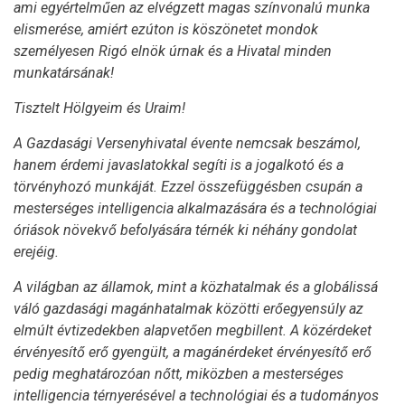
ami egyértelműen az elvégzett magas színvonalú munka
elismerése, amiért ezúton is köszönetet mondok
személyesen Rigó elnök úrnak és a Hivatal minden
munkatársának!
Tisztelt Hölgyeim és Uraim!
A Gazdasági Versenyhivatal évente nemcsak beszámol,
hanem érdemi javaslatokkal segíti is a jogalkotó és a
törvényhozó munkáját. Ezzel összefüggésben csupán a
mesterséges intelligencia alkalmazására és a technológiai
óriások növekvő befolyására térnék ki néhány gondolat
erejéig.
A világban az államok, mint a közhatalmak és a globálissá
váló gazdasági magánhatalmak közötti erőegyensúly az
elmúlt évtizedekben alapvetően megbillent. A közérdeket
érvényesítő erő gyengült, a magánérdeket érvényesítő erő
pedig meghatározóan nőtt, miközben a mesterséges
intelligencia térnyerésével a technológiai és a tudományos