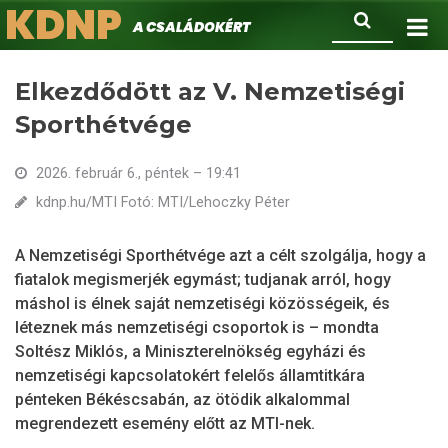
KDNP
Ugrás
Keresés
A családokért.
a
tartalomra
Elkezdődött az V. Nemzetiségi
Sporthétvége
2026. február 6., péntek – 19:41
kdnp.hu/MTI Fotó: MTI/Lehoczky Péter
A Nemzetiségi Sporthétvége azt a célt szolgálja, hogy a
fiatalok megismerjék egymást; tudjanak arról, hogy
máshol is élnek saját nemzetiségi közösségeik, és
léteznek más nemzetiségi csoportok is – mondta
Soltész Miklós, a Miniszterelnökség egyházi és
nemzetiségi kapcsolatokért felelős államtitkára
pénteken Békéscsabán, az ötödik alkalommal
megrendezett esemény előtt az MTI-nek.