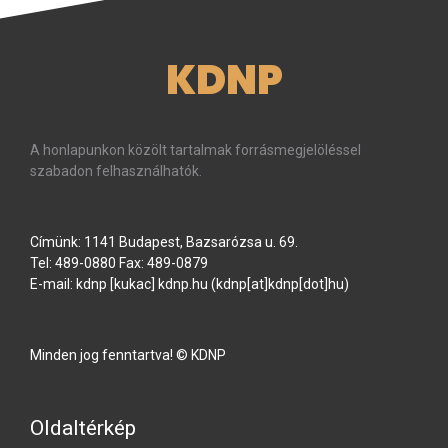
KDNP
A honlapunkon közölt tartalmak forrásmegjelöléssel
szabadon felhasználhatók.
Címünk: 1141 Budapest, Bazsarózsa u. 69.
Tel: 489-0880 Fax: 489-0879
E-mail:
kdnp
[kukac]
kdnp
.
hu
(kdnp[at]kdnp[dot]hu)
Minden jog fenntartva! © KDNP
Oldaltérkép