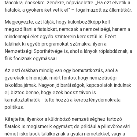
táncokra, énekekre, zenékre, népviseletre. „Ha ezt elvetik a
fiatalok, a gyökereiket vetik el” – fogalmazott az államtitkár.
Megjegyezte, azt látják, hogy különbözőképp kell
megszólítani a fiatalokat, nemcsak a nemzetiségi, hanem a
mindennapi élet egyéb színterein keresztül is. Ezért
találnak ki egyéb programokat számukra, ilyen a
Nemzetiségi Sporthétvége is, ahol a lányok röplabdáznak, a
fiúk fociznak egymással.
Az esti órákban mindig van egy bemutatkozás, ahol a
gyerekek elmondják, miért fontos, hogy nemzetiségi
iskolába járnak. Nagyon jó barátságok, kapcsolatok indulnak
el, biztos benne, hogy ezek hossz távon is
kamatoztathatók - tette hozzá a kereszténydemokrata
politikus.
Kifejtette, ilyenkor a különböző nemzetiséghez tartozó
fiatalok is megismerik egymást; de például a pilisvörösvári
német iskolások találkoznak a gyulai németekkel, vagy a