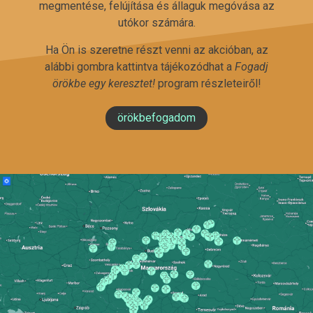
megmentése, felújítása és állaguk megóvása az
utókor számára.
Ha Ön is szeretne részt venni az akcióban, az
alábbi gombra kattintva tájékozódhat a
Fogadj
örökbe egy keresztet!
program részleteiről!
örökbefogadom