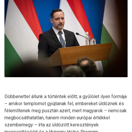
Döbbenettel állunk a történtek előtt; a gyűlölet ilyen formája
– amikor templomot gyújtanak fel, embereket üldöznek és
félemlítenek meg pusztán azért, mert magyarok – nemcsak
megbocsáthatatlan, hanem minden európai értékkel
szembemegy – írta az üldözött keresztények
megsegítéséért és a Hungary Helps Program