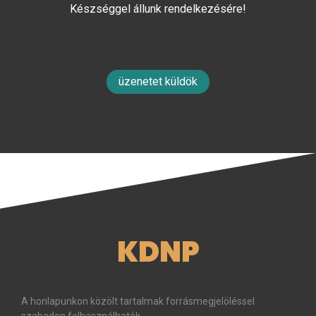
Készséggel állunk rendelkezésére!
üzenetet küldök
KDNP
A honlapunkon közölt tartalmak forrásmegjelöléssel
szabadon felhasználhatók.