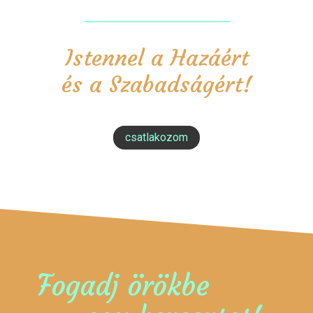
Istennel a Hazáért
és a Szabadságért!
csatlakozom
Fogadj örökbe