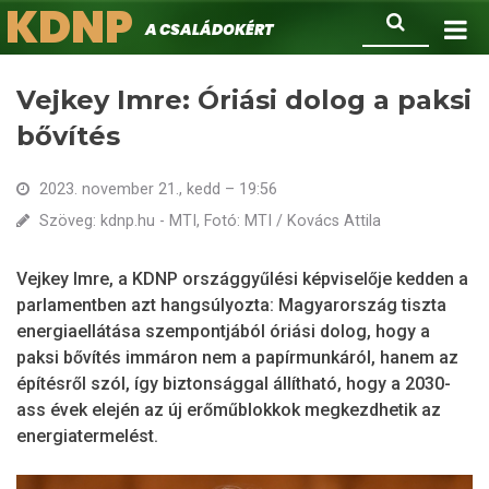
KDNP
Ugrás
Keresés
A családokért.
a
tartalomra
Vejkey Imre: Óriási dolog a paksi
bővítés
2023. november 21., kedd – 19:56
Szöveg: kdnp.hu - MTI, Fotó: MTI / Kovács Attila
Vejkey Imre, a KDNP országgyűlési képviselője kedden a
parlamentben azt hangsúlyozta: Magyarország tiszta
energiaellátása szempontjából óriási dolog, hogy a
paksi bővítés immáron nem a papírmunkáról, hanem az
építésről szól, így biztonsággal állítható, hogy a 2030-
ass évek elején az új erőműblokkok megkezdhetik az
energiatermelést.