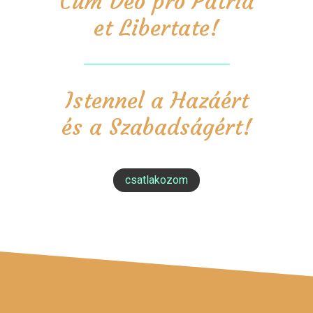
Cum Deo pro Patria
et Libertate!
Istennel a Hazáért
és a Szabadságért!
csatlakozom