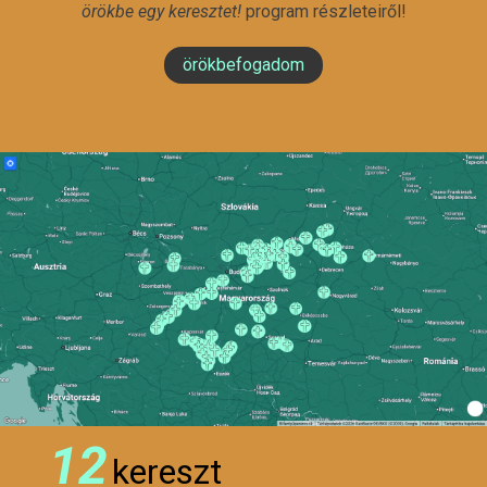
örökbe egy keresztet!
program részleteiről!
örökbefogadom
12
kereszt