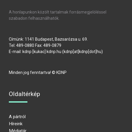
A honlapunkon közölt tartalmak forrásmegjelöléssel
szabadon felhasználhatók.
Címünk: 1141 Budapest, Bazsarózsa u. 69.
Tel: 489-0880 Fax: 489-0879
E-mail:
kdnp
[kukac]
kdnp
.
hu
(kdnp[at]kdnp[dot]hu)
Minden jog fenntartva! © KDNP
Oldaltérkép
A pártról
Híreink
Médiatár