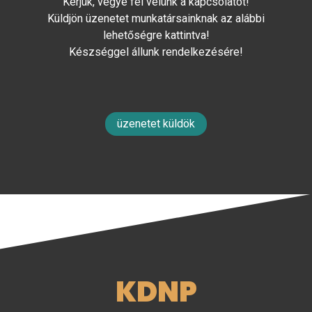
Kérjük, vegye fel velünk a kapcsolatot!
Küldjön üzenetet munkatársainknak az alábbi
lehetőségre kattintva!
Készséggel állunk rendelkezésére!
üzenetet küldök
KDNP