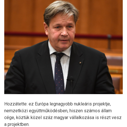
Hozzátette: ez Európa legnagyobb nukleáris projektje,
nemzetközi együttműködésben, hiszen számos állam
cége, köztük közel száz magyar vállalkozása is részt vesz
a projektben.