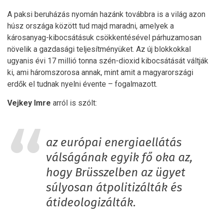
A paksi beruházás nyomán hazánk továbbra is a világ azon
húsz országa között tud majd maradni, amelyek a
károsanyag-kibocsátásuk csökkentésével párhuzamosan
növelik a gazdasági teljesítményüket. Az új blokkokkal
ugyanis évi 17 millió tonna szén-dioxid kibocsátását váltják
ki, ami háromszorosa annak, mint amit a magyarországi
erdők el tudnak nyelni évente – fogalmazott.
Vejkey Imre
arról is szólt:
az európai energiaellátás
válságának egyik fő oka az,
hogy Brüsszelben az ügyet
súlyosan átpolitizálták és
átideologizálták.