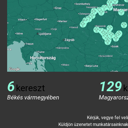
6
129
kereszt
k
Békés vármegyében
Magyarors
Kérjük, vegye fel ve
Küldjön üzenetet munkatársainknak 