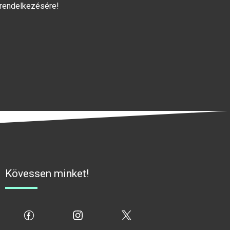
 rendelkezésére!
Kövessen minket!
fb
ig
x