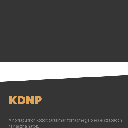
KDNP
A honlapunkon közölt tartalmak forrásmegjelöléssel szabadon
felhasználhatók.