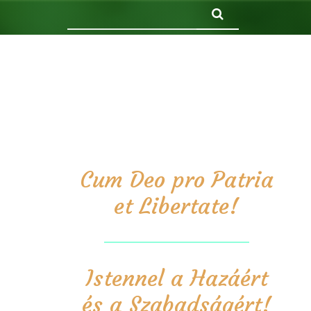
Keresés
Cum Deo pro Patria
et Libertate!
Istennel a Hazáért
és a Szabadságért!