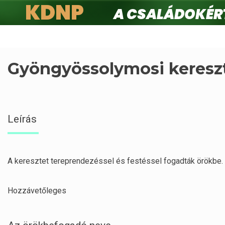
KDNP
A családokért.
Ugrás
a
tartalomra
Gyöngyössolymosi keresz
Leírás
A keresztet tereprendezéssel és festéssel fogadták örökbe.
Hozzávetőleges