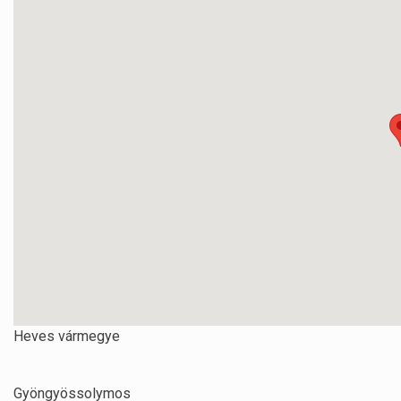
Heves vármegye
Gyöngyössolymos