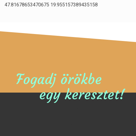
47.81678653470675 19.955157389435158
Fogadj örökbe
egy keresztet!