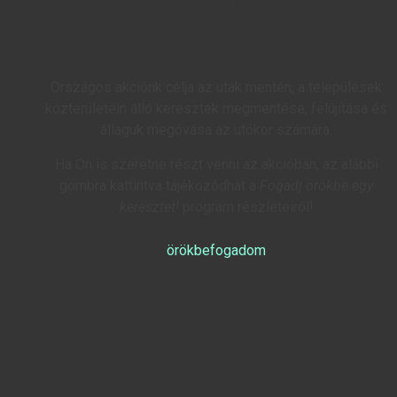
Országos akciónk célja az utak mentén, a települések
közterületein álló keresztek megmentése, felújítása és
állaguk megóvása az utókor számára.
Ha Ön is szeretne részt venni az akcióban, az alábbi
gombra kattintva tájékozódhat a
Fogadj örökbe egy
keresztet!
program részleteiről!
örökbefogadom