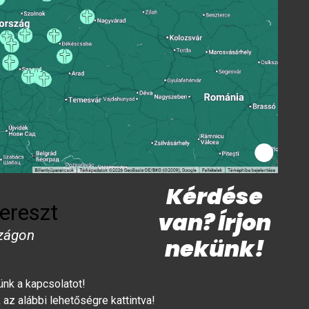
Kérdése
ereszt
van? Írjon
zágon
nekünk!
lünk a kapcsolatot!
az alábbi lehetőségre kattintva!