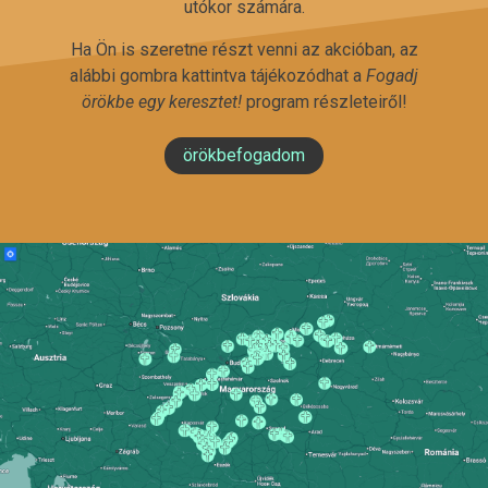
utókor számára.
Ha Ön is szeretne részt venni az akcióban, az
alábbi gombra kattintva tájékozódhat a
Fogadj
örökbe egy keresztet!
program részleteiről!
örökbefogadom