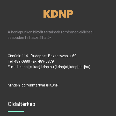
KDNP
A honlapunkon közölt tartalmak forrásmegjelöléssel
szabadon felhasználhatók.
Címünk: 1141 Budapest, Bazsarózsa u. 69.
Tel: 489-0880 Fax: 489-0879
E-mail:
kdnp
[kukac]
kdnp
.
hu
(kdnp[at]kdnp[dot]hu)
Minden jog fenntartva! © KDNP
Oldaltérkép