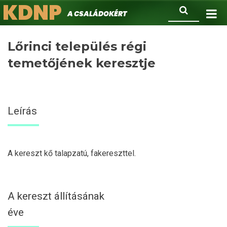
KDNP
Ugrás
Keresés
A családokért.
a
tartalomra
Lőrinci település régi
temetőjének keresztje
Leírás
A kereszt kő talapzatú, fakereszttel.
A kereszt állításának
éve