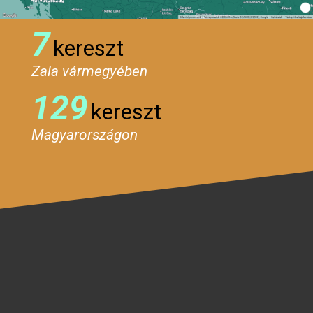
7
kereszt
Zala vármegyében
129
kereszt
Magyarországon