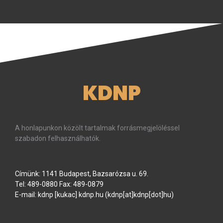
KDNP
A honlapunkon közölt tartalmak forrásmegjelöléssel
szabadon felhasználhatók.
Címünk: 1141 Budapest, Bazsarózsa u. 69.
Tel: 489-0880 Fax: 489-0879
E-mail:
kdnp
[kukac]
kdnp
.
hu
(kdnp[at]kdnp[dot]hu)