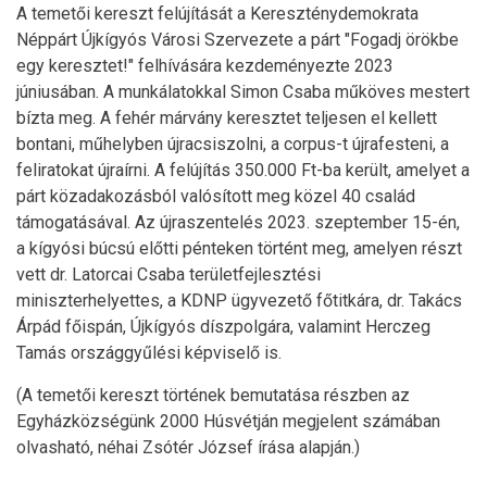
A temetői kereszt felújítását a Kereszténydemokrata
Néppárt Újkígyós Városi Szervezete a párt "Fogadj örökbe
egy keresztet!" felhívására kezdeményezte 2023
júniusában. A munkálatokkal Simon Csaba műköves mestert
bízta meg. A fehér márvány keresztet teljesen el kellett
bontani, műhelyben újracsiszolni, a corpus-t újrafesteni, a
feliratokat újraírni. A felújítás 350.000 Ft-ba került, amelyet a
párt közadakozásból valósított meg közel 40 család
támogatásával. Az újraszentelés 2023. szeptember 15-én,
a kígyósi búcsú előtti pénteken történt meg, amelyen részt
vett dr. Latorcai Csaba területfejlesztési
miniszterhelyettes, a KDNP ügyvezető főtitkára, dr. Takács
Árpád főispán, Újkígyós díszpolgára, valamint Herczeg
Tamás országgyűlési képviselő is.
(A temetői kereszt történek bemutatása részben az
Egyházközségünk 2000 Húsvétján megjelent számában
olvasható, néhai Zsótér József írása alapján.)