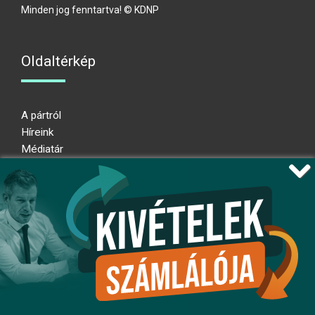
Minden jog fenntartva! © KDNP
Oldaltérkép
A pártról
Híreink
Médiatár
Impresszum
Adatkezelési nyilatkozat
Átláthatósági nyilatkozat
Ugrás az oldal tetejére
Kövessen minket!