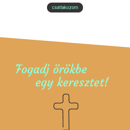
csatlakozom
Fogadj örökbe
egy keresztet!