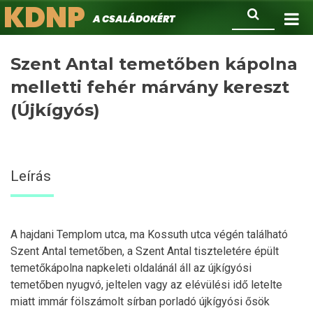
KDNP
Ugrás
Keresés
A családokért.
a
tartalomra
Szent Antal temetőben kápolna
melletti fehér márvány kereszt
(Újkígyós)
Leírás
A hajdani Templom utca, ma Kossuth utca végén található
Szent Antal temetőben, a Szent Antal tiszteletére épült
temetőkápolna napkeleti oldalánál áll az újkígyósi
temetőben nyugvó, jeltelen vagy az elévülési idő letelte
miatt immár fölszámolt sírban porladó újkígyósi ősök