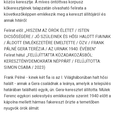
közös keresztje. A míves öntöttvas korpusz
kőkeresztjének talapzatán olvasható felirata a
következőképpen emlékezik meg a kereszt állítójáról és
annak hitéről:
Felirat elől: „HISZEM AZ ÖRÖK ÉLETET / ISTEN
DICSŐSÉGÉRE / JÓ SZÜLEINEK ÉS HŐSI HALOTT FIAINAK
/ ÁLDOTT EMLÉKEZETÉRE EMELTETTE / ÖZV. / FRANK
PÁLNÉ GERA TERÉZIA / AZ URNAK 1940. ÉVÉBEN”
Felirat hátul: „FELÚJÍTTATTA KÖZADAKOZÁSBÓL:
KERESZTÉNYDEMOKRATA NÉPPÁRT / FELÚJÍTOTTA:
SIMON CSABA / 2023)
Frank Pélné - kinek két fia is az I. Világháborúban halt hősi
halált - annak a Gera családnak a leánya, amelyik a település
határában található egyik, ún. Gera-keresztet állította. Mülek
Ferenc egykori sekrestyés emlékezete szerint 1940 előtt a
kápolna mellett hármas fakereszt őrizte a temetőben
nyugvók örök álmát.