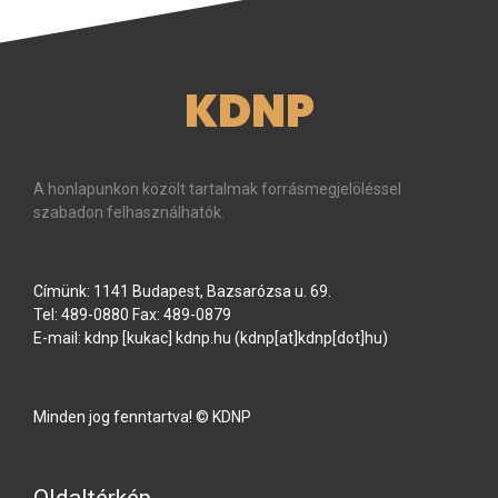
KDNP
A honlapunkon közölt tartalmak forrásmegjelöléssel
szabadon felhasználhatók.
Címünk: 1141 Budapest, Bazsarózsa u. 69.
Tel: 489-0880 Fax: 489-0879
E-mail:
kdnp
[kukac]
kdnp
.
hu
(kdnp[at]kdnp[dot]hu)
Minden jog fenntartva! © KDNP
Oldaltérkép