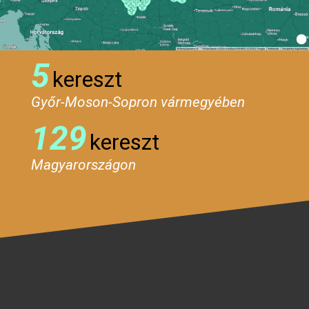
5
kereszt
Győr-Moson-Sopron vármegyében
129
kereszt
Magyarországon