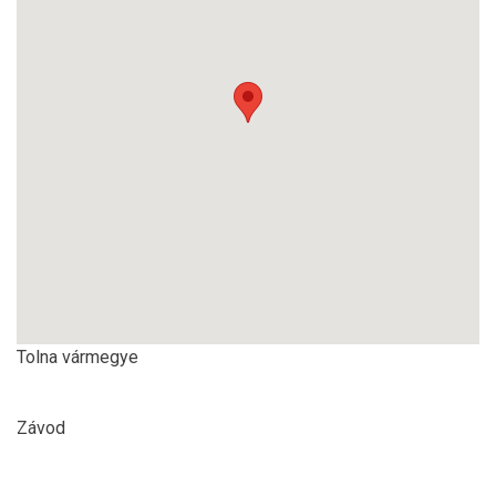
Tolna vármegye
Závod