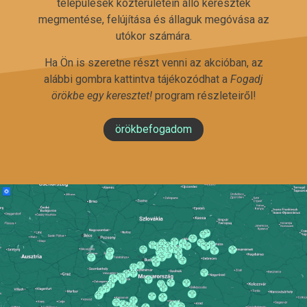
települések közterületein álló keresztek
megmentése, felújítása és állaguk megóvása az
utókor számára.
Ha Ön is szeretne részt venni az akcióban, az
alábbi gombra kattintva tájékozódhat a
Fogadj
örökbe egy keresztet!
program részleteiről!
örökbefogadom