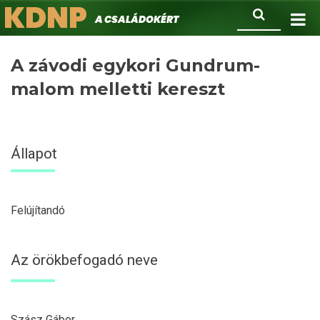
KDNP
Ugrás
Keresés
A családokért.
a
tartalomra
A závodi egykori Gundrum-
malom melletti kereszt
Állapot
Felújítandó
Az örökbefogadó neve
Szász Gábor