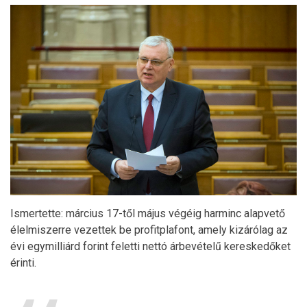
Ismertette: március 17-től május végéig harminc alapvető
élelmiszerre vezettek be profitplafont, amely kizárólag az
évi egymilliárd forint feletti nettó árbevételű kereskedőket
érinti.