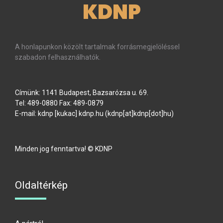
KDNP
A honlapunkon közölt tartalmak forrásmegjelöléssel
szabadon felhasználhatók.
Címünk: 1141 Budapest, Bazsarózsa u. 69.
Tel: 489-0880 Fax: 489-0879
E-mail:
kdnp
[kukac]
kdnp
.
hu
(kdnp[at]kdnp[dot]hu)
Minden jog fenntartva! © KDNP
Oldaltérkép