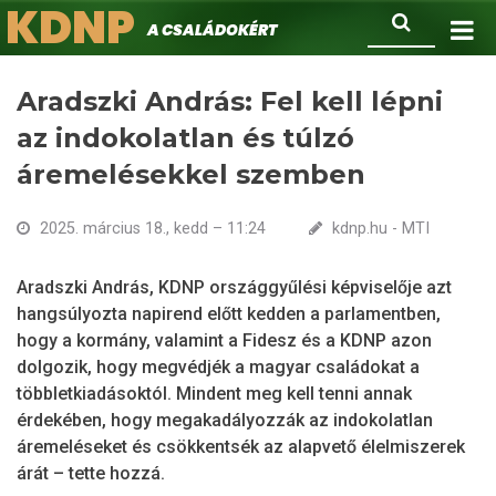
KDNP
Ugrás
Keresés
A családokért.
a
tartalomra
Aradszki András: Fel kell lépni
az indokolatlan és túlzó
áremelésekkel szemben
2025. március 18., kedd – 11:24
kdnp.hu - MTI
Aradszki András, KDNP országgyűlési képviselője azt
hangsúlyozta napirend előtt kedden a parlamentben,
hogy a kormány, valamint a Fidesz és a KDNP azon
dolgozik, hogy megvédjék a magyar családokat a
többletkiadásoktól. Mindent meg kell tenni annak
érdekében, hogy megakadályozzák az indokolatlan
áremeléseket és csökkentsék az alapvető élelmiszerek
árát – tette hozzá.