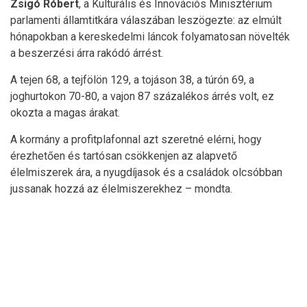
Zsigó Róbert
, a Kulturális és Innovációs Minisztérium
parlamenti államtitkára válaszában leszögezte: az elmúlt
hónapokban a kereskedelmi láncok folyamatosan növelték
a beszerzési árra rakódó árrést.
A tejen 68, a tejfölön 129, a tojáson 38, a túrón 69, a
joghurtokon 70-80, a vajon 87 százalékos árrés volt, ez
okozta a magas árakat.
A kormány a profitplafonnal azt szeretné elérni, hogy
érezhetően és tartósan csökkenjen az alapvető
élelmiszerek ára, a nyugdíjasok és a családok olcsóbban
jussanak hozzá az élelmiszerekhez – mondta.