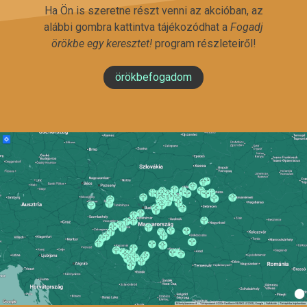
Ha Ön is szeretne részt venni az akcióban, az
alábbi gombra kattintva tájékozódhat a
Fogadj
örökbe egy keresztet!
program részleteiről!
örökbefogadom