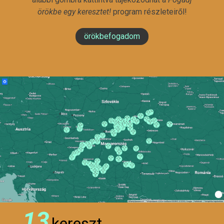
örökbe egy keresztet!
program részleteiről!
örökbefogadom
13
kereszt