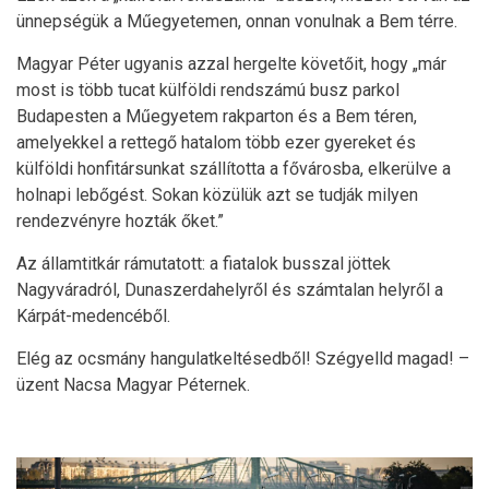
ünnepségük a Műegyetemen, onnan vonulnak a Bem térre.
Magyar Péter ugyanis azzal hergelte követőit, hogy „már
most is több tucat külföldi rendszámú busz parkol
Budapesten a Műegyetem rakparton és a Bem téren,
amelyekkel a rettegő hatalom több ezer gyereket és
külföldi honfitársunkat szállította a fővárosba, elkerülve a
holnapi lebőgést. Sokan közülük azt se tudják milyen
rendezvényre hozták őket.”
Az államtitkár rámutatott: a fiatalok busszal jöttek
Nagyváradról, Dunaszerdahelyről és számtalan helyről a
Kárpát-medencéből.
Elég az ocsmány hangulatkeltésedből! Szégyelld magad! –
üzent Nacsa Magyar Péternek.