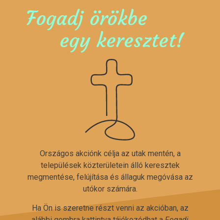
Fogadj örökbe
egy keresztet!
Országos akciónk célja az utak mentén, a
települések közterületein álló keresztek
megmentése, felújítása és állaguk megóvása az
utókor számára.
Ha Ön is szeretne részt venni az akcióban, az
alábbi gombra kattintva tájékozódhat a
Fogadj