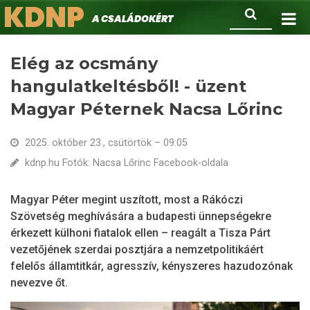
KDNP
Ugrás
Keresés
A családokért.
a
tartalomra
Elég az ocsmány
hangulatkeltésből! - üzent
Magyar Péternek Nacsa Lőrinc
2025. október 23., csütörtök – 09:05
kdnp.hu Fotók: Nacsa Lőrinc Facebook-oldala
Magyar Péter megint uszított, most a Rákóczi
Szövetség meghívására a budapesti ünnepségekre
érkezett külhoni fiatalok ellen – reagált a Tisza Párt
vezetőjének szerdai posztjára a nemzetpolitikáért
felelős államtitkár, agresszív, kényszeres hazudozónak
nevezve őt.