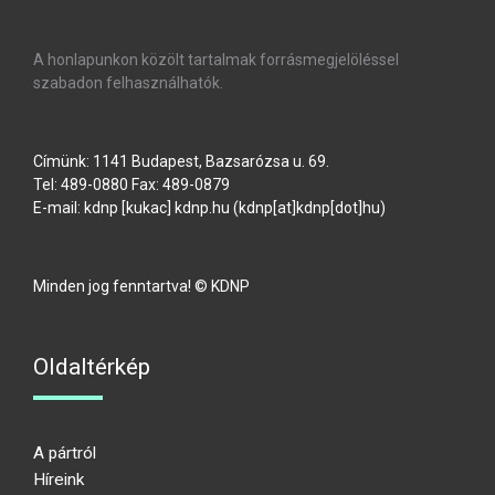
A honlapunkon közölt tartalmak forrásmegjelöléssel
szabadon felhasználhatók.
Címünk: 1141 Budapest, Bazsarózsa u. 69.
Tel: 489-0880 Fax: 489-0879
E-mail:
kdnp
[kukac]
kdnp
.
hu
(kdnp[at]kdnp[dot]hu)
Minden jog fenntartva! © KDNP
Oldaltérkép
A pártról
Híreink