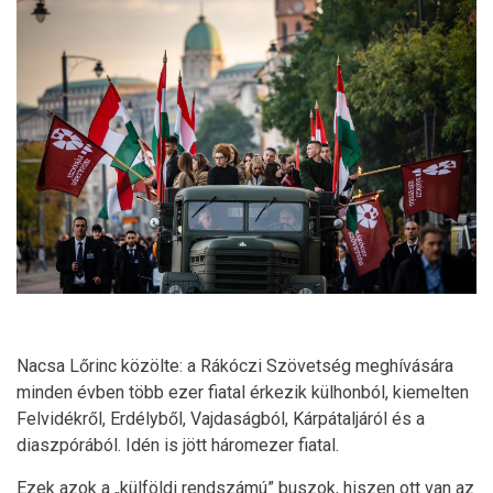
Nacsa Lőrinc közölte: a Rákóczi Szövetség meghívására
minden évben több ezer fiatal érkezik külhonból, kiemelten
Felvidékről, Erdélyből, Vajdaságból, Kárpátaljáról és a
diaszpórából. Idén is jött háromezer fiatal.
Ezek azok a „külföldi rendszámú” buszok, hiszen ott van az