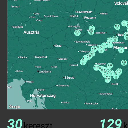
30
129
kereszt
k