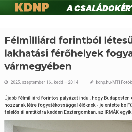
KDNP
A családokért.
Ugrás
a
tartalomra
Félmilliárd forintból léte
lakhatási férőhelyek fogy
vármegyében
2025. szeptember 16., kedd – 20:14
kdnp.hu/MTI Fotók:
Újabb félmilliárd forintos pályázat indul, hogy Budapeste
hozzanak létre fogyatékossággal élőknek - jelentette be F
felelős államtitkára kedden Esztergomban, az IRMÁK egyik