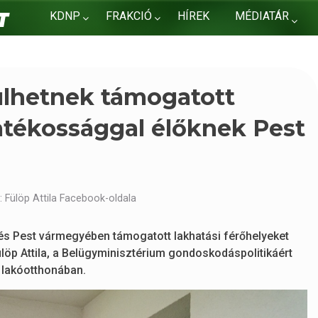
KDNP
FRAKCIÓ
HÍREK
MÉDIATÁR
KAPCSOLAT
sülhetnek támogatott
atékossággal élőknek Pest
 Fülöp Attila Facebook-oldala
n és Pest vármegyében támogatott lakhatási férőhelyeket
ülöp Attila, a Belügyminisztérium gondoskodáspolitikáért
 lakóotthonában.