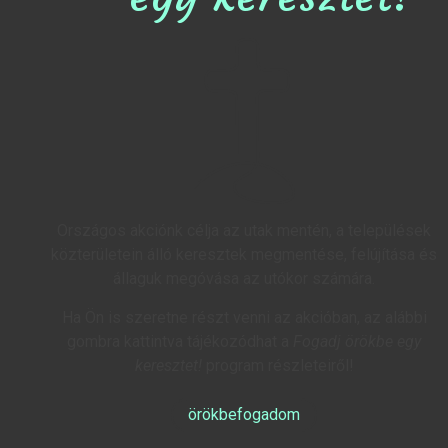
Országos akciónk célja az utak mentén, a települések
közterületein álló keresztek megmentése, felújítása és
állaguk megóvása az utókor számára.
Ha Ön is szeretne részt venni az akcióban, az alábbi
gombra kattintva tájékozódhat a
Fogadj örökbe egy
keresztet!
program részleteiről!
örökbefogadom