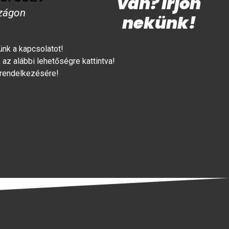
van? Írjon
zágon
nekünk!
lünk a kapcsolatot!
az alábbi lehetőségre kattintva!
 rendelkezésére!