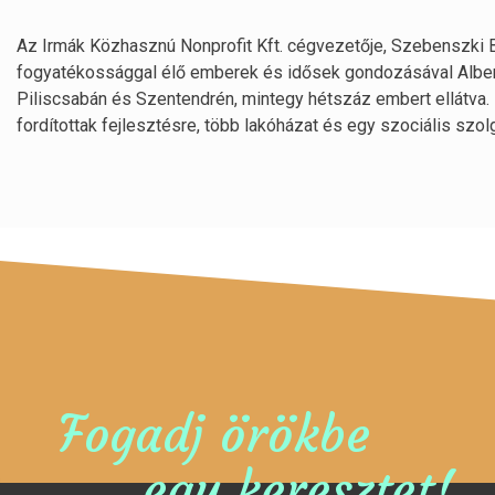
Az Irmák Közhasznú Nonprofit Kft. cégvezetője, Szebenszki B
fogyatékossággal élő emberek és idősek gondozásával Albert
Piliscsabán és Szentendrén, mintegy hétszáz embert ellátva
fordítottak fejlesztésre, több lakóházat és egy szociális szol
Fogadj örökbe
egy keresztet!