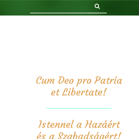
Keresés
Cum Deo pro Patria
et Libertate!
Istennel a Hazáért
és a Szabadságért!