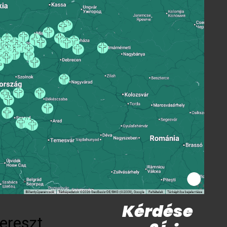
Kérdése
ereszt