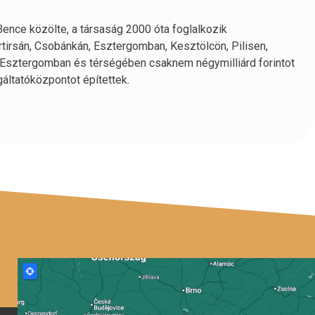
ence közölte, a társaság 2000 óta foglalkozik
irsán, Csobánkán, Esztergomban, Kesztölcön, Pilisen,
. Esztergomban és térségében csaknem négymilliárd forintot
gáltatóközpontot építettek.