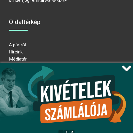
Minden jog fenntartva! © KDNP
Oldaltérkép
A pártról
Híreink
Médiatár
Impresszum
Adatkezelési nyilatkozat
Átláthatósági nyilatkozat
Ugrás az oldal tetejére
Kövessen minket!
fb
ig
x