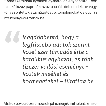
– rendszerszintű nyomást gyakorol az egyházakra. Több
mint kétszáz papot és száz apácát börtönöztek be vagy
kényszerítettek száműzetésbe, templomokat és egyházi
intézményeket zártak be.
Megdöbbentő, hogy a
legfrissebb adatok szerint
közel ezer támadás érte a
katolikus egyházat, és több
tízezer vallási eseményt –
köztük miséket és
körmeneteket – tiltottak be.
Mi, közép-európai emberek jól ismerjük mit jelent, amikor