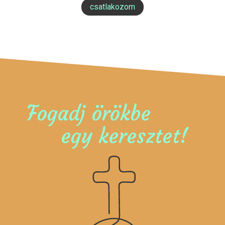
csatlakozom
Fogadj örökbe
egy keresztet!