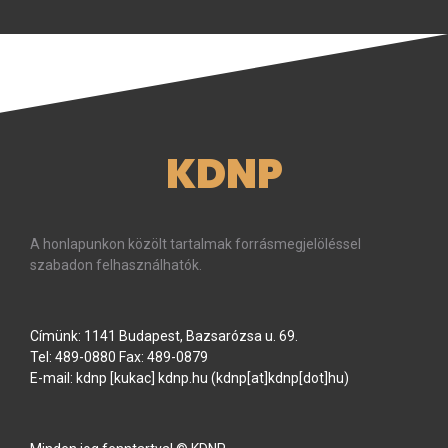
KDNP
A honlapunkon közölt tartalmak forrásmegjelöléssel
szabadon felhasználhatók.
Címünk: 1141 Budapest, Bazsarózsa u. 69.
Tel: 489-0880 Fax: 489-0879
E-mail:
kdnp
[kukac]
kdnp
.
hu
(kdnp[at]kdnp[dot]hu)