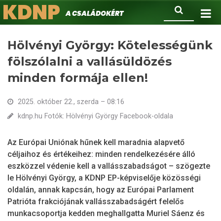
KDNP
Ugrás
Keresés
A családokért.
a
tartalomra
Hölvényi György: Kötelességünk
fölszólalni a vallásüldözés
minden formája ellen!
2025. október 22., szerda – 08:16
kdnp.hu Fotók: Hölvényi György Facebook-oldala
Az Európai Uniónak hűnek kell maradnia alapvető
céljaihoz és értékeihez: minden rendelkezésére álló
eszközzel védenie kell a vallásszabadságot – szögezte
le Hölvényi György, a KDNP EP-képviselője közösségi
oldalán, annak kapcsán, hogy az Európai Parlament
Patrióta frakciójának vallásszabadságért felelős
munkacsoportja kedden meghallgatta Muriel Sáenz és