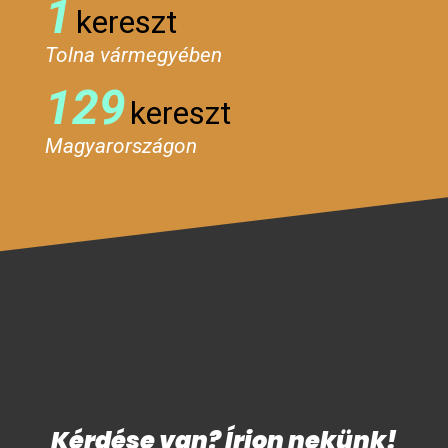
1
kereszt
Tolna vármegyében
129
kereszt
Magyarországon
Kérdése van? Írjon nekünk!