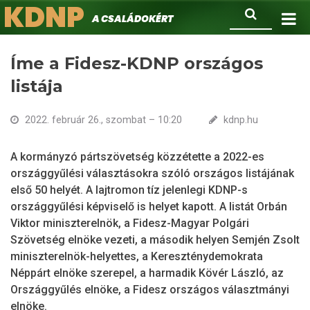
KDNP
Ugrás
Keresés
A családokért.
a
tartalomra
Íme a Fidesz-KDNP országos
listája
2022. február 26., szombat – 10:20
kdnp.hu
A kormányzó pártszövetség közzétette a 2022-es
országgyűlési választásokra szóló országos listájának
első 50 helyét. A lajtromon tíz jelenlegi KDNP-s
országgyűlési képviselő is helyet kapott. A listát Orbán
Viktor miniszterelnök, a Fidesz-Magyar Polgári
Szövetség elnöke vezeti, a második helyen Semjén Zsolt
miniszterelnök-helyettes, a Kereszténydemokrata
Néppárt elnöke szerepel, a harmadik Kövér László, az
Országgyűlés elnöke, a Fidesz országos választmányi
elnöke.