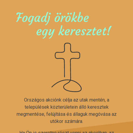
Fogadj örökbe
egy keresztet!
Országos akciónk célja az utak mentén, a
települések közterületein álló keresztek
megmentése, felújítása és állaguk megóvása az
utókor számára.
Ha Ön is szeretne részt venni az akcióban, az