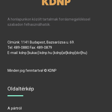
KDNP
A honlapunkon közölt tartalmak forrásmegjelöléssel
szabadon felhasználhatók.
Címünk: 1141 Budapest, Bazsarózsa u. 69.
Tel: 489-0880 Fax: 489-0879
E-mail:
kdnp
[kukac]
kdnp
.
hu
(kdnp[at]kdnp[dot]hu)
Minden jog fenntartva! © KDNP
Oldaltérkép
A pártról