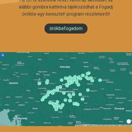
alábbi gombra kattintva tájékozódhat a
Fogadj
örökbe egy keresztet!
program részleteiről!
örökbefogadom