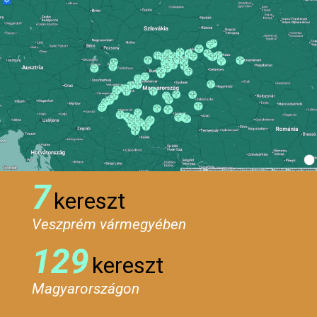
7
kereszt
Veszprém vármegyében
129
kereszt
Magyarországon