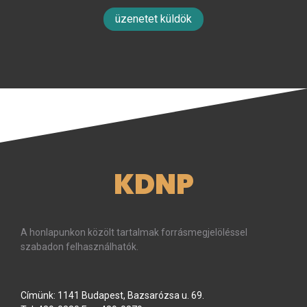
üzenetet küldök
KDNP
A honlapunkon közölt tartalmak forrásmegjelöléssel
szabadon felhasználhatók.
Címünk: 1141 Budapest, Bazsarózsa u. 69.