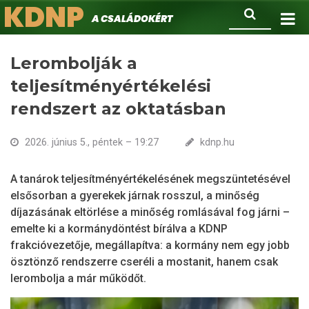
KDNP
Ugrás
Keresés
A családokért.
a
tartalomra
Lerombolják a
teljesítményértékelési
rendszert az oktatásban
2026. június 5., péntek – 19:27
kdnp.hu
A tanárok teljesítményértékelésének megszüntetésével
elsősorban a gyerekek járnak rosszul, a minőség
díjazásának eltörlése a minőség romlásával fog járni –
emelte ki a kormánydöntést bírálva a KDNP
frakcióvezetője, megállapítva: a kormány nem egy jobb
ösztönző rendszerre cseréli a mostanit, hanem csak
lerombolja a már működőt.