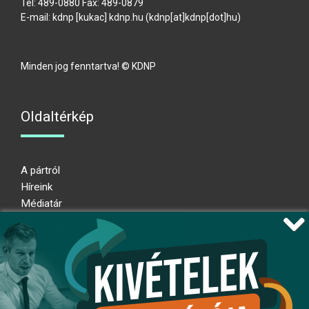
Tel: 489-0880 Fax: 489-0879
E-mail:
kdnp
[kukac]
kdnp
.
hu
(kdnp[at]kdnp[dot]hu)
Minden jog fenntartva! © KDNP
Oldaltérkép
A pártról
Híreink
Médiatár
Impresszum
Adatkezelési nyilatkozat
Átláthatósági nyilatkozat
Ugrás az oldal tetejére