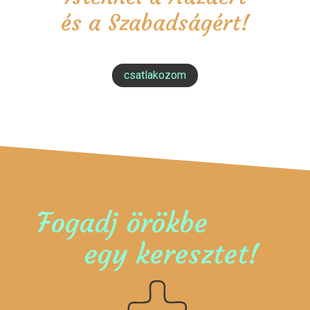
és a Szabadságért!
csatlakozom
Fogadj örökbe
egy keresztet!