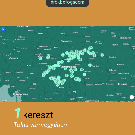
örökbefogadom
1
kereszt
Tolna vármegyében