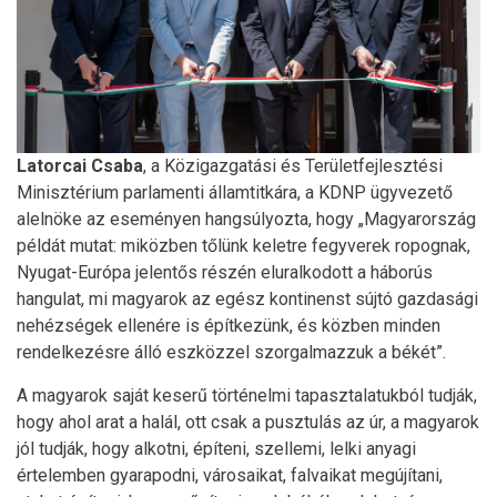
Latorcai Csaba
, a Közigazgatási és Területfejlesztési
Minisztérium parlamenti államtitkára, a KDNP ügyvezető
alelnöke az eseményen hangsúlyozta, hogy „Magyarország
példát mutat: miközben tőlünk keletre fegyverek ropognak,
Nyugat-Európa jelentős részén eluralkodott a háborús
hangulat, mi magyarok az egész kontinenst sújtó gazdasági
nehézségek ellenére is építkezünk, és közben minden
rendelkezésre álló eszközzel szorgalmazzuk a békét”.
A magyarok saját keserű történelmi tapasztalatukból tudják,
hogy ahol arat a halál, ott csak a pusztulás az úr, a magyarok
jól tudják, hogy alkotni, építeni, szellemi, lelki anyagi
értelemben gyarapodni, városaikat, falvaikat megújítani,