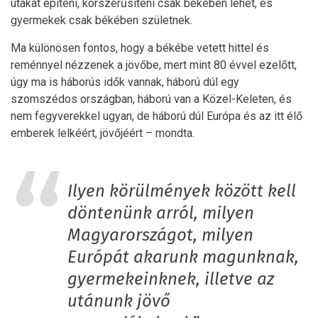
utakat építeni, korszerűsíteni csak békében lehet, és
gyermekek csak békében születnek.
Ma különösen fontos, hogy a békébe vetett hittel és
reménnyel nézzenek a jövőbe, mert mint 80 évvel ezelőtt,
úgy ma is háborús idők vannak, háború dúl egy
szomszédos országban, háború van a Közel-Keleten, és
nem fegyverekkel ugyan, de háború dúl Európa és az itt élő
emberek lelkéért, jövőjéért – mondta.
Ilyen körülmények között kell
döntenünk arról, milyen
Magyarországot, milyen
Európát akarunk magunknak,
gyermekeinknek, illetve az
utánunk jövő