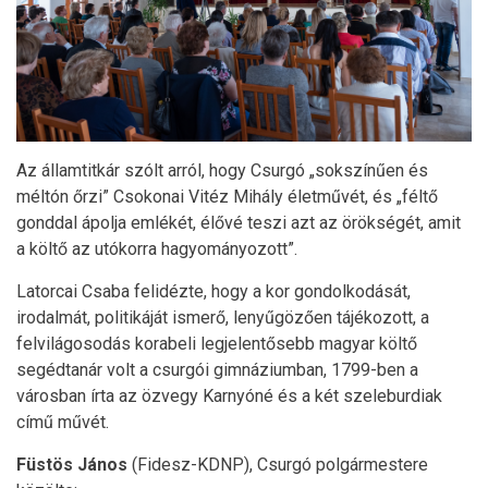
Az államtitkár szólt arról, hogy Csurgó „sokszínűen és
méltón őrzi” Csokonai Vitéz Mihály életművét, és „féltő
gonddal ápolja emlékét, élővé teszi azt az örökségét, amit
a költő az utókorra hagyományozott”.
Latorcai Csaba felidézte, hogy a kor gondolkodását,
irodalmát, politikáját ismerő, lenyűgözően tájékozott, a
felvilágosodás korabeli legjelentősebb magyar költő
segédtanár volt a csurgói gimnáziumban, 1799-ben a
városban írta az özvegy Karnyóné és a két szeleburdiak
című művét.
Füstös János
(Fidesz-KDNP), Csurgó polgármestere