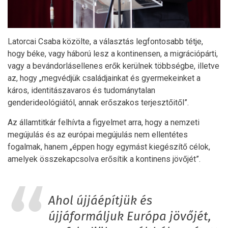
Latorcai Csaba közölte, a választás legfontosabb tétje,
hogy béke, vagy háború lesz a kontinensen, a migrációpárti,
vagy a bevándorlásellenes erők kerülnek többségbe, illetve
az, hogy „megvédjük családjainkat és gyermekeinket a
káros, identitászavaros és tudománytalan
genderideológiától, annak erőszakos terjesztőitől”.
Az államtitkár felhívta a figyelmet arra, hogy a nemzeti
megújulás és az európai megújulás nem ellentétes
fogalmak, hanem „éppen hogy egymást kiegészítő célok,
amelyek összekapcsolva erősítik a kontinens jövőjét”.
Ahol újjáépítjük és
újjáformáljuk Európa jövőjét,