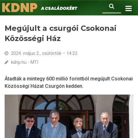
KDNP
Ugrás
Keresés
A családokért.
a
tartalomra
Megújult a csurgói Csokonai
Közösségi Ház
2024. május 2., csütörtök – 14:22
kdnp.hu - MTI
Átadták a mintegy 600 millió forintból megújult Csokonai
Közösségi Házat Csurgón kedden.