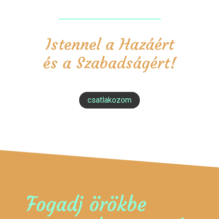
Istennel a Hazáért
és a Szabadságért!
csatlakozom
Fogadj örökbe