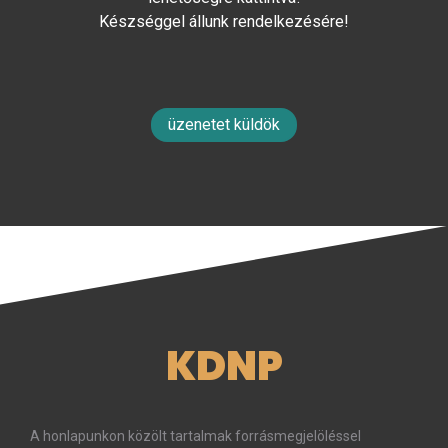
Készséggel állunk rendelkezésére!
üzenetet küldök
KDNP
A honlapunkon közölt tartalmak forrásmegjelöléssel