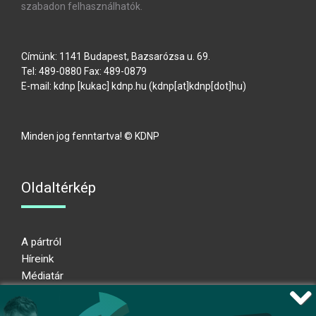
szabadon felhasználhatók.
Címünk: 1141 Budapest, Bazsarózsa u. 69.
Tel: 489-0880 Fax: 489-0879
E-mail:
kdnp
[kukac]
kdnp
.
hu
(kdnp[at]kdnp[dot]hu)
Minden jog fenntartva! © KDNP
Oldaltérkép
A pártról
Híreink
Médiatár
Impresszum
Adatkezelési nyilatkozat