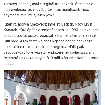
korszerűsítenek, ahol a régiből újat hoznak létre, ott az
életrevalóság, és a jövőbe tekintés mutatkozik meg,
egymásra talál múlt, jelen, jövő”.
Kitért rá, hogy a Makovecz Imre stílusában, Nagy Ervin
Kossuth-díjas építész tervezésében az 1990-es években
készült épület összefogással, a kormány támogatásával
újult meg. A rekonstrukcióhoz kapcsolódóan sor került
parkosításra, továbbá a közösségi ház előtti park
csapadékgyűjtő, elvezető rendszerének kialakítására, a
fejlesztés ezekkel együtt 819 millió forintba került – tette
hozzá.